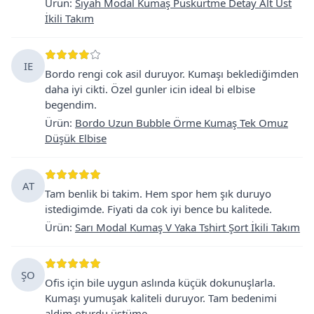
Ürün
:
Siyah Modal Kumaş Püskürtme Detay Alt Üst
İkili Takım
IE
Bordo rengi cok asil duruyor. Kumaşı beklediğimden
daha iyi cikti. Özel gunler icin ideal bi elbise
begendim.
Ürün
:
Bordo Uzun Bubble Örme Kumaş Tek Omuz
Düşük Elbise
AT
Tam benlik bi takim. Hem spor hem şık duruyo
istedigimde. Fiyati da cok iyi bence bu kalitede.
Ürün
:
Sarı Modal Kumaş V Yaka Tshirt Şort İkili Takım
ŞO
Ofis için bile uygun aslında küçük dokunuşlarla.
Kumaşı yumuşak kaliteli duruyor. Tam bedenimi
aldim oturdu üstüme.