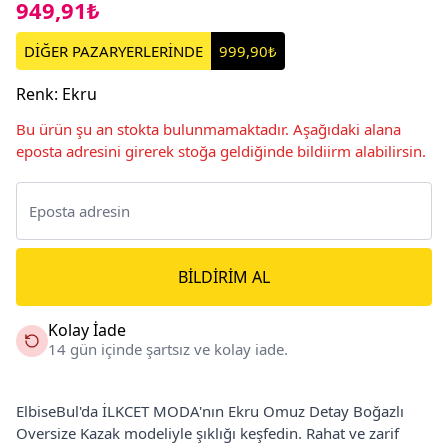
949,91₺
DİĞER PAZARYERLERİNDE
999,90₺
Renk
:
Ekru
Bu ürün şu an stokta bulunmamaktadır. Aşağıdaki alana
eposta adresini girerek stoğa geldiğinde bildiirm alabilirsin.
BILDIRIM AL
Kolay İade
14 gün içinde şartsız ve kolay iade.
ElbiseBul'da İLKCET MODA'nın Ekru Omuz Detay Boğazlı
Oversize Kazak modeliyle şıklığı keşfedin. Rahat ve zarif