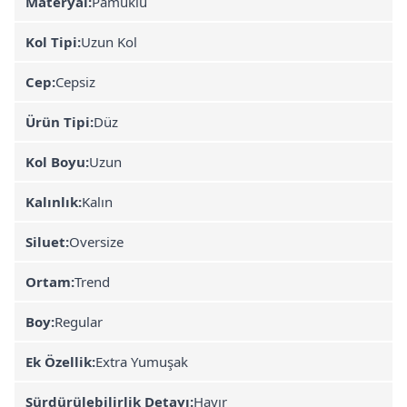
Materyal:
Pamuklu
Kol Tipi:
Uzun Kol
Cep:
Cepsiz
Ürün Tipi:
Düz
Kol Boyu:
Uzun
Kalınlık:
Kalın
Siluet:
Oversize
Ortam:
Trend
Boy:
Regular
Ek Özellik:
Extra Yumuşak
Sürdürülebilirlik Detayı:
Hayır