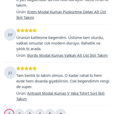
takım.
Ürün
:
Krem Modal Kumaş Püskürtme Detay Alt Üst
İkili Takım
DF
Ürünün kalitesine begendim. Üstüme tam oturdu,
vatkalı omuzlar cok modern duruyo. Rahatlık ve
şıklık bi arada.
Ürün
:
Bordo Modal Kumaş Vatkalı Alt Üst İkili Takım
JÜ
Tam benlik bi takim olmus. O kadar rahat ki hem
evde hem disarda giyebilirsin. Cok begendimm rengi
de super.
Ürün
:
Antrasit Modal Kumaş V Yaka Tshirt Şort İkili
Takım
1
2
3
4
5