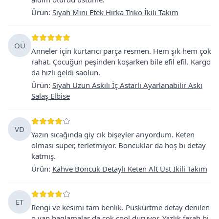
Ürün
:
Siyah Mini Etek Hırka Triko İkili Takım
OÜ
Anneler için kurtarıcı parça resmen. Hem şık hem çok
rahat. Çocuğun peşinden koşarken bile efil efil. Kargo
da hızlı geldi saolun.
Ürün
:
Siyah Uzun Askılı İç Astarlı Ayarlanabilir Askı
Salaş Elbise
VD
Yazın sıcağında giy cık bişeyler arıyordum. Keten
olması süper, terletmiyor. Boncuklar da hoş bi detay
katmış.
Ürün
:
Kahve Boncuk Detaylı Keten Alt Üst İkili Takım
ET
Rengi ve kesimi tam benlik. Püskürtme detay denilen
o yan baglamalar da cok cool duruyor. Yazlık ferah bi