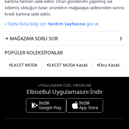
kartına hemen iade edilir. Ürün gönderimi yapılmış ise
ödemiş olduğun tutar ürünlerin mağazaya iadesinden sonra
kredi kartına iade edilir.
»
Daha fazla bilgi için
Yardım Sayfasına
göz at
MAĞAZAYA SORU SOR
POPÜLER KOLEKSIYONLAR
İLKCET MODA
İLKCET MODA Kazak
Ekru Kazak
UYGULAMAYA ÖZEL FIRSATLAR
ElbiseBul Uygulamasını İndir
İNDİR
İNDİR
Google Play
App Store