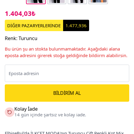
1.404,03₺
DİĞER PAZARYERLERİNDE
1.477,93₺
Renk
:
Turuncu
Bu ürün şu an stokta bulunmamaktadır. Aşağıdaki alana
eposta adresini girerek stoğa geldiğinde bildiirm alabilirsin.
BILDIRIM AL
Kolay İade
14 gün içinde şartsız ve kolay iade.
ElbiseBul'da İLKCET MODA'nın Turuncu Çift Renkli Kot Mix