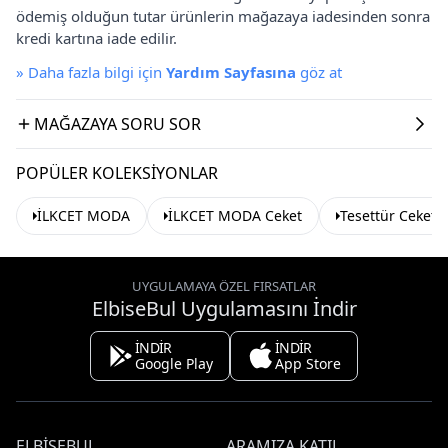
ödemiş olduğun tutar ürünlerin mağazaya iadesinden sonra
kredi kartına iade edilir.
»
Daha fazla bilgi için
Yardım Sayfasına
göz at
MAĞAZAYA SORU SOR
POPÜLER KOLEKSIYONLAR
İLKCET MODA
İLKCET MODA Ceket
Tesettür Ceket
UYGULAMAYA ÖZEL FIRSATLAR
ElbiseBul Uygulamasını İndir
İNDİR
İNDİR
Google Play
App Store
ELBISEBUL
ARAMIZA KATIL