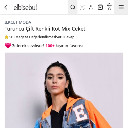
TR
İLKCET MODA
Turuncu Çift Renkli Kot Mix Ceket
510 Mağaza Değerlendirmesi
Soru Cevap
Giderek seviliyor!
100+
kişinin favorisi!