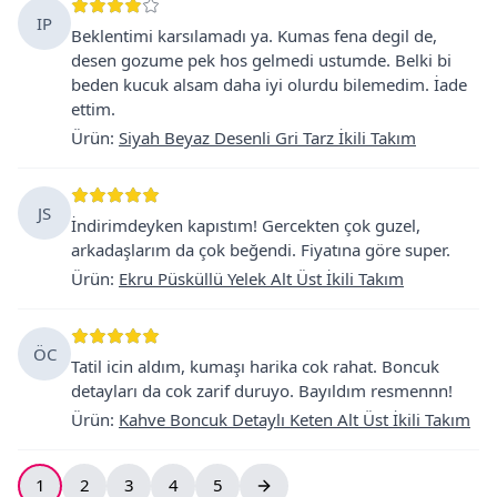
IP
Beklentimi karsılamadı ya. Kumas fena degil de,
desen gozume pek hos gelmedi ustumde. Belki bi
beden kucuk alsam daha iyi olurdu bilemedim. İade
ettim.
Ürün
:
Siyah Beyaz Desenli Gri Tarz İkili Takım
JS
İndirimdeyken kapıstım! Gercekten çok guzel,
arkadaşlarım da çok beğendi. Fiyatına göre super.
Ürün
:
Ekru Püsküllü Yelek Alt Üst İkili Takım
ÖC
Tatil icin aldım, kumaşı harika cok rahat. Boncuk
detayları da cok zarif duruyo. Bayıldım resmennn!
Ürün
:
Kahve Boncuk Detaylı Keten Alt Üst İkili Takım
1
2
3
4
5