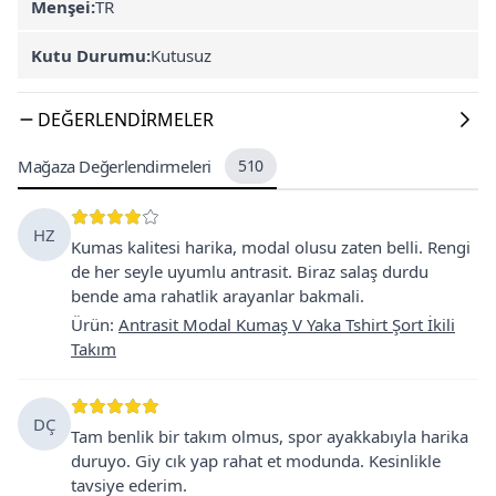
Menşei:
TR
Kutu Durumu:
Kutusuz
DEĞERLENDIRMELER
Mağaza Değerlendirmeleri
510
HZ
Kumas kalitesi harika, modal olusu zaten belli. Rengi
de her seyle uyumlu antrasit. Biraz salaş durdu
bende ama rahatlik arayanlar bakmali.
Ürün
:
Antrasit Modal Kumaş V Yaka Tshirt Şort İkili
Takım
DÇ
Tam benlik bir takım olmus, spor ayakkabıyla harika
duruyo. Giy cık yap rahat et modunda. Kesinlikle
tavsiye ederim.