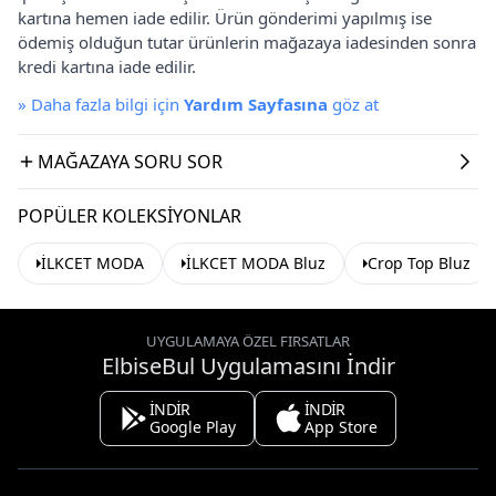
kartına hemen iade edilir. Ürün gönderimi yapılmış ise
ödemiş olduğun tutar ürünlerin mağazaya iadesinden sonra
kredi kartına iade edilir.
»
Daha fazla bilgi için
Yardım Sayfasına
göz at
MAĞAZAYA SORU SOR
POPÜLER KOLEKSIYONLAR
İLKCET MODA
İLKCET MODA Bluz
Crop Top Bluz
UYGULAMAYA ÖZEL FIRSATLAR
ElbiseBul Uygulamasını İndir
İNDİR
İNDİR
Google Play
App Store