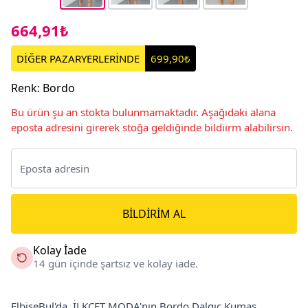
664,91₺
DİĞER PAZARYERLERİNDE
699,90₺
Renk
:
Bordo
Bu ürün şu an stokta bulunmamaktadır. Aşağıdaki alana
eposta adresini girerek stoğa geldiğinde bildiirm alabilirsin.
BILDIRIM AL
Kolay İade
14 gün içinde şartsız ve kolay iade.
ElbiseBul'da, İLKCET MODA'nın Bordo Dalgıç Kumaş