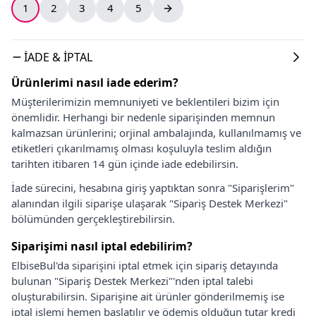
1
2
3
4
5
İADE & İPTAL
Ürünlerimi nasıl iade ederim?
Müşterilerimizin memnuniyeti ve beklentileri bizim için
önemlidir. Herhangi bir nedenle siparişinden memnun
kalmazsan ürünlerini; orjinal ambalajında, kullanılmamış ve
etiketleri çıkarılmamış olması koşuluyla teslim aldığın
tarihten itibaren 14 gün içinde iade edebilirsin.
İade sürecini, hesabına giriş yaptıktan sonra "Siparişlerim"
alanından ilgili siparişe ulaşarak "Sipariş Destek Merkezi"
bölümünden gerçekleştirebilirsin.
Siparişimi nasıl iptal edebilirim?
ElbiseBul'da siparişini iptal etmek için sipariş detayında
bulunan "Sipariş Destek Merkezi"'nden iptal talebi
oluşturabilirsin. Siparişine ait ürünler gönderilmemiş ise
iptal işlemi hemen başlatılır ve ödemiş olduğun tutar kredi