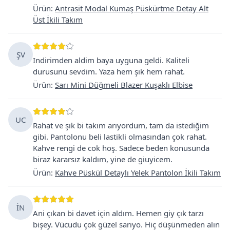
Ürün
:
Antrasit Modal Kumaş Püskürtme Detay Alt
Üst İkili Takım
ŞV
Indirimden aldim baya uyguna geldi. Kaliteli
durusunu sevdim. Yaza hem şık hem rahat.
Ürün
:
Sarı Mini Düğmeli Blazer Kuşaklı Elbise
UC
Rahat ve şık bi takım arıyordum, tam da istediğim
gibi. Pantolonu beli lastikli olmasından çok rahat.
Kahve rengi de cok hoş. Sadece beden konusunda
biraz kararsız kaldım, yine de giuyicem.
Ürün
:
Kahve Püskül Detaylı Yelek Pantolon İkili Takım
İN
Ani çıkan bi davet için aldım. Hemen giy çık tarzı
bişey. Vücudu çok güzel sarıyo. Hiç düşünmeden alın