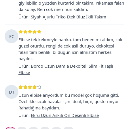
giyilebilir, o yuzden kurtarici bir takim. Yıkaması falan
da kolay. Ben cok memnun kaldim.
Ürün
:
Siyah Ajurlu Triko Etek Bluz İkili Takım
EC
Elbise tek kelimeyle harika. tam bedenimi aldim, cok
guzel oturdu. rengi de cok asil duruyo, dekoltesi
falan tam benlik. bi dugun icin almistim herkes
bayildi.
Ürün
:
Bordo Uzun Damla Dekolteli Slim Fit Taşlı
Elbise
DT
Uzun elbise arıyordum bu model çok hoşuma gitti.
Özellikle sıcak havalar için ideal, hiç iç göstermiyor.
Rahatlığına bayıldım.
Ürün
:
Ekru Uzun Askılı Ön Desenli Elbise