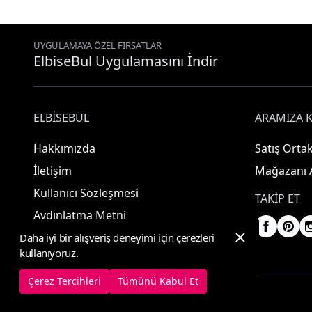
UYGULAMAYA ÖZEL FIRSATLAR
ElbiseBul Uygulamasını İndir
ELBISEBUL
ARAMIZA K
Hakkımızda
Satış Ortak
İletişim
Mağazanı 
Kullanıcı Sözleşmesi
TAKIP ET
Aydınlatma Metni
Daha iyi bir alışveriş deneyimi için çerezleri
kullanıyoruz.
Çerez Tercihleri
Tümünü Kabul Et
© 2025 ElbiseBul -
Her Hakkı Saklıdır