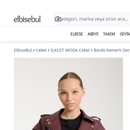
ELBISE
ABIYE
TAKIM
GIYI
ElbiseBul
Ceket
İLKCET MODA Ceket
Bordo Kemerli Deri