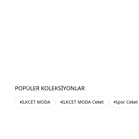
POPÜLER KOLEKSIYONLAR
İLKCET MODA
İLKCET MODA Ceket
Spor Ceket