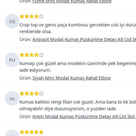
Ürün
:
Füme Mini Modal Kumaş Rahat Elbise
OŞ
Crop top ve genis paça kombosu gercekten cok iyi duruy
renkleride olsa.
Ürün
:
Antrasit Modal Kumaş Püskürtme Detay Alt Üst İk
PÜ
Kumaşı çok güzel ama modelini üzerimde pek begenmedim
iade ediyorum.
Ürün
:
Siyah Mini Modal Kumaş Rahat Elbise
UL
Kumas kalitesi rengi filan cok guzel. Ama bana bi tık bol 
olmayabilir diye dusunuyorum, o yuzden iade.
Ürün
:
Krem Modal Kumaş Püskürtme Detay Alt Üst İkili