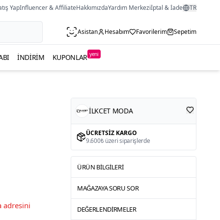
atış Yap
Influencer & Affiliate
Hakkımızda
Yardım Merkezi
İptal & İade
TR
Asistan
Hesabım
Favorilerim
Sepetim
yeni
ABI
İNDIRIM
KUPONLAR
İLKCET MODA
ÜCRETSIZ KARGO
9.600₺ üzeri siparişlerde
ÜRÜN BILGILERI
MAĞAZAYA SORU SOR
 adresini
DEĞERLENDIRMELER