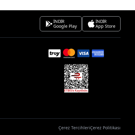
İNDİR
İNDİR
Google Play
App Store
Çerez Tercihleri
Çerez Politikası