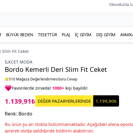
ElbiseBul'da S
M
BÜYÜK BEDEN
TESETTÜR
PLAJ
İÇ GIYIM
DIŞ GIYIM
AYAKK
 Slim Fit Ceket
İLKCET MODA
Bordo Kemerli Deri Slim Fit Ceket
510 Mağaza Değerlendirmesi
Soru Cevap
Favorilerde zirvede!
1000+
kişi bayıldı!
1.139,91₺
DİĞER PAZARYERLERİNDE
1.199,90₺
Renk
:
Bordo
Bu ürün şu an stokta bulunmamaktadır. Aşağıdaki alana eposta
girerek stoğa geldiğinde bildiirm alabilirsin.