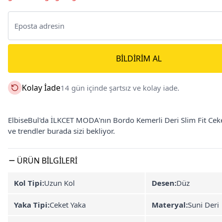
BILDIRIM AL
Kolay İade
14 gün içinde şartsız ve kolay iade.
ElbiseBul'da İLKCET MODA'nın Bordo Kemerli Deri Slim Fit Ceket
ve trendler burada sizi bekliyor.
ÜRÜN BILGILERI
Kol Tipi:
Uzun Kol
Desen:
Düz
Yaka Tipi:
Ceket Yaka
Materyal:
Suni Deri