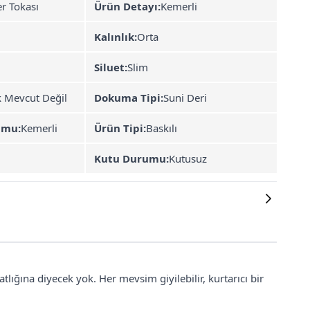
r Tokası
Ürün Detayı:
Kemerli
Kalınlık:
Orta
Siluet:
Slim
k Mevcut Değil
Dokuma Tipi:
Suni Deri
umu:
Kemerli
Ürün Tipi:
Baskılı
Kutu Durumu:
Kutusuz
lığına diyecek yok. Her mevsim giyilebilir, kurtarıcı bir