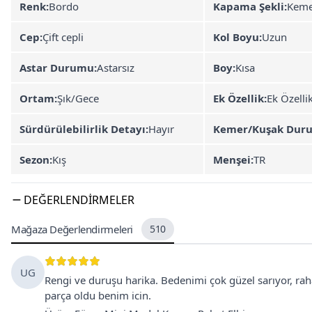
Renk:
Bordo
Kapama Şekli:
Keme
Cep:
Çift cepli
Kol Boyu:
Uzun
Astar Durumu:
Astarsız
Boy:
Kısa
Ortam:
Şık/Gece
Ek Özellik:
Ek Özelli
Sürdürülebilirlik Detayı:
Hayır
Kemer/Kuşak Dur
Sezon:
Kış
Menşei:
TR
DEĞERLENDIRMELER
Mağaza Değerlendirmeleri
510
UG
Rengi ve duruşu harika. Bedenimi çok güzel sarıyor, rahat
parça oldu benim icin.