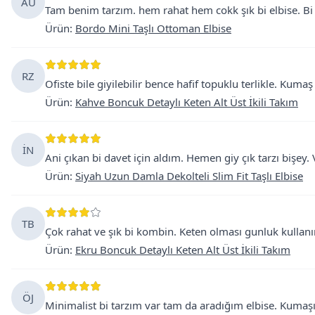
AU
Tam benim tarzım. hem rahat hem cokk şık bi elbise. Bi
Ürün
:
Bordo Mini Taşlı Ottoman Elbise
RZ
Ofiste bile giyilebilir bence hafif topuklu terlikle. Kumaş
Ürün
:
Kahve Boncuk Detaylı Keten Alt Üst İkili Takım
İN
Ani çıkan bi davet için aldım. Hemen giy çık tarzı bişe
Ürün
:
Siyah Uzun Damla Dekolteli Slim Fit Taşlı Elbise
TB
Çok rahat ve şık bi kombin. Keten olması gunluk kullanım i
Ürün
:
Ekru Boncuk Detaylı Keten Alt Üst İkili Takım
ÖJ
Minimalist bi tarzım var tam da aradığım elbise. Kumaşı