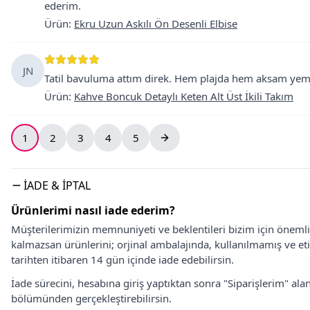
ederim.
Ürün
:
Ekru Uzun Askılı Ön Desenli Elbise
JN
Tatil bavuluma attım direk. Hem plajda hem aksam yeme
Ürün
:
Kahve Boncuk Detaylı Keten Alt Üst İkili Takım
1
2
3
4
5
İADE & İPTAL
Ürünlerimi nasıl iade ederim?
Müşterilerimizin memnuniyeti ve beklentileri bizim için önem
kalmazsan ürünlerini; orjinal ambalajında, kullanılmamış ve eti
tarihten itibaren 14 gün içinde iade edebilirsin.
İade sürecini, hesabına giriş yaptıktan sonra "Siparişlerim" alan
bölümünden gerçekleştirebilirsin.