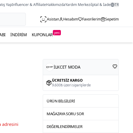
atış Yap
Influencer & Affiliate
Hakkımızda
Yardım Merkezi
İptal & İade
TR
Asistan
Hesabım
Favorilerim
Sepetim
yeni
ABI
İNDIRIM
KUPONLAR
İLKCET MODA
ÜCRETSIZ KARGO
9.600₺ üzeri siparişlerde
ÜRÜN BILGILERI
MAĞAZAYA SORU SOR
 adresini
DEĞERLENDIRMELER