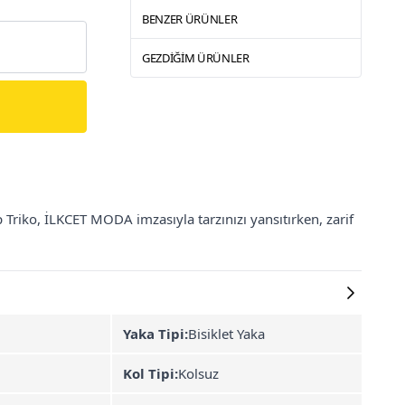
BENZER ÜRÜNLER
GEZDIĞIM ÜRÜNLER
 Triko, İLKCET MODA imzasıyla tarzınızı yansıtırken, zarif
Yaka Tipi:
Bisiklet Yaka
Kol Tipi:
Kolsuz