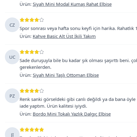
Ürün
:
Siyah Mini Modal Kumaş Rahat Elbise
CZ
Spor sonrası veya hafta sonu keyfi için harika. Rahatlık
Ürün
:
Kahve Basic Alt Üst İkili Takım
UC
Sade duruşuyla bile bu kadar şık olması şaşırttı beni. ç
gerekenlerden.
Ürün
:
Siyah Mini Taşlı Ottoman Elbise
PZ
Renk sanki görseldeki gibi canlı değildi ya da bana öyl
iade yaptım. Ürün kalitesi iyiydi.
Ürün
:
Bordo Mini Tokalı Yazlık Dalgıç Elbise
JI