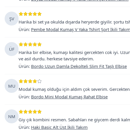
ŞV
Harika bi set ya okulda dışarda heryerde giyilir. şortu ts
Ürün
:
Pembe Modal Kumaş V Yaka Tshirt Şort İkili Takı
ÜF
Harika bir elbise, kumaşı kalitesi gercekten cok iyi. Uzun
ve asil durdu. herkese tavsiye ederim.
Ürün
:
Bordo Uzun Damla Dekolteli Slim Fit Taşlı Elbise
MU
Modal kumaş olduğu için aldım çok severim. Gercekten y
Ürün
:
Bordo Mini Modal Kumaş Rahat Elbise
NM
Giy çık kombini resmen. Sabahları ne giycem derdi kalma
Ürün
:
Haki Basic Alt Üst İkili Takım