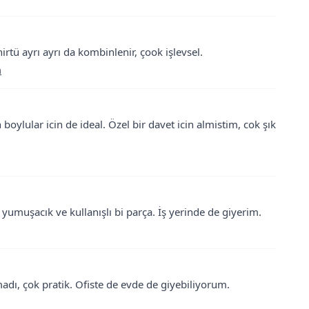
hirtü ayrı ayrı da kombinlenir, çook işlevsel.
m
 boylular icin de ideal. Özel bir davet icin almistim, cok şık
umuşacık ve kullanışlı bi parça. İş yerinde de giyerim.
dı, çok pratik. Ofiste de evde de giyebiliyorum.