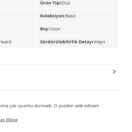
Ürün Tipi:
Düz
Koleksiyon:
Basic
Boy:
Uzun
rward
Sürdürülebilirlik Detayı:
Hayır
pima çok uyumlu durmadı. O yüzden iade edicem
aş Elbise