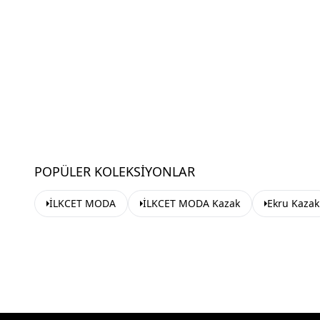
POPÜLER KOLEKSIYONLAR
İLKCET MODA
İLKCET MODA Kazak
Ekru Kazak