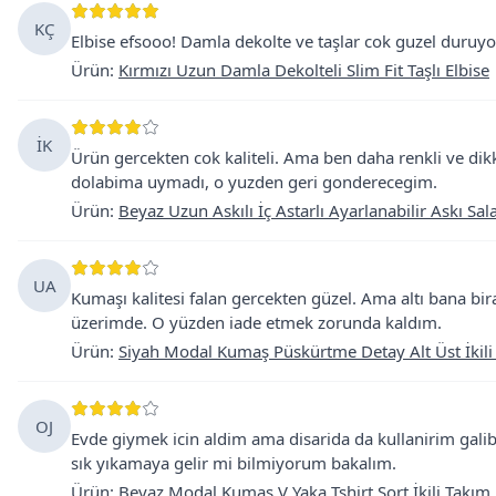
KÇ
Elbise efsooo! Damla dekolte ve taşlar cok guzel duruyo
Ürün
:
Kırmızı Uzun Damla Dekolteli Slim Fit Taşlı Elbise
İK
Ürün gercekten cok kaliteli. Ama ben daha renkli ve di
dolabima uymadı, o yuzden geri gonderecegim.
Ürün
:
Beyaz Uzun Askılı İç Astarlı Ayarlanabilir Askı Sal
UA
Kumaşı kalitesi falan gercekten güzel. Ama altı bana bi
üzerimde. O yüzden iade etmek zorunda kaldım.
Ürün
:
Siyah Modal Kumaş Püskürtme Detay Alt Üst İkili
OJ
Evde giymek icin aldim ama disarida da kullanirim galiba
sık yıkamaya gelir mi bilmiyorum bakalım.
Ürün
:
Beyaz Modal Kumaş V Yaka Tshirt Şort İkili Takım