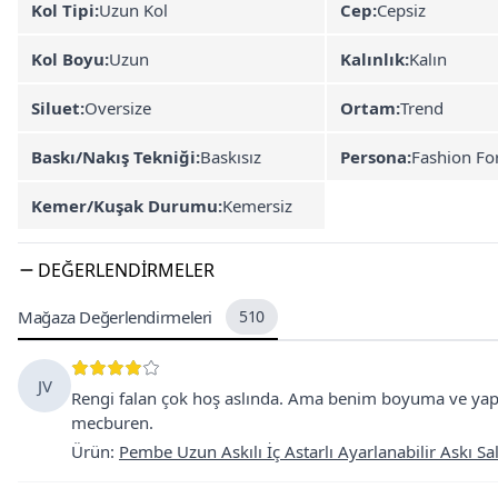
Kol Tipi:
Uzun Kol
Cep:
Cepsiz
Kol Boyu:
Uzun
Kalınlık:
Kalın
Siluet:
Oversize
Ortam:
Trend
Baskı/Nakış Tekniği:
Baskısız
Persona:
Fashion Fo
Kemer/Kuşak Durumu:
Kemersiz
DEĞERLENDIRMELER
Mağaza Değerlendirmeleri
510
JV
Rengi falan çok hoş aslında. Ama benim boyuma ve ya
mecburen.
Ürün
:
Pembe Uzun Askılı İç Astarlı Ayarlanabilir Askı Sal