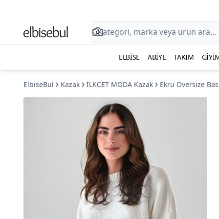
ELBISE
ABIYE
TAKIM
GIYI
ElbiseBul
Kazak
İLKCET MODA Kazak
Ekru Oversize Bas