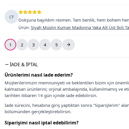
CF
Dokşuna bayıldım resmen. Tam benlik, hem bohem hem şı
Ürün
:
Siyah Müslin Kumaş Madonna Yaka Alt Üst İkili T
1
2
3
4
5
İADE & İPTAL
Ürünlerimi nasıl iade ederim?
Müşterilerimizin memnuniyeti ve beklentileri bizim için önem
kalmazsan ürünlerini; orjinal ambalajında, kullanılmamış ve eti
tarihten itibaren 14 gün içinde iade edebilirsin.
İade sürecini, hesabına giriş yaptıktan sonra "Siparişlerim" alan
bölümünden gerçekleştirebilirsin.
Siparişimi nasıl iptal edebilirim?