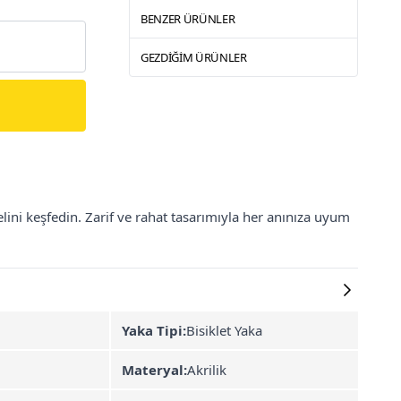
BENZER ÜRÜNLER
GEZDIĞIM ÜRÜNLER
ini keşfedin. Zarif ve rahat tasarımıyla her anınıza uyum
Yaka Tipi:
Bisiklet Yaka
Materyal:
Akrilik