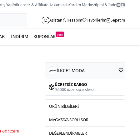
atış Yap
Influencer & Affiliate
Hakkımızda
Yardım Merkezi
İptal & İade
TR
Asistan
Hesabım
Favorilerim
Sepetim
yeni
ABI
İNDIRIM
KUPONLAR
İLKCET MODA
ÜCRETSIZ KARGO
9.600₺ üzeri siparişlerde
ÜRÜN BILGILERI
MAĞAZAYA SORU SOR
 adresini
DEĞERLENDIRMELER