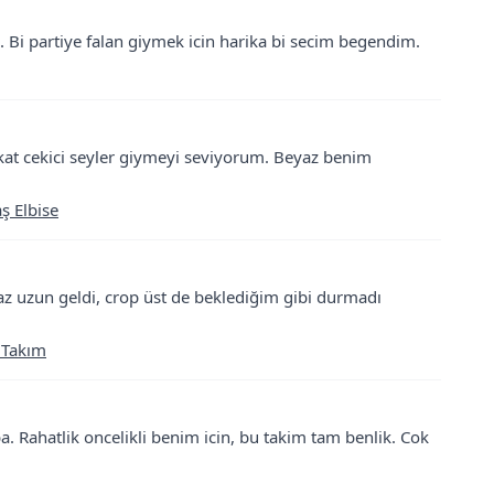
. Bi partiye falan giymek icin harika bi secim begendim.
kkat cekici seyler giymeyi seviyorum. Beyaz benim
aş Elbise
raz uzun geldi, crop üst de beklediğim gibi durmadı
 Takım
. Rahatlik oncelikli benim icin, bu takim tam benlik. Cok