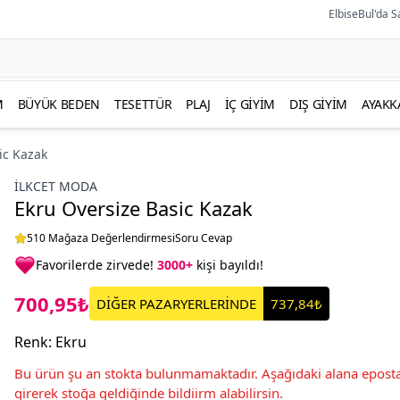
ElbiseBul'da S
M
BÜYÜK BEDEN
TESETTÜR
PLAJ
İÇ GIYIM
DIŞ GIYIM
AYAKK
ic Kazak
İLKCET MODA
Ekru Oversize Basic Kazak
510 Mağaza Değerlendirmesi
Soru Cevap
Favorilerde zirvede!
3000+
kişi bayıldı!
700,95₺
DİĞER PAZARYERLERİNDE
737,84₺
Renk
:
Ekru
Bu ürün şu an stokta bulunmamaktadır. Aşağıdaki alana eposta
girerek stoğa geldiğinde bildiirm alabilirsin.