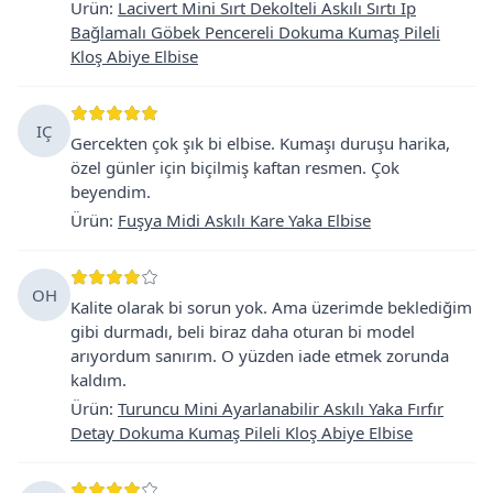
Ürün
:
Lacivert Mini Sırt Dekolteli Askılı Sırtı İp
Bağlamalı Göbek Pencereli Dokuma Kumaş Pileli
Kloş Abiye Elbise
IÇ
Gercekten çok şık bi elbise. Kumaşı duruşu harika,
özel günler için biçilmiş kaftan resmen. Çok
beyendim.
Ürün
:
Fuşya Midi Askılı Kare Yaka Elbise
OH
Kalite olarak bi sorun yok. Ama üzerimde beklediğim
gibi durmadı, beli biraz daha oturan bi model
arıyordum sanırım. O yüzden iade etmek zorunda
kaldım.
Ürün
:
Turuncu Mini Ayarlanabilir Askılı Yaka Fırfır
Detay Dokuma Kumaş Pileli Kloş Abiye Elbise