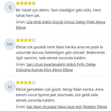
TJ
Bir nikah için aldım. Tam istediğim gibi oldu. Hem
rahat hem şık.
Ürün
:
Lila Midi Askılı Düşük Omuz Detay Pileli Abiye
Elbise
DN
Elbise cok guzeldi renk falan harika ama ne yazik ki
ustumde durusu bekledigim gibi olmadi. Bedenimle
ilgili sanirim, iade etmek zorunda kaldim.
Ürün
:
Sarı Uzun Ayarlanabilir Askılı Fırfır Detay
Dokuma Kumaş Kloş Abiye Elbise
LÇ
Elbise gercekten cok güzel. Rengi falan harika. Ama
benim vücut tipime pek oturmadı, bol geldi iade
etmek zorunda kaldım.
Ürün
:
Sax Mavi Kruvaze Yaka Uzun Kol Tesettür Elbise