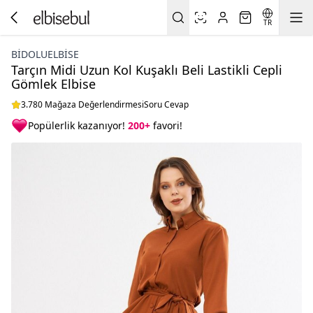
TR
BIDOLUELBISE
Tarçın Midi Uzun Kol Kuşaklı Beli Lastikli Cepli
Gömlek Elbise
3.780 Mağaza Değerlendirmesi
Soru Cevap
Popülerlik kazanıyor!
200+
favori!