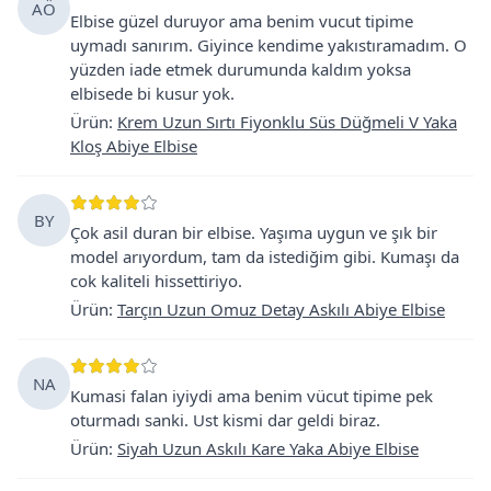
AÖ
Elbise güzel duruyor ama benim vucut tipime
uymadı sanırım. Giyince kendime yakıstıramadım. O
yüzden iade etmek durumunda kaldım yoksa
elbisede bi kusur yok.
Ürün
:
Krem Uzun Sırtı Fiyonklu Süs Düğmeli V Yaka
Kloş Abiye Elbise
BY
Çok asil duran bir elbise. Yaşıma uygun ve şık bir
model arıyordum, tam da istediğim gibi. Kumaşı da
cok kaliteli hissettiriyo.
Ürün
:
Tarçın Uzun Omuz Detay Askılı Abiye Elbise
NA
Kumasi falan iyiydi ama benim vücut tipime pek
oturmadı sanki. Ust kismi dar geldi biraz.
Ürün
:
Siyah Uzun Askılı Kare Yaka Abiye Elbise