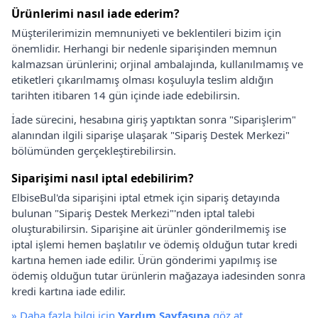
Ürünlerimi nasıl iade ederim?
Müşterilerimizin memnuniyeti ve beklentileri bizim için
önemlidir. Herhangi bir nedenle siparişinden memnun
kalmazsan ürünlerini; orjinal ambalajında, kullanılmamış ve
etiketleri çıkarılmamış olması koşuluyla teslim aldığın
tarihten itibaren 14 gün içinde iade edebilirsin.
İade sürecini, hesabına giriş yaptıktan sonra "Siparişlerim"
alanından ilgili siparişe ulaşarak "Sipariş Destek Merkezi"
bölümünden gerçekleştirebilirsin.
Siparişimi nasıl iptal edebilirim?
ElbiseBul'da siparişini iptal etmek için sipariş detayında
bulunan "Sipariş Destek Merkezi"'nden iptal talebi
oluşturabilirsin. Siparişine ait ürünler gönderilmemiş ise
iptal işlemi hemen başlatılır ve ödemiş olduğun tutar kredi
kartına hemen iade edilir. Ürün gönderimi yapılmış ise
ödemiş olduğun tutar ürünlerin mağazaya iadesinden sonra
kredi kartına iade edilir.
»
Daha fazla bilgi için
Yardım Sayfasına
göz at