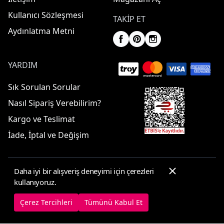
Kullanıcı Sözleşmesi
TAKIP ET
Aydınlatma Metni
YARDIM
Sık Sorulan Sorular
Nasıl Sipariş Verebilirim?
Kargo ve Teslimat
İade, İptal ve Değişim
Daha iyi bir alışveriş deneyimi için çerezleri
© 2025 ElbiseBul -
Her Hakkı Saklıdır
kullanıyoruz.
Çerez Tercihleri
Çerez Politikası
Çerez Tercihleri
Tümünü Kabul Et