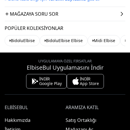
MAĞAZAYA SORU SOR
POPÜLER KOLEKSIYONLAR
BidoluElbise
BidoluElbise Elbise
Midi Elbise
S
UYGULAMAYA ÖZEL FIRSATLAR
ElbiseBul Uygulamasını İndir
İNDİR
İNDİR
Google Play
App Store
ELBISEBUL
ARAMIZA KATIL
Hakkımızda
Satış Ortaklığı
İletişim
Mağazanı Aç