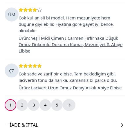
ÜM
Cok kullanisli bi model. Hem mezuniyete hem
dugune giyilebilir. Fiyatına gore gayet iyi bence,
alinabilir.
Ürün
:
Yeşil Midi Çimen İ Carmen Fırfır Yaka Düşük
Omuz Dökümlü Dokuma Kumaş Mezuniyet & Abiye
Elbise
ÇZ
Cok sade ve zarif bir elbise. Tam bekledigim gibi,
lacivertin tonu da harika. Zamansiz bi parca oldu.
Ürün
:
Lacivert Uzun Omuz Detay Askılı Abiye Elbise
1
2
3
4
5
İADE & İPTAL