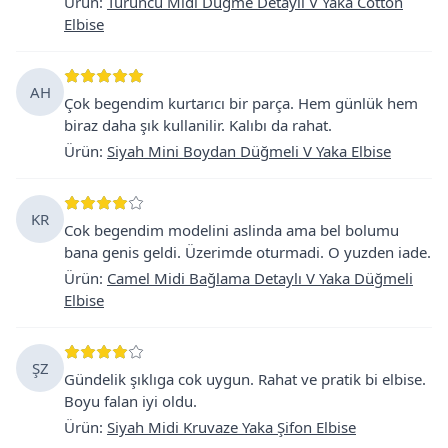
Ürün
:
Turuncu Midi Düğme Detaylı V Yaka Cotton
Elbise
AH
Çok begendim kurtarıcı bir parça. Hem günlük hem
biraz daha şık kullanilir. Kalıbı da rahat.
Ürün
:
Siyah Mini Boydan Düğmeli V Yaka Elbise
KR
Cok begendim modelini aslinda ama bel bolumu
bana genis geldi. Üzerimde oturmadi. O yuzden iade.
Ürün
:
Camel Midi Bağlama Detaylı V Yaka Düğmeli
Elbise
ŞZ
Gündelik şıklıga cok uygun. Rahat ve pratik bi elbise.
Boyu falan iyi oldu.
Ürün
:
Siyah Midi Kruvaze Yaka Şifon Elbise