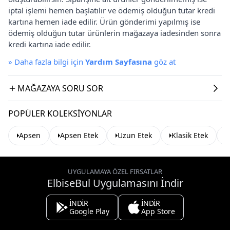
iptal işlemi hemen başlatılır ve ödemiş olduğun tutar kredi
kartına hemen iade edilir. Ürün gönderimi yapılmış ise
ödemiş olduğun tutar ürünlerin mağazaya iadesinden sonra
kredi kartına iade edilir.
»
Daha fazla bilgi için
Yardım Sayfasına
göz at
MAĞAZAYA SORU SOR
POPÜLER KOLEKSIYONLAR
Apsen
Apsen Etek
Uzun Etek
Klasik Etek
UYGULAMAYA ÖZEL FIRSATLAR
ElbiseBul Uygulamasını İndir
İNDİR
İNDİR
Google Play
App Store