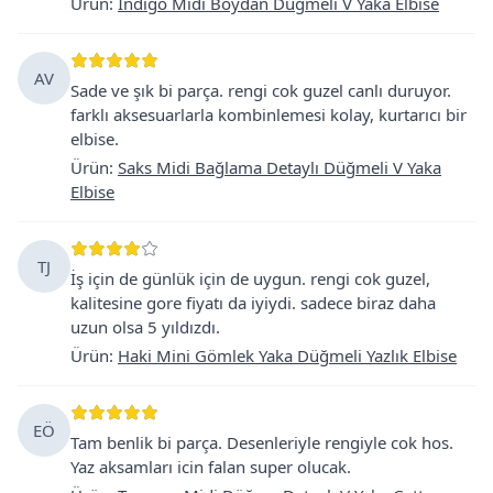
Ürün
:
İndigo Midi Boydan Düğmeli V Yaka Elbise
AV
Sade ve şık bi parça. rengi cok guzel canlı duruyor.
farklı aksesuarlarla kombinlemesi kolay, kurtarıcı bir
elbise.
Ürün
:
Saks Midi Bağlama Detaylı Düğmeli V Yaka
Elbise
TJ
İş için de günlük için de uygun. rengi cok guzel,
kalitesine gore fiyatı da iyiydi. sadece biraz daha
uzun olsa 5 yıldızdı.
Ürün
:
Haki Mini Gömlek Yaka Düğmeli Yazlık Elbise
EÖ
Tam benlik bi parça. Desenleriyle rengiyle cok hos.
Yaz aksamları icin falan super olucak.