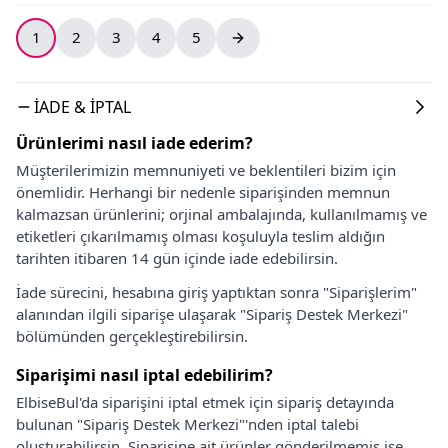
1
2
3
4
5
İADE & İPTAL
Ürünlerimi nasıl iade ederim?
Müşterilerimizin memnuniyeti ve beklentileri bizim için
önemlidir. Herhangi bir nedenle siparişinden memnun
kalmazsan ürünlerini; orjinal ambalajında, kullanılmamış ve
etiketleri çıkarılmamış olması koşuluyla teslim aldığın
tarihten itibaren 14 gün içinde iade edebilirsin.
İade sürecini, hesabına giriş yaptıktan sonra "Siparişlerim"
alanından ilgili siparişe ulaşarak "Sipariş Destek Merkezi"
bölümünden gerçekleştirebilirsin.
Siparişimi nasıl iptal edebilirim?
ElbiseBul'da siparişini iptal etmek için sipariş detayında
bulunan "Sipariş Destek Merkezi"'nden iptal talebi
oluşturabilirsin. Siparişine ait ürünler gönderilmemiş ise