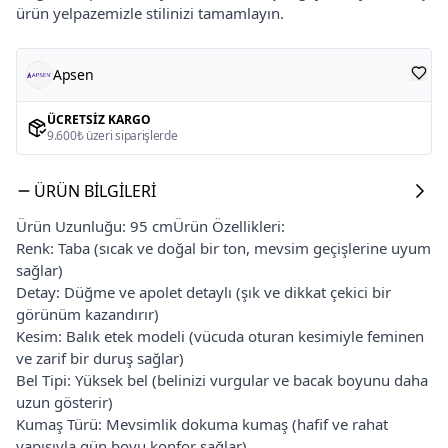
ürün yelpazemizle stilinizi tamamlayın.
Apsen
ÜCRETSIZ KARGO
9.600₺ üzeri siparişlerde
ÜRÜN BILGILERI
Ürün Uzunluğu: 95 cmÜrün Özellikleri:
Renk: Taba (sıcak ve doğal bir ton, mevsim geçişlerine uyum
sağlar)
Detay: Düğme ve apolet detaylı (şık ve dikkat çekici bir
görünüm kazandırır)
Kesim: Balık etek modeli (vücuda oturan kesimiyle feminen
ve zarif bir duruş sağlar)
Bel Tipi: Yüksek bel (belinizi vurgular ve bacak boyunu daha
uzun gösterir)
Kumaş Türü: Mevsimlik dokuma kumaş (hafif ve rahat
yapısıyla gün boyu konfor sağlar)