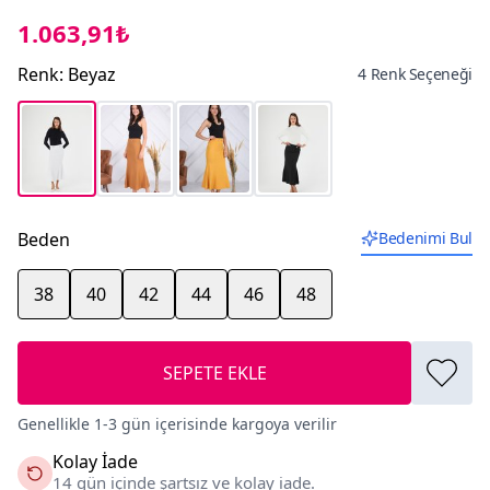
1.063,91₺
Renk
:
Beyaz
4 Renk Seçeneği
Beden
Bedenimi Bul
38
40
42
44
46
48
SEPETE EKLE
Genellikle 1-3 gün içerisinde kargoya verilir
Kolay İade
14 gün içinde şartsız ve kolay iade.