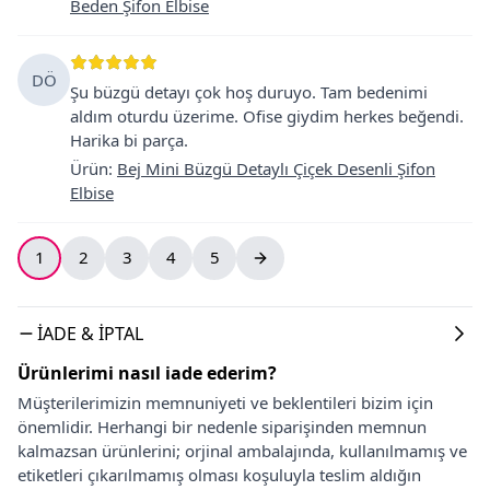
Beden Şifon Elbise
DÖ
Şu büzgü detayı çok hoş duruyo. Tam bedenimi
aldım oturdu üzerime. Ofise giydim herkes beğendi.
Harika bi parça.
Ürün
:
Bej Mini Büzgü Detaylı Çiçek Desenli Şifon
Elbise
1
2
3
4
5
İADE & İPTAL
Ürünlerimi nasıl iade ederim?
Müşterilerimizin memnuniyeti ve beklentileri bizim için
önemlidir. Herhangi bir nedenle siparişinden memnun
kalmazsan ürünlerini; orjinal ambalajında, kullanılmamış ve
etiketleri çıkarılmamış olması koşuluyla teslim aldığın