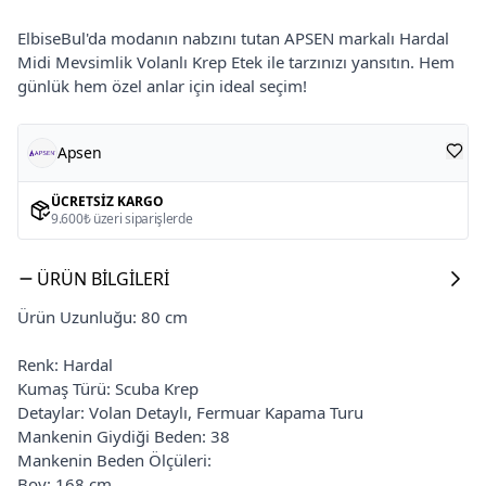
ElbiseBul'da modanın nabzını tutan APSEN markalı Hardal
Midi Mevsimlik Volanlı Krep Etek ile tarzınızı yansıtın. Hem
günlük hem özel anlar için ideal seçim!
Apsen
ÜCRETSIZ KARGO
9.600₺ üzeri siparişlerde
ÜRÜN BILGILERI
Ürün Uzunluğu: 80 cm
Renk: Hardal
Kumaş Türü: Scuba Krep
Detaylar: Volan Detaylı, Fermuar Kapama Turu
Mankenin Giydiği Beden: 38
Mankenin Beden Ölçüleri:
Boy: 168 cm,