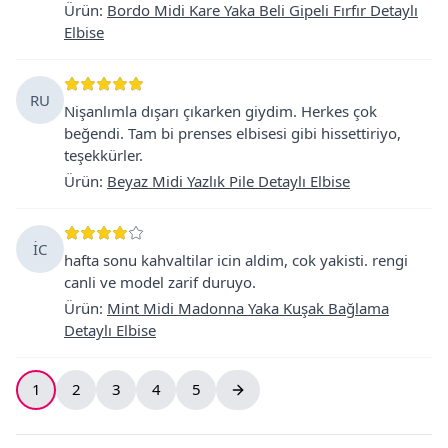
Ürün
:
Bordo Midi Kare Yaka Beli Gipeli Fırfır Detaylı
Elbise
RU
Nişanlımla dışarı çıkarken giydim. Herkes çok
beğendi. Tam bi prenses elbisesi gibi hissettiriyo,
teşekkürler.
Ürün
:
Beyaz Midi Yazlık Pile Detaylı Elbise
İC
hafta sonu kahvaltilar icin aldim, cok yakisti. rengi
canli ve model zarif duruyo.
Ürün
:
Mint Midi Madonna Yaka Kuşak Bağlama
Detaylı Elbise
1
2
3
4
5