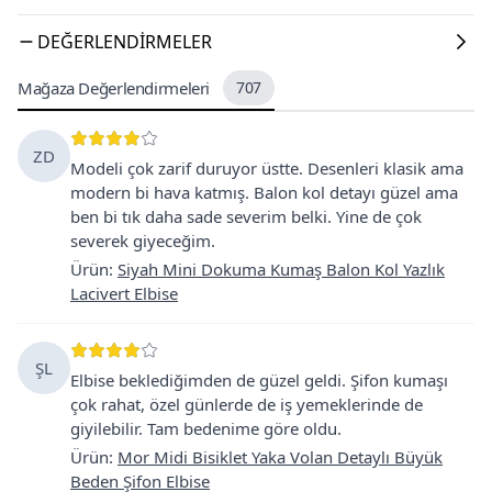
DEĞERLENDIRMELER
Mağaza Değerlendirmeleri
707
ZD
Modeli çok zarif duruyor üstte. Desenleri klasik ama
modern bi hava katmış. Balon kol detayı güzel ama
ben bi tık daha sade severim belki. Yine de çok
severek giyeceğim.
Ürün
:
Siyah Mini Dokuma Kumaş Balon Kol Yazlık
Lacivert Elbise
ŞL
Elbise beklediğimden de güzel geldi. Şifon kumaşı
çok rahat, özel günlerde de iş yemeklerinde de
giyilebilir. Tam bedenime göre oldu.
Ürün
:
Mor Midi Bisiklet Yaka Volan Detaylı Büyük
Beden Şifon Elbise