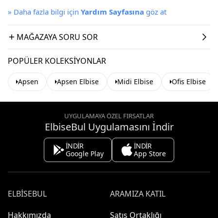
»
Daha fazla bilgi için
Yardım Sayfasına
göz at
MAĞAZAYA SORU SOR
POPÜLER KOLEKSIYONLAR
Apsen
Apsen Elbise
Midi Elbise
Ofis Elbise
UYGULAMAYA ÖZEL FIRSATLAR
ElbiseBul Uygulamasını İndir
İNDİR
İNDİR
Google Play
App Store
ELBISEBUL
ARAMIZA KATIL
Hakkımızda
Satış Ortaklığı