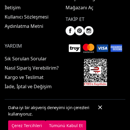
İletişim
Mağazanı Aç
Kullanıcı Sözleşmesi
TAKIP ET
Aydınlatma Metni
YARDIM
Sık Sorulan Sorular
Nasıl Sipariş Verebilirim?
Kargo ve Teslimat
İade, İptal ve Değişim
Daha iyi bir alışveriş deneyimi için çerezleri
© 2025 ElbiseBul -
Her Hakkı Saklıdır
kullanıyoruz.
Çerez Tercihleri
Çerez Politikası
Çerez Tercihleri
Tümünü Kabul Et