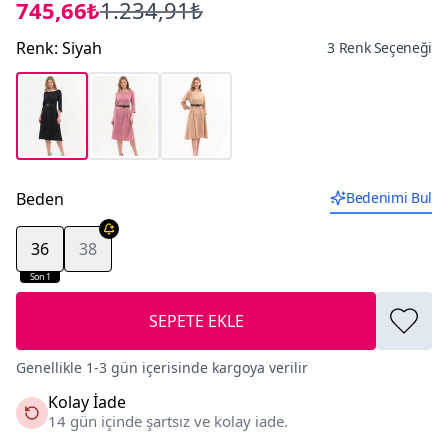
745,66₺
1.234,91₺
Renk
:
Siyah
3 Renk Seçeneği
Beden
Bedenimi Bul
36
38
Son 1
SEPETE EKLE
Genellikle 1-3 gün içerisinde kargoya verilir
Kolay İade
14 gün içinde şartsız ve kolay iade.