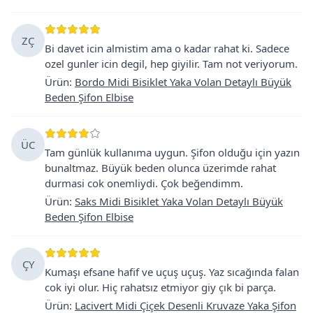
ZÇ
Bi davet icin almistim ama o kadar rahat ki. Sadece
ozel gunler icin degil, hep giyilir. Tam not veriyorum.
Ürün
:
Bordo Midi Bisiklet Yaka Volan Detaylı Büyük
Beden Şifon Elbise
ÜC
Tam günlük kullanıma uygun. Şifon olduğu için yazın
bunaltmaz. Büyük beden olunca üzerimde rahat
durmasi cok onemliydi. Çok beğendimm.
Ürün
:
Saks Midi Bisiklet Yaka Volan Detaylı Büyük
Beden Şifon Elbise
ÇY
Kumaşı efsane hafif ve uçuş uçuş. Yaz sıcağında falan
cok iyi olur. Hiç rahatsız etmiyor giy çık bi parça.
Ürün
:
Lacivert Midi Çiçek Desenli Kruvaze Yaka Şifon