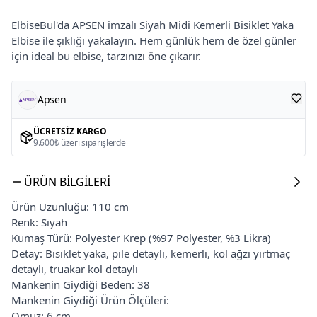
ElbiseBul'da APSEN imzalı Siyah Midi Kemerli Bisiklet Yaka
Elbise ile şıklığı yakalayın. Hem günlük hem de özel günler
için ideal bu elbise, tarzınızı öne çıkarır.
Apsen
ÜCRETSIZ KARGO
9.600₺ üzeri siparişlerde
ÜRÜN BILGILERI
Ürün Uzunluğu: 110 cm
Renk: Siyah
Kumaş Türü: Polyester Krep (%97 Polyester, %3 Likra)
Detay: Bisiklet yaka, pile detaylı, kemerli, kol ağzı yırtmaç
detaylı, truakar kol detaylı
Mankenin Giydiği Beden: 38
Mankenin Giydiği Ürün Ölçüleri:
Omuz: 6 cm