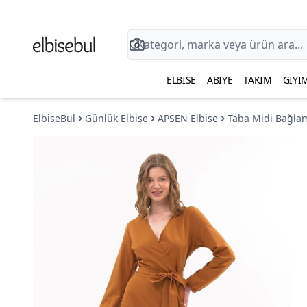
ELBISE
ABIYE
TAKIM
GIYI
ElbiseBul
Günlük Elbise
APSEN Elbise
Taba Midi Bağlam