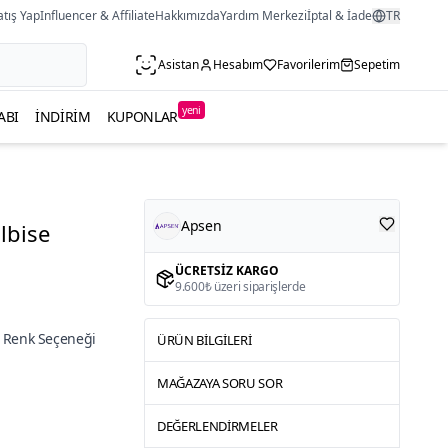
atış Yap
Influencer & Affiliate
Hakkımızda
Yardım Merkezi
İptal & İade
TR
Asistan
Hesabım
Favorilerim
Sepetim
yeni
ABI
İNDIRIM
KUPONLAR
Apsen
lbise
ÜCRETSIZ KARGO
9.600₺ üzeri siparişlerde
 Renk Seçeneği
ÜRÜN BILGILERI
MAĞAZAYA SORU SOR
DEĞERLENDIRMELER