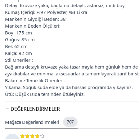
Detay: Kruvaze yaka, bağlama detaylı, astarsız, midi boy
Kumaş İçeriği: %97 Polyester, %3 Likra
Mankenin Giydiği Beden: 38
Mankenin Beden Ölçüleri:
Boy: 175 cm
Göğüs: 85 cm
Bel: 62 cm
Kalça: 92 cm
Stil Önerileri:
Bağlama detaylı kruvaze yaka tasarımıyla hem günlük hem de ö
ayakkabılar ve minimal aksesuarlarla tamamlayarak zarif bir stil
Bakım ve Temizlik Önerileri:
Yıkama: Soğuk suda elde ya da hassas programda yıkayınız.
Ütü: Düşük ısıda tersinden ütüleyiniz.
DEĞERLENDIRMELER
Mağaza Değerlendirmeleri
707