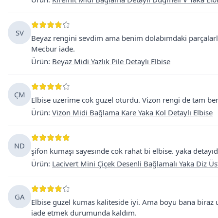
SV
Beyaz rengini sevdim ama benim dolabımdaki parçalarl
Mecbur iade.
Ürün
:
Beyaz Midi Yazlık Pile Detaylı Elbise
ÇM
Elbise uzerime cok guzel oturdu. Vizon rengi de tam benl
Ürün
:
Vizon Midi Bağlama Kare Yaka Kol Detaylı Elbise
ND
şifon kumaşı sayesınde cok rahat bi elbise. yaka detayıd
Ürün
:
Lacivert Mini Çiçek Desenli Bağlamalı Yaka Diz Üs
GA
Elbise guzel kumas kaliteside iyi. Ama boyu bana biraz
iade etmek durumunda kaldım.