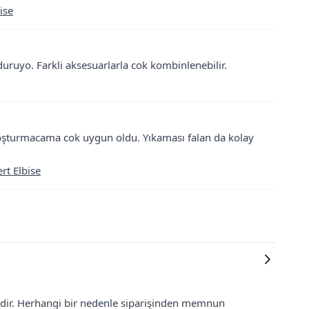
ise
uruyo. Farkli aksesuarlarla cok kombinlenebilir.
koşturmacama cok uygun oldu. Yıkaması falan da kolay
rt Elbise
lidir. Herhangi bir nedenle siparişinden memnun