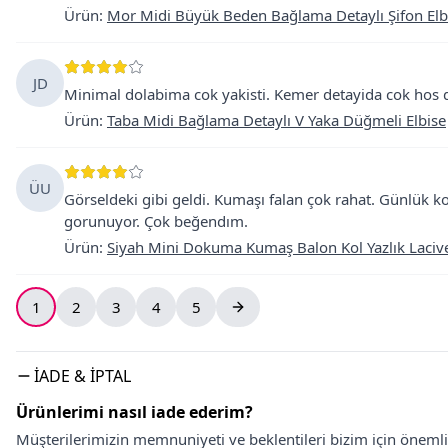
Ürün
:
Mor Midi Büyük Beden Bağlama Detaylı Şifon Elb
JD
Minimal dolabima cok yakisti. Kemer detayida cok hos d
Ürün
:
Taba Midi Bağlama Detaylı V Yaka Düğmeli Elbise
ÜU
Görseldeki gibi geldi. Kumaşı falan çok rahat. Günlük 
gorunuyor. Çok beğendım.
Ürün
:
Siyah Mini Dokuma Kumaş Balon Kol Yazlık Lacive
1
2
3
4
5
İADE & İPTAL
Ürünlerimi nasıl iade ederim?
Müşterilerimizin memnuniyeti ve beklentileri bizim için önem