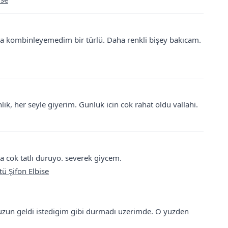
a kombinleyemedim bir türlü. Daha renkli bişey bakıcam.
ik, her seyle giyerim. Gunluk icin cok rahat oldu vallahi.
a cok tatlı duruyo. severek giycem.
tü Şifon Elbise
 uzun geldi istedigim gibi durmadı uzerimde. O yuzden