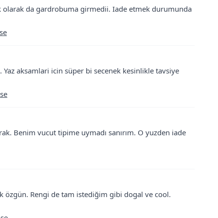
nk olarak da gardrobuma girmedii. Iade etmek durumunda
ise
 Yaz aksamlari icin süper bi secenek kesinlikle tavsiye
ise
larak. Benim vucut tipime uymadı sanırım. O yuzden iade
ok özgün. Rengi de tam istediğim gibi dogal ve cool.
ise