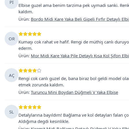
Pİ
Elbise guzel ama benim tarzima pek uymadi sanki. Re
kaldım.
Ürün
:
Bordo Midi Kare Yaka Beli Gipeli Fırfır Detaylı Elb
OR
Kumaşı cok rahat ve hafif. Rengi de müthiş canlı duruyo.
ederm.
Ürün
:
Mor Midi Kare Yaka Pile Detaylı Kısa Kol Şifon Elb
AÇ
Rengi cok canlı guzel de, bana biraz bol geldi model o
etmek zorunda kaldım.
Ürün
:
Turuncu Mini Boydan Düğmeli V Yaka Elbise
SL
Detalylarına bayıldım! Bağlama ve kol detayları falan ç
Aldığıma degdi kesinlikle.
Ürün
:
Kiremit Midi Bağlama Detaylı Düğmeli V Yaka Elb