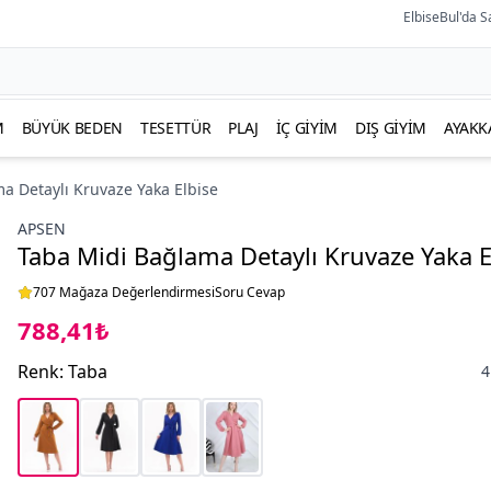
ElbiseBul'da S
M
BÜYÜK BEDEN
TESETTÜR
PLAJ
İÇ GIYIM
DIŞ GIYIM
AYAKK
a Detaylı Kruvaze Yaka Elbise
APSEN
Taba Midi Bağlama Detaylı Kruvaze Yaka E
707 Mağaza Değerlendirmesi
Soru Cevap
788,41₺
Renk
:
Taba
4