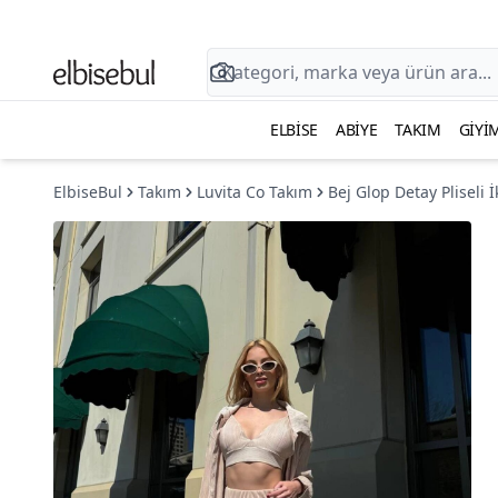
ELBISE
ABIYE
TAKIM
GIYI
ElbiseBul
Takım
Luvita Co Takım
Bej Glop Detay Pliseli İ