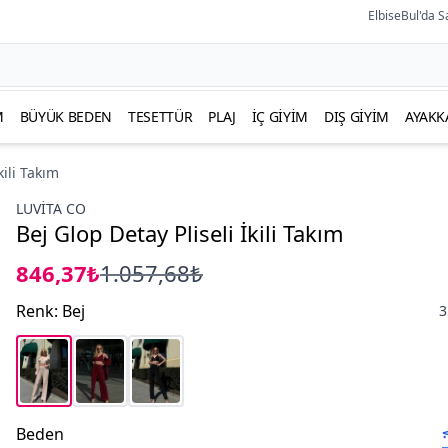
ElbiseBul'da S
M
BÜYÜK BEDEN
TESETTÜR
PLAJ
İÇ GIYIM
DIŞ GIYIM
AYAKK
kili Takım
LUVITA CO
Bej Glop Detay Pliseli İkili Takım
846,37₺
1.057,68₺
Renk
:
Bej
3
Beden