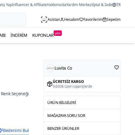
atış Yap
Influencer & Affiliate
Hakkımızda
Yardım Merkezi
İptal & İade
TR
Asistan
Hesabım
Favorilerim
Sepetim
yeni
ABI
İNDIRIM
KUPONLAR
Luvita Co
ÜCRETSIZ KARGO
9.600₺ üzeri siparişlerde
 Renk Seçeneği
ÜRÜN BILGILERI
MAĞAZAYA SORU SOR
BENZER ÜRÜNLER
Bedenimi Bul