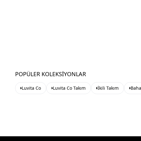
POPÜLER KOLEKSIYONLAR
Luvita Co
Luvita Co Takım
İkili Takım
Baha