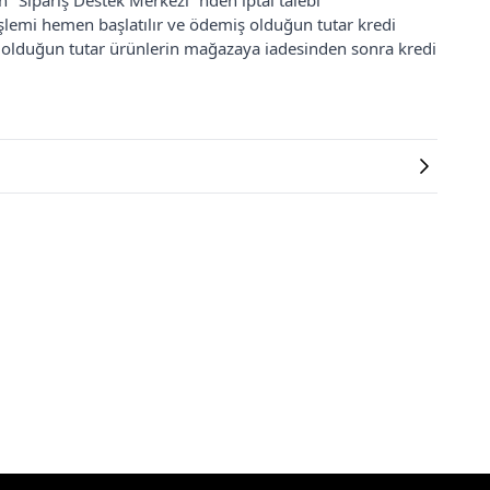
an "Sipariş Destek Merkezi"'nden iptal talebi
 işlemi hemen başlatılır ve ödemiş olduğun tutar kredi
ş olduğun tutar ürünlerin mağazaya iadesinden sonra kredi