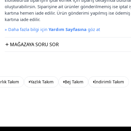
ElbiseBul'da siparişini iptal etmek için sipariş detayında bulun
oluşturabilirsin. Siparişine ait ürünler gönderilmemiş ise iptal
kartına hemen iade edilir. Ürün gönderimi yapılmış ise ödemi
kartına iade edilir.
»
Daha fazla bilgi için
Yardım Sayfasına
göz at
MAĞAZAYA SORU SOR
rlık Takım
Yazlık Takım
Bej Takım
İndirimli Takım