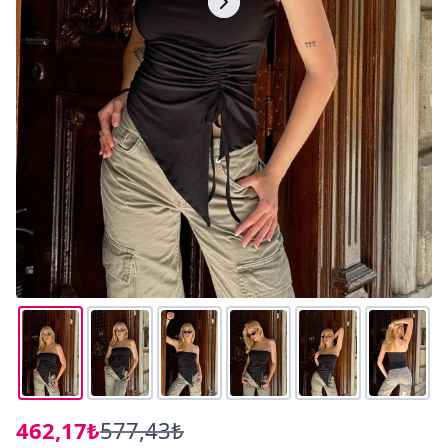
462,17₺
577,43₺