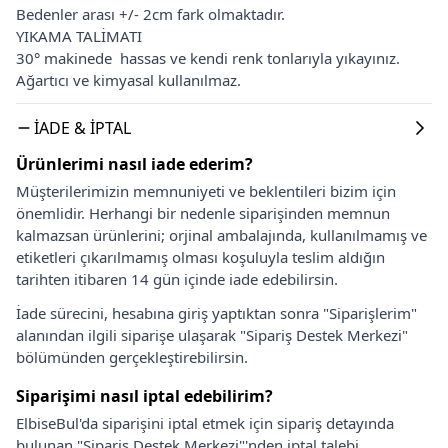
Bedenler arası +/- 2cm fark olmaktadır.
YIKAMA TALİMATI
30° makinede hassas ve kendi renk tonlarıyla yıkayınız.
Ağartıcı ve kimyasal kullanılmaz.
İADE & İPTAL
Ürünlerimi nasıl iade ederim?
Müşterilerimizin memnuniyeti ve beklentileri bizim için
önemlidir. Herhangi bir nedenle siparişinden memnun
kalmazsan ürünlerini; orjinal ambalajında, kullanılmamış ve
etiketleri çıkarılmamış olması koşuluyla teslim aldığın
tarihten itibaren 14 gün içinde iade edebilirsin.
İade sürecini, hesabına giriş yaptıktan sonra "Siparişlerim"
alanından ilgili siparişe ulaşarak "Sipariş Destek Merkezi"
bölümünden gerçekleştirebilirsin.
Siparişimi nasıl iptal edebilirim?
ElbiseBul'da siparişini iptal etmek için sipariş detayında
bulunan "Sipariş Destek Merkezi"'nden iptal talebi