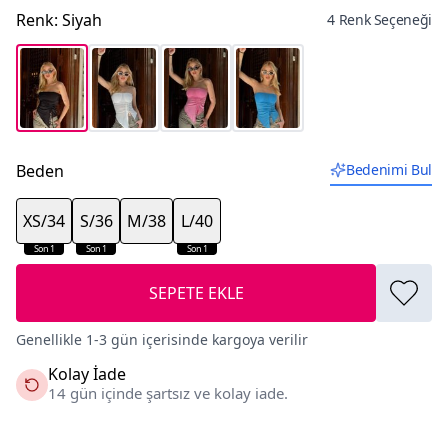
Renk
:
Siyah
4 Renk Seçeneği
Beden
Bedenimi Bul
XS/34
S/36
M/38
L/40
Son 1
Son 1
Son 1
SEPETE EKLE
Genellikle 1-3 gün içerisinde kargoya verilir
Kolay İade
14 gün içinde şartsız ve kolay iade.