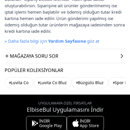
oluşturabilirsin. Siparişine ait ürünler gönderilmemiş ise
iptal işlemi hemen başlatılır ve ödemiş olduğun tutar kredi
kartına hemen iade edilir. Ürün gönderimi yapılmış ise
ödemiş olduğun tutar ürünlerin mağazaya iadesinden sonra
kredi kartına iade edilir.
»
Daha fazla bilgi için
Yardım Sayfasına
göz at
MAĞAZAYA SORU SOR
POPÜLER KOLEKSIYONLAR
Luvita Co
Luvita Co Bluz
Büzgülü Bluz
Spor Bl
UYGULAMAYA ÖZEL FIRSATLAR
ElbiseBul Uygulamasını İndir
İNDİR
İNDİR
Google Play
App Store