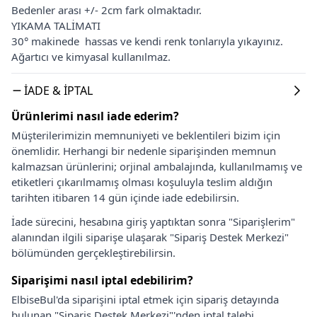
Bedenler arası +/- 2cm fark olmaktadır.
YIKAMA TALİMATI
30° makinede hassas ve kendi renk tonlarıyla yıkayınız.
Ağartıcı ve kimyasal kullanılmaz.
İADE & İPTAL
Ürünlerimi nasıl iade ederim?
Müşterilerimizin memnuniyeti ve beklentileri bizim için
önemlidir. Herhangi bir nedenle siparişinden memnun
kalmazsan ürünlerini; orjinal ambalajında, kullanılmamış ve
etiketleri çıkarılmamış olması koşuluyla teslim aldığın
tarihten itibaren 14 gün içinde iade edebilirsin.
İade sürecini, hesabına giriş yaptıktan sonra "Siparişlerim"
alanından ilgili siparişe ulaşarak "Sipariş Destek Merkezi"
bölümünden gerçekleştirebilirsin.
Siparişimi nasıl iptal edebilirim?
ElbiseBul'da siparişini iptal etmek için sipariş detayında
bulunan "Sipariş Destek Merkezi"'nden iptal talebi