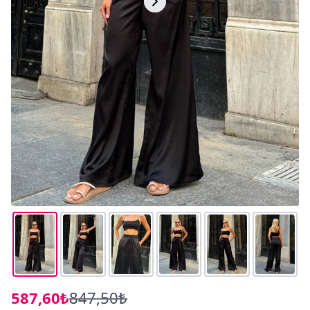
587,60₺
847,50₺