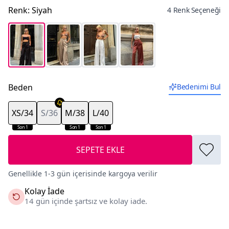
Renk
:
Siyah
4 Renk Seçeneği
Beden
Bedenimi Bul
XS/34
S/36
M/38
L/40
Son 1
Son 1
Son 1
SEPETE EKLE
Genellikle 1-3 gün içerisinde kargoya verilir
Kolay İade
14 gün içinde şartsız ve kolay iade.