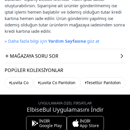
oluşturabilirsin. Siparişine ait ürünler gönderilmemiş ise
iptal işlemi hemen başlatılır ve ödemiş olduğun tutar kredi
kartına hemen iade edilir. Ürün gönderimi yapılmış ise
ödemiş olduğun tutar ürünlerin mağazaya iadesinden sonra
kredi kartına iade edilir.
»
Daha fazla bilgi için
Yardım Sayfasına
göz at
MAĞAZAYA SORU SOR
POPÜLER KOLEKSIYONLAR
Luvita Co
Luvita Co Pantolon
Tesettür Pantolon
UYGULAMAYA ÖZEL FIRSATLAR
ElbiseBul Uygulamasını İndir
İNDİR
İNDİR
Google Play
App Store