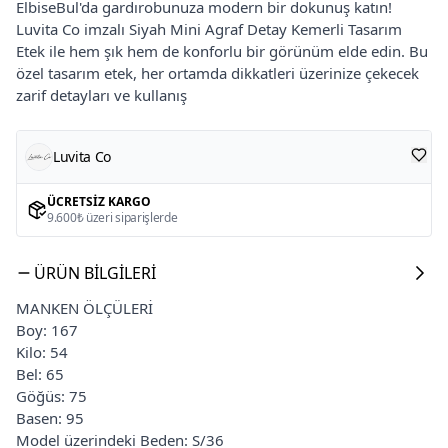
ElbiseBul'da gardırobunuza modern bir dokunuş katın!
Luvita Co imzalı Siyah Mini Agraf Detay Kemerli Tasarım
Etek ile hem şık hem de konforlu bir görünüm elde edin. Bu
özel tasarım etek, her ortamda dikkatleri üzerinize çekecek
zarif detayları ve kullanış
Luvita Co
ÜCRETSIZ KARGO
9.600₺ üzeri siparişlerde
ÜRÜN BILGILERI
MANKEN ÖLÇÜLERİ
Boy: 167
Kilo: 54
Bel: 65
Göğüs: 75
Basen: 95
Model üzerindeki Beden: S/36