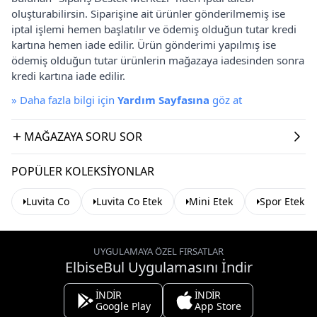
oluşturabilirsin. Siparişine ait ürünler gönderilmemiş ise
iptal işlemi hemen başlatılır ve ödemiş olduğun tutar kredi
kartına hemen iade edilir. Ürün gönderimi yapılmış ise
ödemiş olduğun tutar ürünlerin mağazaya iadesinden sonra
kredi kartına iade edilir.
»
Daha fazla bilgi için
Yardım Sayfasına
göz at
MAĞAZAYA SORU SOR
POPÜLER KOLEKSIYONLAR
Luvita Co
Luvita Co Etek
Mini Etek
Spor Etek
UYGULAMAYA ÖZEL FIRSATLAR
ElbiseBul Uygulamasını İndir
İNDİR
İNDİR
Google Play
App Store