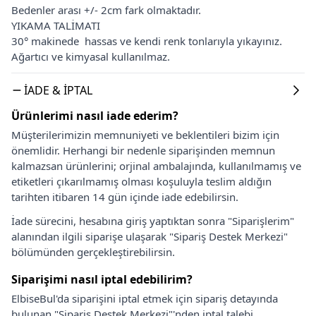
Bedenler arası +/- 2cm fark olmaktadır.
YIKAMA TALİMATI
30° makinede hassas ve kendi renk tonlarıyla yıkayınız.
Ağartıcı ve kimyasal kullanılmaz.
İADE & İPTAL
Ürünlerimi nasıl iade ederim?
Müşterilerimizin memnuniyeti ve beklentileri bizim için
önemlidir. Herhangi bir nedenle siparişinden memnun
kalmazsan ürünlerini; orjinal ambalajında, kullanılmamış ve
etiketleri çıkarılmamış olması koşuluyla teslim aldığın
tarihten itibaren 14 gün içinde iade edebilirsin.
İade sürecini, hesabına giriş yaptıktan sonra "Siparişlerim"
alanından ilgili siparişe ulaşarak "Sipariş Destek Merkezi"
bölümünden gerçekleştirebilirsin.
Siparişimi nasıl iptal edebilirim?
ElbiseBul'da siparişini iptal etmek için sipariş detayında
bulunan "Sipariş Destek Merkezi"'nden iptal talebi