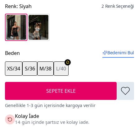
Renk
:
Siyah
2 Renk Seçeneği
Beden
Bedenimi Bul
XS/34
S/36
M/38
L/40
SEPETE EKLE
Genellikle 1-3 gün içerisinde kargoya verilir
Kolay İade
14 gün içinde şartsız ve kolay iade.