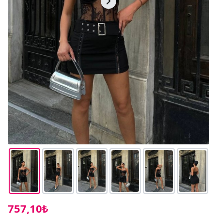
757,10₺