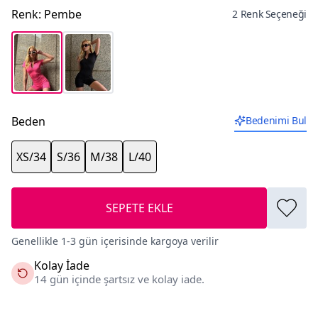
Renk
:
Pembe
2 Renk Seçeneği
Beden
Bedenimi Bul
XS/34
S/36
M/38
L/40
SEPETE EKLE
Genellikle 1-3 gün içerisinde kargoya verilir
Kolay İade
14 gün içinde şartsız ve kolay iade.