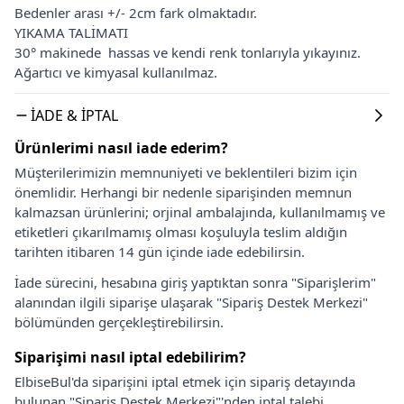
Bedenler arası +/- 2cm fark olmaktadır.
YIKAMA TALİMATI
30° makinede hassas ve kendi renk tonlarıyla yıkayınız.
Ağartıcı ve kimyasal kullanılmaz.
İADE & İPTAL
Ürünlerimi nasıl iade ederim?
Müşterilerimizin memnuniyeti ve beklentileri bizim için
önemlidir. Herhangi bir nedenle siparişinden memnun
kalmazsan ürünlerini; orjinal ambalajında, kullanılmamış ve
etiketleri çıkarılmamış olması koşuluyla teslim aldığın
tarihten itibaren 14 gün içinde iade edebilirsin.
İade sürecini, hesabına giriş yaptıktan sonra "Siparişlerim"
alanından ilgili siparişe ulaşarak "Sipariş Destek Merkezi"
bölümünden gerçekleştirebilirsin.
Siparişimi nasıl iptal edebilirim?
ElbiseBul'da siparişini iptal etmek için sipariş detayında
bulunan "Sipariş Destek Merkezi"'nden iptal talebi