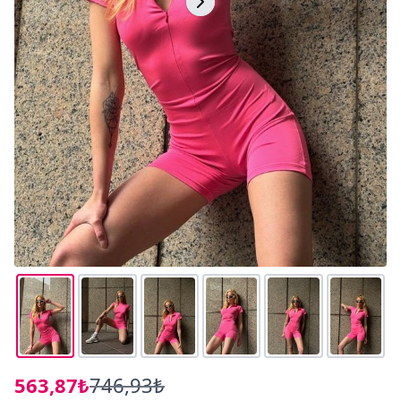
563,87₺
746,93₺