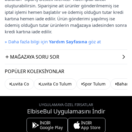
oluşturabilirsin. Siparişine ait ürünler gönderilmemiş ise
iptal işlemi hemen başlatılır ve ödemiş olduğun tutar kredi
kartına hemen iade edilir. Ürün gönderimi yapılmış ise
ödemiş olduğun tutar ürünlerin mağazaya iadesinden sonra
kredi kartına iade edilir.
»
Daha fazla bilgi için
Yardım Sayfasına
göz at
MAĞAZAYA SORU SOR
POPÜLER KOLEKSIYONLAR
Luvita Co
Luvita Co Tulum
Spor Tulum
Baharlı
UYGULAMAYA ÖZEL FIRSATLAR
ElbiseBul Uygulamasını İndir
İNDİR
İNDİR
Google Play
App Store