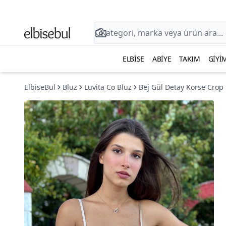
ELBISE
ABIYE
TAKIM
GIYI
ElbiseBul
Bluz
Luvita Co Bluz
Bej Gül Detay Korse Crop