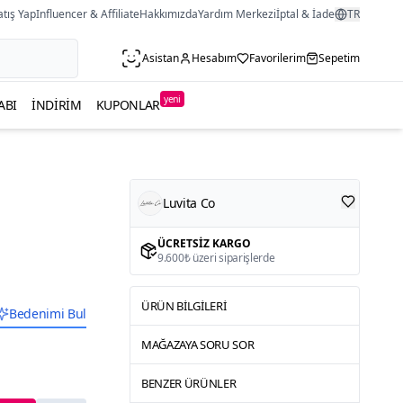
atış Yap
Influencer & Affiliate
Hakkımızda
Yardım Merkezi
İptal & İade
TR
Asistan
Hesabım
Favorilerim
Sepetim
yeni
ABI
İNDIRIM
KUPONLAR
Luvita Co
ÜCRETSIZ KARGO
9.600₺ üzeri siparişlerde
ÜRÜN BILGILERI
Bedenimi Bul
MAĞAZAYA SORU SOR
BENZER ÜRÜNLER