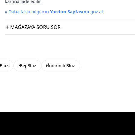
kartına iade edilir.
»
Daha fazla bilgi için
Yardım Sayfasına
göz at
MAĞAZAYA SORU SOR
 Bluz
Bej Bluz
İndirimli Bluz