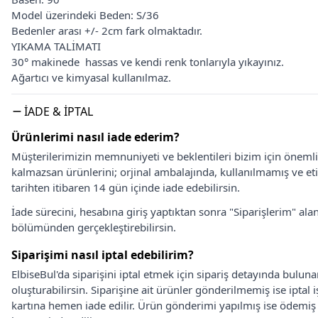
Model üzerindeki Beden: S/36
Bedenler arası +/- 2cm fark olmaktadır.
YIKAMA TALİMATI
30° makinede hassas ve kendi renk tonlarıyla yıkayınız.
Ağartıcı ve kimyasal kullanılmaz.
İADE & İPTAL
Ürünlerimi nasıl iade ederim?
Müşterilerimizin memnuniyeti ve beklentileri bizim için önem
kalmazsan ürünlerini; orjinal ambalajında, kullanılmamış ve eti
tarihten itibaren 14 gün içinde iade edebilirsin.
İade sürecini, hesabına giriş yaptıktan sonra "Siparişlerim" alan
bölümünden gerçekleştirebilirsin.
Siparişimi nasıl iptal edebilirim?
ElbiseBul'da siparişini iptal etmek için sipariş detayında bulun
oluşturabilirsin. Siparişine ait ürünler gönderilmemiş ise iptal
kartına hemen iade edilir. Ürün gönderimi yapılmış ise ödemi