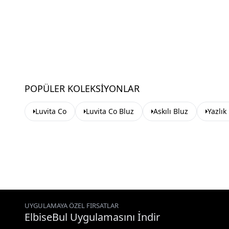
POPÜLER KOLEKSIYONLAR
Luvita Co
Luvita Co Bluz
Askılı Bluz
Yazlık
UYGULAMAYA ÖZEL FIRSATLAR
ElbiseBul Uygulamasını İndir