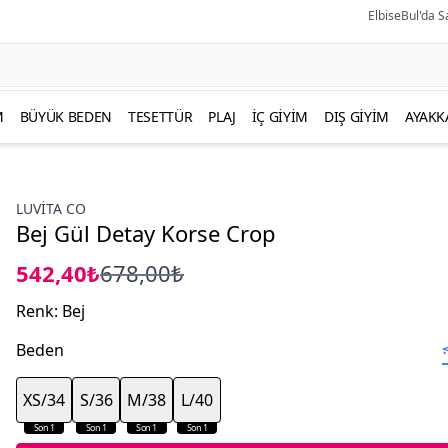
ElbiseBul'da S
M
BÜYÜK BEDEN
TESETTÜR
PLAJ
İÇ GIYIM
DIŞ GIYIM
AYAKK
LUVITA CO
Bej Gül Detay Korse Crop
542,40₺
678,00₺
Renk
:
Bej
Beden
XS/34
S/36
M/38
L/40
Son 1
Son 1
Son 1
Son 1