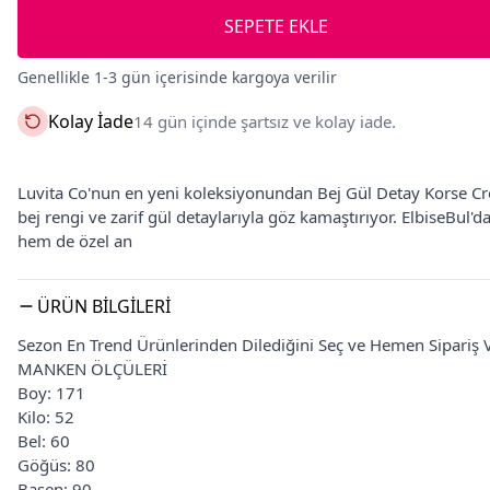
SEPETE EKLE
Genellikle 1-3 gün içerisinde kargoya verilir
Kolay İade
14 gün içinde şartsız ve kolay iade.
Luvita Co'nun en yeni koleksiyonundan Bej Gül Detay Korse Crop 
bej rengi ve zarif gül detaylarıyla göz kamaştırıyor. ElbiseBul
hem de özel an
ÜRÜN BILGILERI
Sezon En Trend Ürünlerinden Dilediğini Seç ve Hemen Sipariş V
MANKEN ÖLÇÜLERİ
Boy: 171
Kilo: 52
Bel: 60
Göğüs: 80
Basen: 90