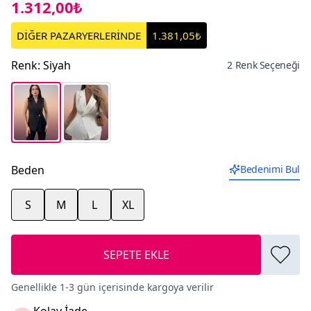
1.312,00₺
DİĞER PAZARYERLERİNDE
1.381,05₺
Renk
:
Siyah
2 Renk Seçeneği
Beden
Bedenimi Bul
S
M
L
XL
SEPETE EKLE
Genellikle 1-3 gün içerisinde kargoya verilir
Kolay İade