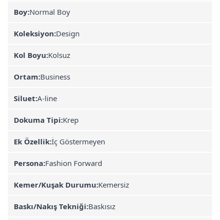
Boy:
Normal Boy
Koleksiyon:
Design
Kol Boyu:
Kolsuz
Ortam:
Business
Siluet:
A-line
Dokuma Tipi:
Krep
Ek Özellik:
İç Göstermeyen
Persona:
Fashion Forward
Kemer/Kuşak Durumu:
Kemersiz
Baskı/Nakış Tekniği:
Baskısız