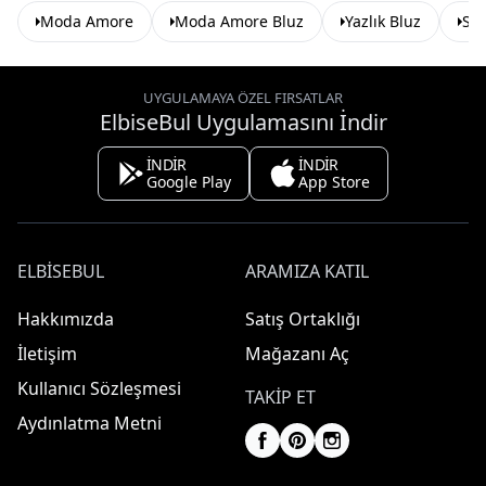
Moda Amore
Moda Amore Bluz
Yazlık Bluz
Siy
UYGULAMAYA ÖZEL FIRSATLAR
ElbiseBul Uygulamasını İndir
İNDİR
İNDİR
Google Play
App Store
ELBISEBUL
ARAMIZA KATIL
Hakkımızda
Satış Ortaklığı
İletişim
Mağazanı Aç
Kullanıcı Sözleşmesi
TAKIP ET
Aydınlatma Metni