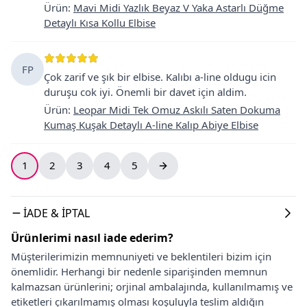
Ürün
:
Mavi Midi Yazlık Beyaz V Yaka Astarlı Düğme
Detaylı Kısa Kollu Elbise
FP
Çok zarif ve şık bir elbise. Kalıbı a-line oldugu icin
duruşu cok iyi. Önemli bir davet için aldim.
Ürün
:
Leopar Midi Tek Omuz Askılı Saten Dokuma
Kumaş Kuşak Detaylı A-line Kalıp Abiye Elbise
1
2
3
4
5
İADE & İPTAL
Ürünlerimi nasıl iade ederim?
Müşterilerimizin memnuniyeti ve beklentileri bizim için
önemlidir. Herhangi bir nedenle siparişinden memnun
kalmazsan ürünlerini; orjinal ambalajında, kullanılmamış ve
etiketleri çıkarılmamış olması koşuluyla teslim aldığın