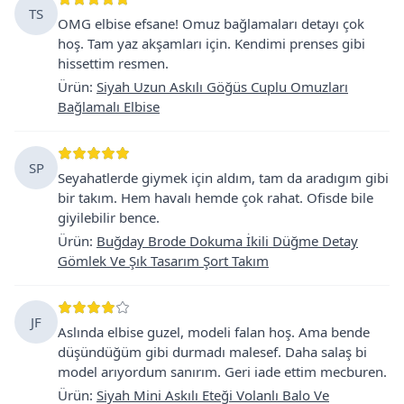
TS
OMG elbise efsane! Omuz bağlamaları detayı çok
hoş. Tam yaz akşamları için. Kendimi prenses gibi
hissettim resmen.
Ürün
:
Siyah Uzun Askılı Göğüs Cuplu Omuzları
Bağlamalı Elbise
SP
Seyahatlerde giymek için aldım, tam da aradıgım gibi
bir takım. Hem havalı hemde çok rahat. Ofisde bile
giyilebilir bence.
Ürün
:
Buğday Brode Dokuma İkili Düğme Detay
Gömlek Ve Şık Tasarım Şort Takım
JF
Aslında elbise guzel, modeli falan hoş. Ama bende
düşündüğüm gibi durmadı malesef. Daha salaş bi
model arıyordum sanırım. Geri iade ettim mecburen.
Ürün
:
Siyah Mini Askılı Eteği Volanlı Balo Ve