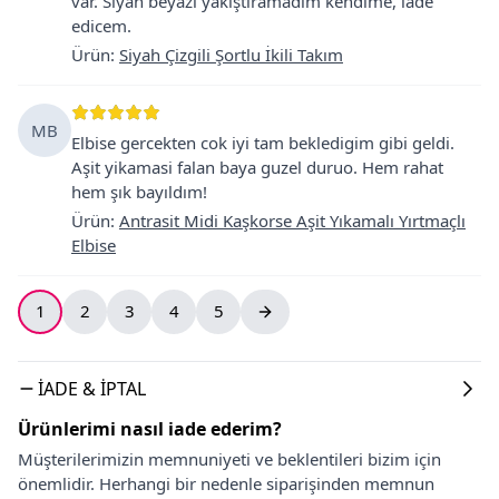
var. Siyah beyazı yakıştıramadım kendime, iade
edicem.
Ürün
:
Siyah Çizgili Şortlu İkili Takım
MB
Elbise gercekten cok iyi tam bekledigim gibi geldi.
Aşit yikamasi falan baya guzel duruo. Hem rahat
hem şık bayıldım!
Ürün
:
Antrasit Midi Kaşkorse Aşit Yıkamalı Yırtmaçlı
Elbise
1
2
3
4
5
İADE & İPTAL
Ürünlerimi nasıl iade ederim?
Müşterilerimizin memnuniyeti ve beklentileri bizim için
önemlidir. Herhangi bir nedenle siparişinden memnun