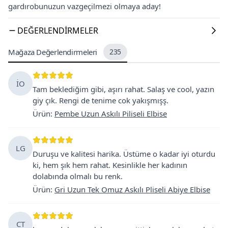
gardırobunuzun vazgeçilmezi olmaya aday!
DEĞERLENDIRMELER
Mağaza Değerlendirmeleri
235
İO
Tam beklediğim gibi, aşırı rahat. Salaş ve cool, yazın
giy çık. Rengi de tenime cok yakışmışş.
Ürün
:
Pembe Uzun Askılı Piliseli Elbise
LG
Duruşu ve kalitesi harika. Üstüme o kadar iyi oturdu
ki, hem şık hem rahat. Kesinlikle her kadının
dolabında olmalı bu renk.
Ürün
:
Gri Uzun Tek Omuz Askılı Pliseli Abiye Elbise
CT