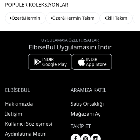
POPÜLER KOLEKSIYONLAR
Özer&Hermin
Özer&Hermin Takım
İkili Takım
UYGULAMAYA ÖZEL FIRSATLAR
ElbiseBul Uygulamasını İndir
İNDİR
İNDİR
Google Play
App Store
ELBISEBUL
ARAMIZA KATIL
Hakkımızda
Satış Ortaklığı
İletişim
Mağazanı Aç
Kullanıcı Sözleşmesi
TAKIP ET
Aydınlatma Metni