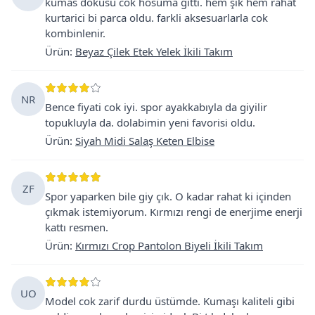
kumas dokusu cok hosuma gitti. hem şık hem rahat
kurtarici bi parca oldu. farkli aksesuarlarla cok
kombinlenir.
Ürün
:
Beyaz Çilek Etek Yelek İkili Takım
NR
Bence fiyati cok iyi. spor ayakkabıyla da giyilir
topukluyla da. dolabimin yeni favorisi oldu.
Ürün
:
Siyah Midi Salaş Keten Elbise
ZF
Spor yaparken bile giy çık. O kadar rahat ki içinden
çıkmak istemiyorum. Kırmızı rengi de enerjime enerji
kattı resmen.
Ürün
:
Kırmızı Crop Pantolon Biyeli İkili Takım
UO
Model cok zarif durdu üstümde. Kumaşı kaliteli gibi