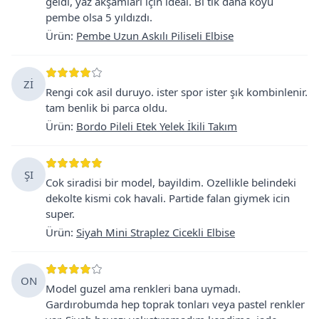
geldi, yaz akşamları için ideal. Bi tık daha koyu
pembe olsa 5 yıldızdı.
Ürün
:
Pembe Uzun Askılı Piliseli Elbise
Zİ
Rengi cok asil duruyo. ister spor ister şık kombinlenir.
tam benlik bi parca oldu.
Ürün
:
Bordo Pileli Etek Yelek İkili Takım
ŞI
Cok siradisi bir model, bayildim. Ozellikle belindeki
dekolte kismi cok havali. Partide falan giymek icin
super.
Ürün
:
Siyah Mini Straplez Cicekli Elbise
ON
Model guzel ama renkleri bana uymadı.
Gardırobumda hep toprak tonları veya pastel renkler