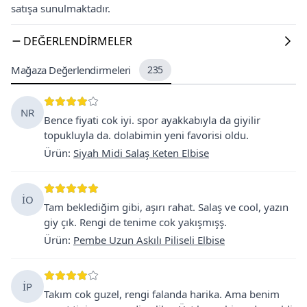
satışa sunulmaktadır.
DEĞERLENDIRMELER
Mağaza Değerlendirmeleri
235
NR
Bence fiyati cok iyi. spor ayakkabıyla da giyilir
topukluyla da. dolabimin yeni favorisi oldu.
Ürün
:
Siyah Midi Salaş Keten Elbise
İO
Tam beklediğim gibi, aşırı rahat. Salaş ve cool, yazın
giy çık. Rengi de tenime cok yakışmışş.
Ürün
:
Pembe Uzun Askılı Piliseli Elbise
İP
Takım cok guzel, rengi falanda harika. Ama benim