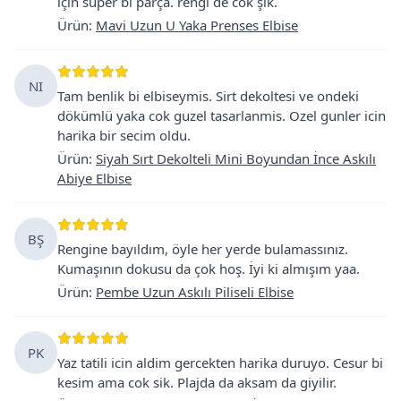
için super bi parça. rengi de cok şık.
Ürün
:
Mavi Uzun U Yaka Prenses Elbise
NI
Tam benlik bi elbiseymis. Sirt dekoltesi ve ondeki
dökümlü yaka cok guzel tasarlanmis. Ozel gunler icin
harika bir secim oldu.
Ürün
:
Siyah Sırt Dekolteli Mini Boyundan İnce Askılı
Abiye Elbise
BŞ
Rengine bayıldım, öyle her yerde bulamassınız.
Kumaşının dokusu da çok hoş. İyi ki almışım yaa.
Ürün
:
Pembe Uzun Askılı Piliseli Elbise
PK
Yaz tatili icin aldim gercekten harika duruyo. Cesur bi
kesim ama cok sik. Plajda da aksam da giyilir.