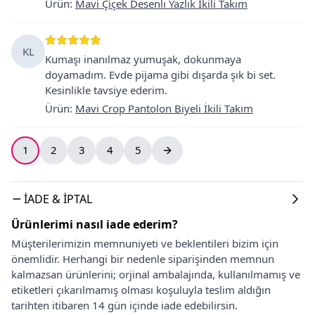
Ürün
:
Mavi Çiçek Desenlı Yazlık İkili Takım
KL
Kumaşı inanılmaz yumuşak, dokunmaya
doyamadım. Evde pijama gibi dışarda şık bi set.
Kesinlikle tavsiye ederim.
Ürün
:
Mavi Crop Pantolon Biyeli İkili Takım
1
2
3
4
5
İADE & İPTAL
Ürünlerimi nasıl iade ederim?
Müşterilerimizin memnuniyeti ve beklentileri bizim için
önemlidir. Herhangi bir nedenle siparişinden memnun
kalmazsan ürünlerini; orjinal ambalajında, kullanılmamış ve
etiketleri çıkarılmamış olması koşuluyla teslim aldığın
tarihten itibaren 14 gün içinde iade edebilirsin.