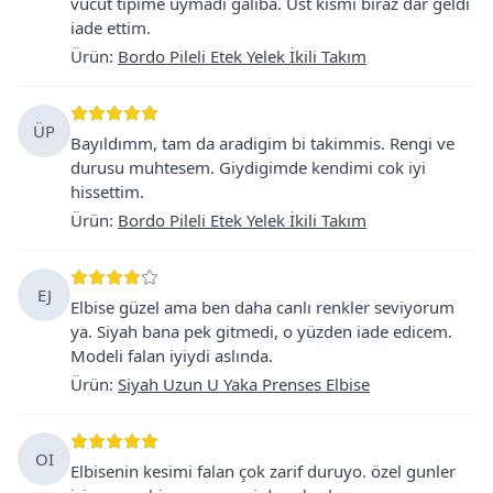
vucut tipime uymadi galiba. Üst kısmı biraz dar geldi
iade ettim.
Ürün
:
Bordo Pileli Etek Yelek İkili Takım
ÜP
Bayıldımm, tam da aradigim bi takimmis. Rengi ve
durusu muhtesem. Giydigimde kendimi cok iyi
hissettim.
Ürün
:
Bordo Pileli Etek Yelek İkili Takım
EJ
Elbise güzel ama ben daha canlı renkler seviyorum
ya. Siyah bana pek gitmedi, o yüzden iade edicem.
Modeli falan iyiydi aslında.
Ürün
:
Siyah Uzun U Yaka Prenses Elbise
OI
Elbisenin kesimi falan çok zarif duruyo. özel gunler