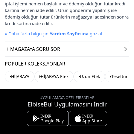
iptal işlemi hemen başlatılır ve ödemiş olduğun tutar kredi
kartına hemen iade edilir. Ürün gönderimi yapılmış ise
ödemiş olduğun tutar ürünlerin mağazaya iadesinden sonra
kredi kartına iade edilir.
»
Daha fazla bilgi için
Yardım Sayfasına
göz at
MAĞAZAYA SORU SOR
POPÜLER KOLEKSIYONLAR
HİJABAYA
HİJABAYA Etek
Uzun Etek
Tesettür Et
UYGULAMAYA ÖZEL FIRSATLAR
ElbiseBul Uygulamasını İndir
İNDİR
İNDİR
Google Play
App Store