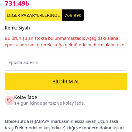
731,49₺
DİĞER PAZARYERLERİNDE
769,99₺
Renk
:
Siyah
Bu ürün şu an stokta bulunmamaktadır. Aşağıdaki alana
eposta adresini girerek stoğa geldiğinde bildiirm alabilirsin.
BILDIRIM AL
Kolay İade
14 gün içinde şartsız ve kolay iade.
ElbiseBul'da HİJABAYA markasının eşsiz Siyah Uzun Taşlı
Kraş Etek modelini keşfedin. Şıklığı ve modern dokunuşları