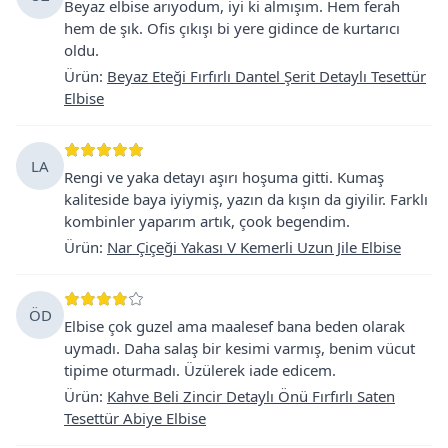
Beyaz elbise arıyodum, iyi ki almışım. Hem ferah
hem de şık. Ofis çıkışı bi yere gidince de kurtarıcı
oldu.
Ürün
:
Beyaz Eteği Fırfırlı Dantel Şerit Detaylı Tesettür
Elbise
LA
Rengi ve yaka detayı aşırı hoşuma gitti. Kumaş
kaliteside baya iyiymiş, yazın da kışın da giyilir. Farklı
kombinler yaparım artık, çook begendim.
Ürün
:
Nar Çiçeği Yakası V Kemerli Uzun Jile Elbise
ÖD
Elbise çok guzel ama maalesef bana beden olarak
uymadı. Daha salaş bir kesimi varmış, benim vücut
tipime oturmadı. Üzülerek iade edicem.
Ürün
:
Kahve Beli Zincir Detaylı Önü Fırfırlı Saten
Tesettür Abiye Elbise