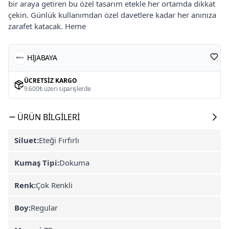
bir araya getiren bu özel tasarım etekle her ortamda dikkat
çekin. Günlük kullanımdan özel davetlere kadar her anınıza
zarafet katacak. Heme
HİJABAYA
ÜCRETSIZ KARGO
9.600₺ üzeri siparişlerde
ÜRÜN BILGILERI
Siluet:
Eteği Fırfırlı
Kumaş Tipi:
Dokuma
Renk:
Çok Renkli
Boy:
Regular