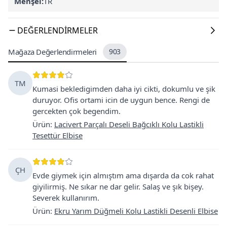
Menşei:
TR
DEĞERLENDIRMELER
Mağaza Değerlendirmeleri
903
TM
Kumasi bekledigimden daha iyi cikti, dokumlu ve şik
duruyor. Ofis ortami icin de uygun bence. Rengi de
gercekten çok begendim.
Ürün
:
Lacivert Parçalı Deseli Bağcıklı Kolu Lastikli
Tesettür Elbise
ÇH
Evde giymek için almıştım ama dışarda da cok rahat
giyilirmiş. Ne sıkar ne dar gelir. Salaş ve şık bişey.
Severek kullanırım.
Ürün
:
Ekru Yarım Düğmeli Kolu Lastikli Desenli Elbise