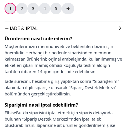
1
2
3
4
5
İADE & İPTAL
Ürünlerimi nasıl iade ederim?
Müşterilerimizin memnuniyeti ve beklentileri bizim için
önemlidir. Herhangi bir nedenle siparişinden memnun
kalmazsan ürünlerini; orjinal ambalajında, kullanılmamış ve
etiketleri çıkarılmamış olması koşuluyla teslim aldığın
tarihten itibaren 14 gün içinde iade edebilirsin.
İade sürecini, hesabına giriş yaptıktan sonra "Siparişlerim"
alanından ilgili siparişe ulaşarak "Sipariş Destek Merkezi"
bölümünden gerçekleştirebilirsin.
Siparişimi nasıl iptal edebilirim?
ElbiseBul'da siparişini iptal etmek için sipariş detayında
bulunan "Sipariş Destek Merkezi"'nden iptal talebi
oluşturabilirsin. Siparişine ait ürünler gönderilmemiş ise