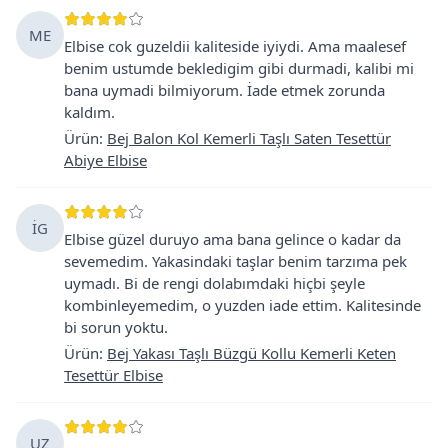
ME
Elbise cok guzeldii kaliteside iyiydi. Ama maalesef
benim ustumde bekledigim gibi durmadi, kalibi mi
bana uymadi bilmiyorum. İade etmek zorunda
kaldım.
Ürün
:
Bej Balon Kol Kemerli Taşlı Saten Tesettür
Abiye Elbise
İG
Elbise güzel duruyo ama bana gelince o kadar da
sevemedim. Yakasindaki taşlar benim tarzıma pek
uymadı. Bi de rengi dolabımdaki hiçbi şeyle
kombinleyemedim, o yuzden iade ettim. Kalitesinde
bi sorun yoktu.
Ürün
:
Bej Yakası Taşlı Büzgü Kollu Kemerli Keten
Tesettür Elbise
UZ