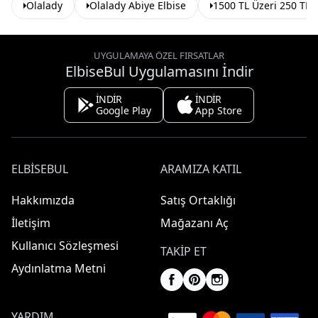
Olalady
Olalady Abiye Elbise
1500 TL Üzeri 250 TL 
UYGULAMAYA ÖZEL FIRSATLAR
ElbiseBul Uygulamasını İndir
İNDİR
İNDİR
Google Play
App Store
ELBISEBUL
ARAMIZA KATIL
Hakkımızda
Satış Ortaklığı
İletişim
Mağazanı Aç
Kullanıcı Sözleşmesi
TAKIP ET
Aydınlatma Metni
YARDIM