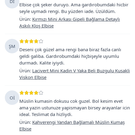
Dİ
Elbise çok şeker duruyo. Ama gardırobumdaki hicbir
seyle uymadı rengi. Bu yüzden iade. Üzüldüm.
Ürün
:
Kırmızı Mini Arkası Gipeli Bağlama Detaylı
Askılı Kloş Elbise
ŞM
Deseni çok güzel ama rengi bana biraz fazla canlı
geldi galiba. Gardırobumdaki hiçbişeyle uyumlu
durmadı. Kalite iyiydi.
Ürün
:
Lacivert Mini Kadin V Yaka Beli Buzgulu Kusakli
Viskon Elbise
Oİ
Müslin kumasin dokusu cok guzel. Bol kesim evet
ama yazin ustunuze yapismayan birsey arayanlar icin
ideal. Teslimat da hizliydi.
Ürün
:
Kahverengi Yandan Bağlamalı Müslin Kumaş
Elbise