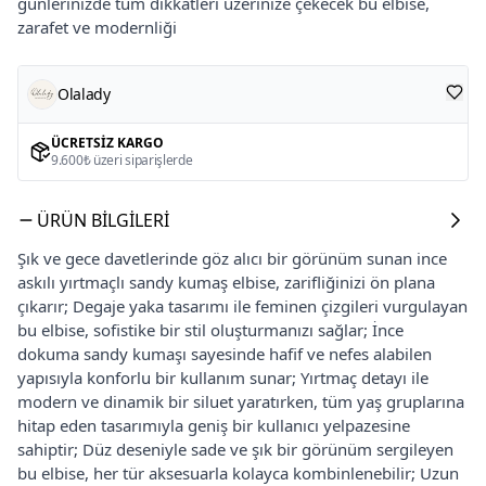
günlerinizde tüm dikkatleri üzerinize çekecek bu elbise,
zarafet ve modernliği
Olalady
ÜCRETSIZ KARGO
9.600₺ üzeri siparişlerde
ÜRÜN BILGILERI
Şık ve gece davetlerinde göz alıcı bir görünüm sunan ince
askılı yırtmaçlı sandy kumaş elbise, zarifliğinizi ön plana
çıkarır; Degaje yaka tasarımı ile feminen çizgileri vurgulayan
bu elbise, sofistike bir stil oluşturmanızı sağlar; İnce
dokuma sandy kumaşı sayesinde hafif ve nefes alabilen
yapısıyla konforlu bir kullanım sunar; Yırtmaç detayı ile
modern ve dinamik bir siluet yaratırken, tüm yaş gruplarına
hitap eden tasarımıyla geniş bir kullanıcı yelpazesine
sahiptir; Düz deseniyle sade ve şık bir görünüm sergileyen
bu elbise, her tür aksesuarla kolayca kombinlenebilir; Uzun