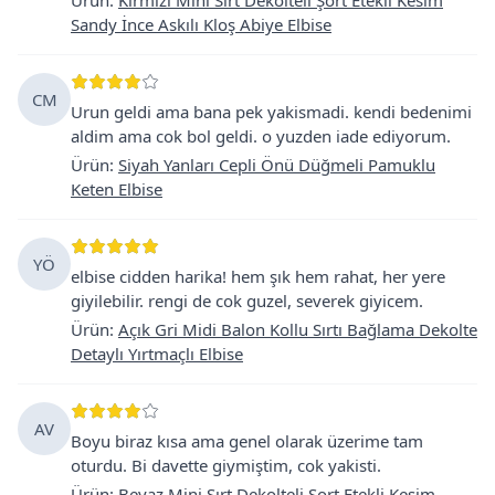
Sandy İnce Askılı Kloş Abiye Elbise
CM
Urun geldi ama bana pek yakismadi. kendi bedenimi
aldim ama cok bol geldi. o yuzden iade ediyorum.
Ürün
:
Siyah Yanları Cepli Önü Düğmeli Pamuklu
Keten Elbise
YÖ
elbise cidden harika! hem şık hem rahat, her yere
giyilebilir. rengi de cok guzel, severek giyicem.
Ürün
:
Açık Gri Midi Balon Kollu Sırtı Bağlama Dekolte
Detaylı Yırtmaçlı Elbise
AV
Boyu biraz kısa ama genel olarak üzerime tam
oturdu. Bi davette giymiştim, cok yakisti.
Ürün
:
Beyaz Mini Sırt Dekolteli Şort Etekli Kesim