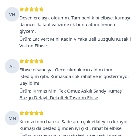
VH
Desenlere aşık oldumm. Tam benlik bi elbise, kumaşı
da incecik. tatil valizime ilk bunu attım hemen
giycem.
Ürün
:
Lacivert Mini Kadin V Yaka Beli Buzgulu Kusakli
Viskon Elbise
AL
Elbise efsane ya. Gece cikmak icin aldim tam
istedigim gibi. Kumasida cok rahat ve ic gostermiyo.
Bayildim!
Ürün
:
Kırmızı Mini Tek Omuz Askılı Sandy Kumaş
Büzgü Detaylı Dekolteli Tasarım Ebise
MN
Kırmızı tonu harika. Sade ama çok etkileyici duruyor.
Kumaşı da beklediğimden iyi çıktı, rahat bi elbise.
Ürün
:
Kırmızı Mini Sırt Dekolteli Şort Etekli Kesim