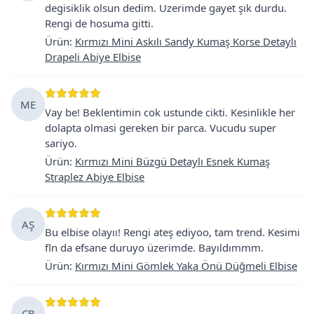
degisiklik olsun dedim. Uzerimde gayet şık durdu.
Rengi de hosuma gitti.
Ürün
:
Kırmızı Mini Askılı Sandy Kumaş Korse Detaylı
Drapeli Abiye Elbise
ME
Vay be! Beklentimin cok ustunde cikti. Kesinlikle her
dolapta olmasi gereken bir parca. Vucudu super
sariyo.
Ürün
:
Kırmızı Mini Büzgü Detaylı Esnek Kumaş
Straplez Abiye Elbise
AŞ
Bu elbise olayıı! Rengi ateş ediyoo, tam trend. Kesimi
fln da efsane duruyo üzerimde. Bayıldımmm.
Ürün
:
Kırmızı Mini Gömlek Yaka Önü Düğmeli Elbise
ÇB