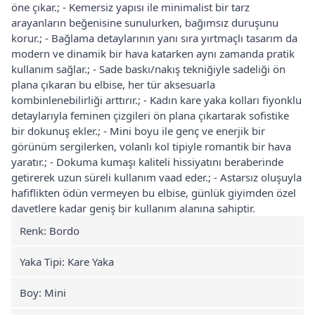
öne çıkar.; - Kemersiz yapısı ile minimalist bir tarz
arayanların beğenisine sunulurken, bağımsız duruşunu
korur.; - Bağlama detaylarının yanı sıra yırtmaçlı tasarım da
modern ve dinamik bir hava katarken aynı zamanda pratik
kullanım sağlar.; - Sade baskı/nakış tekniğiyle sadeliği ön
plana çıkaran bu elbise, her tür aksesuarla
kombinlenebilirliği arttırır.; - Kadın kare yaka kolları fiyonklu
detaylarıyla feminen çizgileri ön plana çıkartarak sofistike
bir dokunuş ekler.; - Mini boyu ile genç ve enerjik bir
görünüm sergilerken, volanlı kol tipiyle romantik bir hava
yaratır.; - Dokuma kumaşı kaliteli hissiyatını beraberinde
getirerek uzun süreli kullanım vaad eder.; - Astarsız oluşuyla
hafiflikten ödün vermeyen bu elbise, günlük giyimden özel
davetlere kadar geniş bir kullanım alanına sahiptir.
Renk: Bordo
Yaka Tipi: Kare Yaka
Boy: Mini