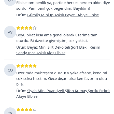
Elbise tam benlik ya, partide herkes nerden aldın diye
sordu. Parıl parıl çok begendim. Bayıldım!
Ürün
:
Gümüş Mini İp Askılı Payetli Abiye Elbise
AV
Boyu biraz kısa ama genel olarak üzerime tam
oturdu. Bi davette giymiştim, cok yakisti.
Ürün
:
Beyaz Mini Sırt Dekolteli Şort Etekli Kesim
Sandy İnce Askılı Kloş Elbise
ÇÖ
Üzerimde muhteşem durdu! V yaka efsane, kendimi
cok seksi hisetim. Gece dışarı cıkarken favorim oldu
bile.
Ürün
:
Siyah Mini Puantiyeli Şifon Kumaş Şortlu Fırfırlı
Abiye Elbise
İP