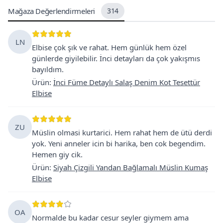
Mağaza Değerlendirmeleri
314
LN
Elbise çok şık ve rahat. Hem günlük hem özel
günlerde giyilebilir. İnci detayları da çok yakışmıs
bayıldım.
Ürün
:
İnci Füme Detaylı Salaş Denim Kot Tesettür
Elbise
ZU
Müslin olmasi kurtarici. Hem rahat hem de ütü derdi
yok. Yeni anneler icin bi harika, ben cok begendim.
Hemen giy cik.
Ürün
:
Siyah Çizgili Yandan Bağlamalı Müslin Kumaş
Elbise
OA
Normalde bu kadar cesur seyler giymem ama