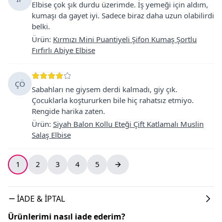
Elbise çok şık durdu üzerimde. İş yemeği için aldım,
kumaşı da gayet iyi. Sadece biraz daha uzun olabilirdi
belki.
Ürün
:
Kırmızı Mini Puantiyeli Şifon Kumaş Şortlu
Fırfırlı Abiye Elbise
ÇÖ
Sabahları ne giysem derdi kalmadı, giy çık.
Çocuklarla koştururken bile hiç rahatsız etmiyo.
Rengide harika zaten.
Ürün
:
Siyah Balon Kollu Eteği Çift Katlamalı Muslin
Salaş Elbise
1
2
3
4
5
İADE & İPTAL
Ürünlerimi nasıl iade ederim?