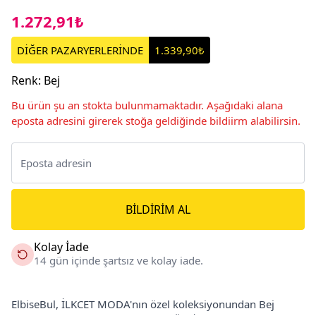
1.272,91₺
DİĞER PAZARYERLERİNDE
1.339,90₺
Renk
:
Bej
Bu ürün şu an stokta bulunmamaktadır. Aşağıdaki alana
eposta adresini girerek stoğa geldiğinde bildiirm alabilirsin.
BILDIRIM AL
Kolay İade
14 gün içinde şartsız ve kolay iade.
ElbiseBul, İLKCET MODA'nın özel koleksiyonundan Bej