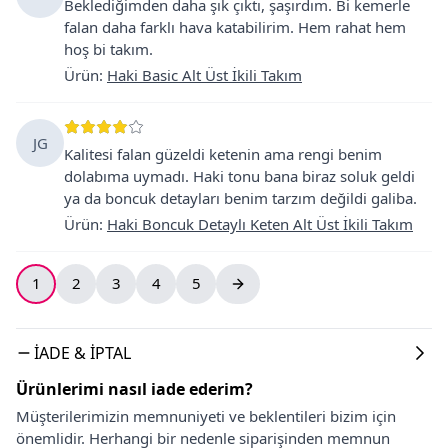
Beklediğimden daha şık çıktı, şaşırdım. Bi kemerle
falan daha farklı hava katabilirim. Hem rahat hem
hoş bi takım.
Ürün
:
Haki Basic Alt Üst İkili Takım
JG
Kalitesi falan güzeldi ketenin ama rengi benim
dolabıma uymadı. Haki tonu bana biraz soluk geldi
ya da boncuk detayları benim tarzım değildi galiba.
Ürün
:
Haki Boncuk Detaylı Keten Alt Üst İkili Takım
1
2
3
4
5
İADE & İPTAL
Ürünlerimi nasıl iade ederim?
Müşterilerimizin memnuniyeti ve beklentileri bizim için
önemlidir. Herhangi bir nedenle siparişinden memnun