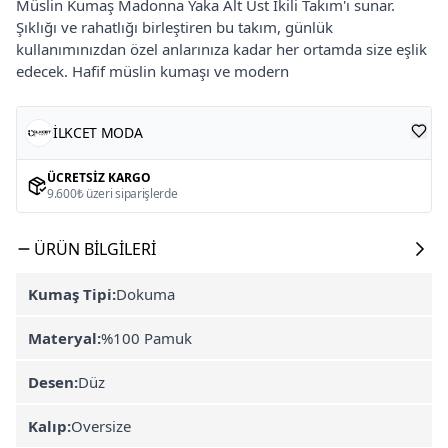
Müslin Kumaş Madonna Yaka Alt Üst İkili Takım'ı sunar.
Şıklığı ve rahatlığı birleştiren bu takım, günlük
kullanımınızdan özel anlarınıza kadar her ortamda size eşlik
edecek. Hafif müslin kumaşı ve modern
İLKCET MODA
ÜCRETSIZ KARGO
9.600₺ üzeri siparişlerde
ÜRÜN BILGILERI
Kumaş Tipi:
Dokuma
Materyal:
%100 Pamuk
Desen:
Düz
Kalıp:
Oversize