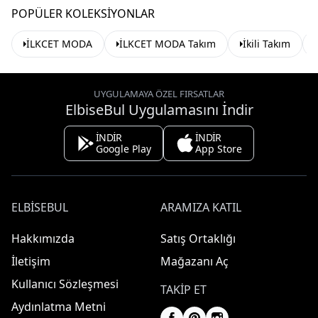
POPÜLER KOLEKSIYONLAR
İLKCET MODA
İLKCET MODA Takım
İkili Takım
UYGULAMAYA ÖZEL FIRSATLAR
ElbiseBul Uygulamasını İndir
İNDİR
İNDİR
Google Play
App Store
ELBISEBUL
ARAMIZA KATIL
Hakkımızda
Satış Ortaklığı
İletişim
Mağazanı Aç
Kullanıcı Sözleşmesi
TAKIP ET
Aydınlatma Metni