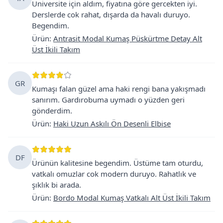
Üniversite için aldım, fiyatına göre gercekten iyi.
Derslerde cok rahat, dışarda da havalı duruyo.
Begendim.
Ürün
:
Antrasit Modal Kumaş Püskürtme Detay Alt
Üst İkili Takım
GR
Kumaşı falan güzel ama haki rengi bana yakışmadı
sanırım. Gardırobuma uymadı o yüzden geri
gönderdim.
Ürün
:
Haki Uzun Askılı Ön Desenli Elbise
DF
Ürünün kalitesine begendim. Üstüme tam oturdu,
vatkalı omuzlar cok modern duruyo. Rahatlık ve
şıklık bi arada.
Ürün
:
Bordo Modal Kumaş Vatkalı Alt Üst İkili Takım