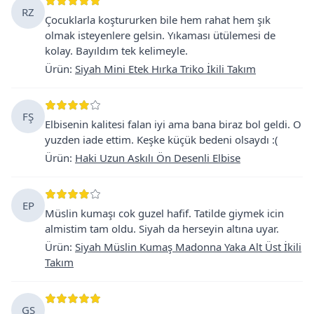
RZ
Çocuklarla koştururken bile hem rahat hem şık
olmak isteyenlere gelsin. Yıkaması ütülemesi de
kolay. Bayıldım tek kelimeyle.
Ürün
:
Siyah Mini Etek Hırka Triko İkili Takım
FŞ
Elbisenin kalitesi falan iyi ama bana biraz bol geldi. O
yuzden iade ettim. Keşke küçük bedeni olsaydı :(
Ürün
:
Haki Uzun Askılı Ön Desenli Elbise
EP
Müslin kumaşı cok guzel hafif. Tatilde giymek icin
almistim tam oldu. Siyah da herseyin altına uyar.
Ürün
:
Siyah Müslin Kumaş Madonna Yaka Alt Üst İkili
Takım
GS