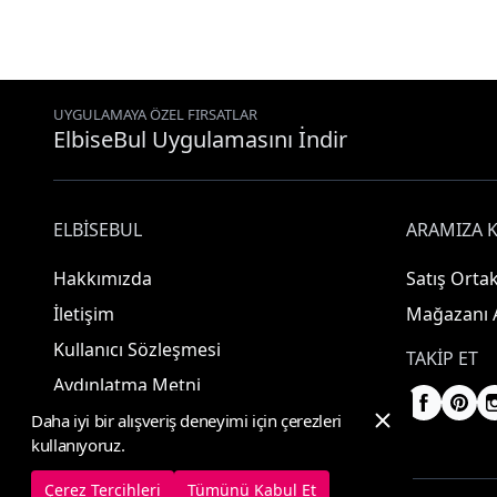
UYGULAMAYA ÖZEL FIRSATLAR
ElbiseBul Uygulamasını İndir
ELBISEBUL
ARAMIZA K
Hakkımızda
Satış Ortak
İletişim
Mağazanı 
Kullanıcı Sözleşmesi
TAKIP ET
Aydınlatma Metni
Daha iyi bir alışveriş deneyimi için çerezleri
kullanıyoruz.
Çerez Tercihleri
Tümünü Kabul Et