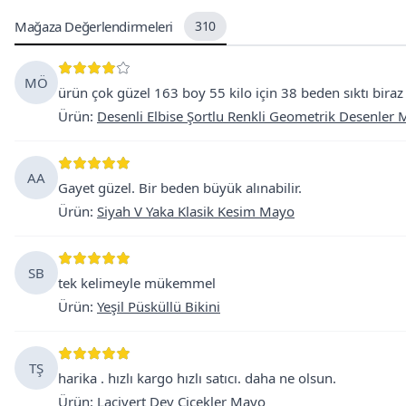
Mağaza Değerlendirmeleri
310
MÖ
ürün çok güzel 163 boy 55 kilo için 38 beden sıktı bira
Ürün
:
Desenli Elbise Şortlu Renkli Geometrik Desenler
AA
Gayet güzel. Bir beden büyük alınabilir.
Ürün
:
Siyah V Yaka Klasik Kesim Mayo
SB
tek kelimeyle mükemmel
Ürün
:
Yeşil Püsküllü Bikini
TŞ
harika . hızlı kargo hızlı satıcı. daha ne olsun.
Ürün
:
Lacivert Dev Çiçekler Mayo