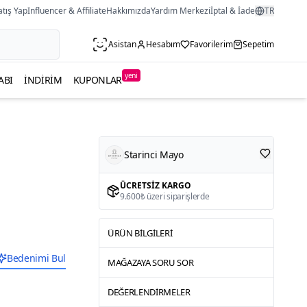
atış Yap
Influencer & Affiliate
Hakkımızda
Yardım Merkezi
İptal & İade
TR
Asistan
Hesabım
Favorilerim
Sepetim
yeni
ABI
İNDIRIM
KUPONLAR
Starinci Mayo
ÜCRETSIZ KARGO
9.600₺ üzeri siparişlerde
ÜRÜN BILGILERI
Bedenimi Bul
MAĞAZAYA SORU SOR
DEĞERLENDIRMELER