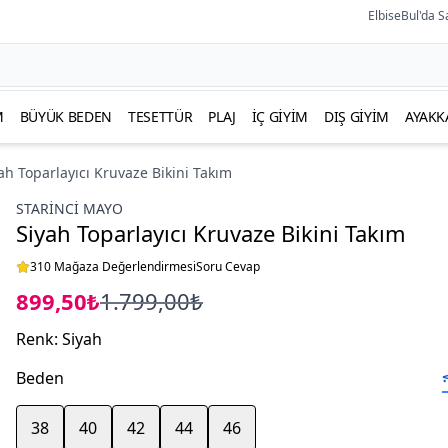
ElbiseBul'da S
M
BÜYÜK BEDEN
TESETTÜR
PLAJ
İÇ GIYIM
DIŞ GIYIM
AYAKK
ah Toparlayıcı Kruvaze Bikini Takım
STARINCI MAYO
Siyah Toparlayıcı Kruvaze Bikini Takım
310 Mağaza Değerlendirmesi
Soru Cevap
899,50₺
1.799,00₺
Renk
:
Siyah
Beden
38
40
42
44
46