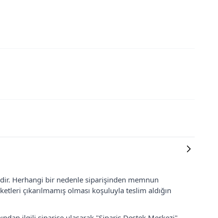
lidir. Herhangi bir nedenle siparişinden memnun
ketleri çıkarılmamış olması koşuluyla teslim aldığın
ından ilgili siparişe ulaşarak "Sipariş Destek Merkezi"