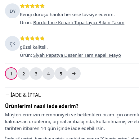
DY
Rengi duruşu harika herkese tavsiye ederim.
Ürün
:
Bordo İnce Kenarlı Toparlayıcı Bikini Takım
ÇK
güzel kaliteli.
Ürün
:
Siyah Papatya Desenler Tam Kapalı Mayo
1
2
3
4
5
İADE & İPTAL
Ürünlerimi nasıl iade ederim?
Müşterilerimizin memnuniyeti ve beklentileri bizim için önem
kalmazsan ürünlerini; orjinal ambalajında, kullanılmamış ve eti
tarihten itibaren 14 gün içinde iade edebilirsin.
İade sürecini, hesabına giriş yaptıktan sonra "Siparişlerim" alan