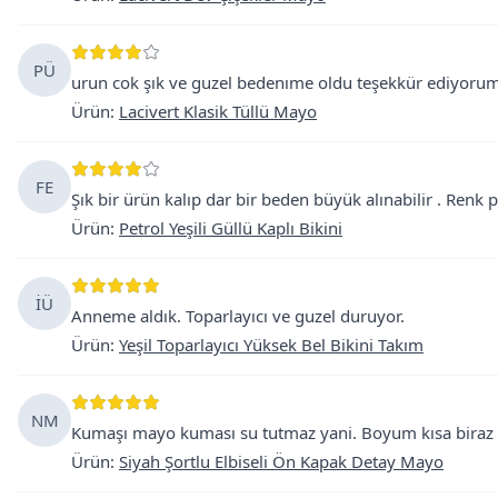
PÜ
urun cok şık ve guzel bedenıme oldu teşekkür ediyorum
Ürün
:
Lacivert Klasik Tüllü Mayo
FE
Şık bir ürün kalıp dar bir beden büyük alınabilir . Renk p
Ürün
:
Petrol Yeşili Güllü Kaplı Bikini
İÜ
Anneme aldık. Toparlayıcı ve guzel duruyor.
Ürün
:
Yeşil Toparlayıcı Yüksek Bel Bikini Takım
NM
Kumaşı mayo kuması su tutmaz yani. Boyum kısa biraz 
Ürün
:
Siyah Şortlu Elbiseli Ön Kapak Detay Mayo