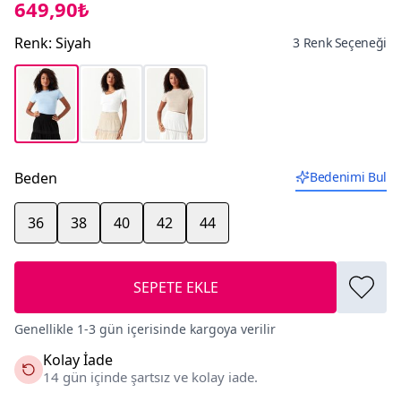
649,90₺
Renk
:
Siyah
3 Renk Seçeneği
Beden
Bedenimi Bul
36
38
40
42
44
SEPETE EKLE
Genellikle 1-3 gün içerisinde kargoya verilir
Kolay İade
14 gün içinde şartsız ve kolay iade.