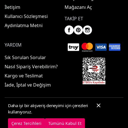
İletişim
Mağazanı Aç
Kullanıcı Sözleşmesi
TAKIP ET
Aydınlatma Metni
YARDIM
Sık Sorulan Sorular
Nasıl Sipariş Verebilirim?
Kargo ve Teslimat
İade, İptal ve Değişim
Daha iyi bir alışveriş deneyimi için çerezleri
© 2025 ElbiseBul -
Her Hakkı Saklıdır
kullanıyoruz.
Çerez Tercihleri
Çerez Politikası
Çerez Tercihleri
Tümünü Kabul Et