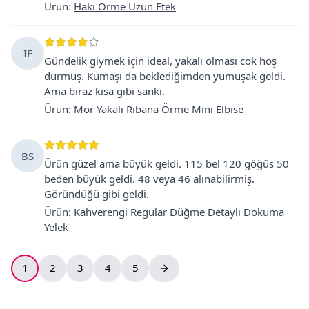
Ürün
:
Haki Örme Uzun Etek
IF
Gündelik giymek için ideal, yakalı olması cok hoş
durmuş. Kumaşı da beklediğimden yumuşak geldi.
Ama biraz kısa gibi sanki.
Ürün
:
Mor Yakalı Ribana Örme Mini Elbise
BS
Ürün güzel ama büyük geldi. 115 bel 120 göğüs 50
beden büyük geldi. 48 veya 46 alınabilirmiş.
Göründüğü gibi geldi.
Ürün
:
Kahverengi Regular Düğme Detaylı Dokuma
Yelek
1
2
3
4
5