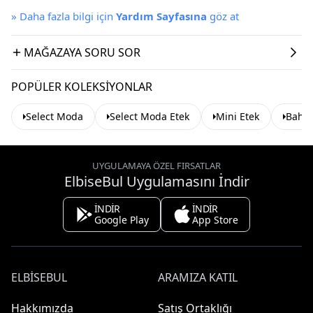
»
Daha fazla bilgi için
Yardım Sayfasına
göz at
MAĞAZAYA SORU SOR
POPÜLER KOLEKSIYONLAR
Select Moda
Select Moda Etek
Mini Etek
Bahar
UYGULAMAYA ÖZEL FIRSATLAR
ElbiseBul Uygulamasını İndir
İNDİR
İNDİR
Google Play
App Store
ELBISEBUL
ARAMIZA KATIL
Hakkımızda
Satış Ortaklığı