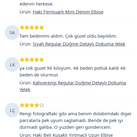
ederim herkese.
Ürün
:
Haki Fermuarlı Mini Denim Elbise
SA
Tam bedenimi aldım. Çok güzel oldu bayıldım.
Ürün
:
Siyah Regular Düğme Detaylı Dokuma Yelek
LK
ya cok guzel 96 kiloyum. 48 beden potluk kaldi 46
beden de olurmus
Ürün
:
Kahverengi Regular Düğme Detaylı Dokuma
Yelek
LÇ
Rengi fotograftaki gibi ama benim dolabimdaki diger
parcalarla pek uyum saglamadi. Bende de pek iyi
durmadi galiba. O yuzden geri gondericem.
Ürün
:
Haki Beli Kuşaklı Yırtmaçlı Uzun Elbise