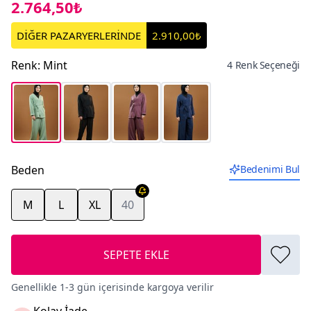
2.764,50₺
DİĞER PAZARYERLERİNDE
2.910,00₺
Renk
:
Mint
4 Renk Seçeneği
Beden
Bedenimi Bul
M
L
XL
40
SEPETE EKLE
Genellikle 1-3 gün içerisinde kargoya verilir
Kolay İade