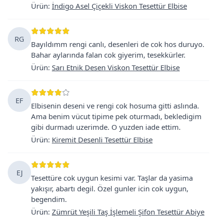
Ürün
:
İndigo Asel Çiçekli Viskon Tesettür Elbise
RG
Bayıldımm rengi canlı, desenleri de cok hos duruyo.
Bahar aylarında falan cok giyerim, tesekkürler.
Ürün
:
Sarı Etnik Desen Viskon Tesettür Elbise
EF
Elbisenin deseni ve rengi cok hosuma gitti aslında.
Ama benim vücut tipime pek oturmadı, bekledigim
gibi durmadı uzerimde. O yuzden iade ettim.
Ürün
:
Kiremit Desenli Tesettür Elbise
EJ
Tesettüre cok uygun kesimi var. Taşlar da yasima
yakışır, abartı degil. Özel gunler icin cok uygun,
begendim.
Ürün
:
Zümrüt Yeşili Taş İşlemeli Şifon Tesettür Abiye