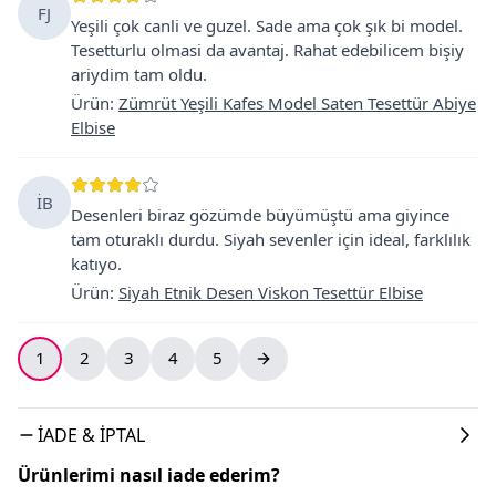
FJ
Yeşili çok canli ve guzel. Sade ama çok şık bi model.
Tesetturlu olmasi da avantaj. Rahat edebilicem bişiy
ariydim tam oldu.
Ürün
:
Zümrüt Yeşili Kafes Model Saten Tesettür Abiye
Elbise
İB
Desenleri biraz gözümde büyümüştü ama giyince
tam oturaklı durdu. Siyah sevenler için ideal, farklılık
katıyo.
Ürün
:
Siyah Etnik Desen Viskon Tesettür Elbise
1
2
3
4
5
İADE & İPTAL
Ürünlerimi nasıl iade ederim?