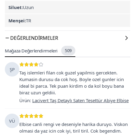
Siluet:
Uzun
Menşei:
TR
DEĞERLENDIRMELER
Mağaza Değerlendirmeleri
509
ŞP
Taş islemleri filan cok guzel yapilmis gercekten.
Kumasin durusu da cok hoş. Boyle ozel gunler icin
ideal bi parca. Tek puan kirdim o da kol boyu bana
biraz uzun geldiii.
Ürün
:
Lacivert Taş Detaylı Saten Tesettür Abiye Elbise
VÜ
Elbise canli rengi ve deseniyle harika duruyo. Viskon
olmasi da yaz icin cok iyi, tiril tiril. Cok begendim.