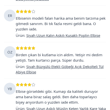
ER
Elbisenin modeli falan harika ama benim tarzıma pek
gitmedi sanırım. Bi tık fazla resmi geldi bana. O
yuzden iade.
Ürün
:
Siyah Uzun Kalın Askılı Kuşaklı Poplin Elbise
ÖZ
Birden çıkan bi kutlama icin aldim. Yetişir mi dedim
yetişti. Tam kurtarıcı parça. Süper durdu.
Ürün
:
Siyah Büzgülü Etekli Göbeği Açık Dekolteli Tül
Abiye Elbise
YB
Elbise görseldeki gibi. Kumaşı da kaliteli duruyor
ama bana biraz salaş geldi. Ben daha toparlayıcı
bişey arıyordum o yuzden iade ettim.
Ürün
:
Siyah Uzun Askılı Müslin Keten Yazlık Kare Yaka