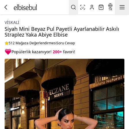
TR
VİSKALİ
Siyah Mini Beyaz Pul Payetli Ayarlanabilir Askılı
Straplez Yaka Abiye Elbise
512 Mağaza Değerlendirmesi
Soru Cevap
Popülerlik kazanıyor!
200+
favori!