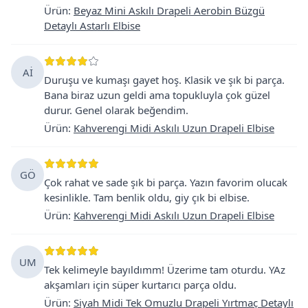
Ürün
:
Beyaz Mini Askılı Drapeli Aerobin Büzgü
Detaylı Astarlı Elbise
Aİ
Duruşu ve kumaşı gayet hoş. Klasik ve şık bi parça.
Bana biraz uzun geldi ama topukluyla çok güzel
durur. Genel olarak beğendim.
Ürün
:
Kahverengi Midi Askılı Uzun Drapeli Elbise
GÖ
Çok rahat ve sade şık bi parça. Yazın favorim olucak
kesinlikle. Tam benlik oldu, giy çık bi elbise.
Ürün
:
Kahverengi Midi Askılı Uzun Drapeli Elbise
UM
Tek kelimeyle bayıldımm! Üzerime tam oturdu. YAz
akşamları için süper kurtarıcı parça oldu.
Ürün
:
Siyah Midi Tek Omuzlu Drapeli Yırtmaç Detaylı