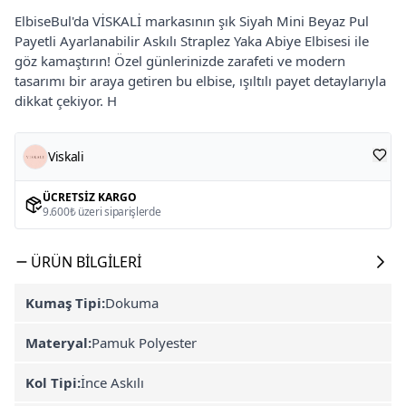
ElbiseBul'da VİSKALİ markasının şık Siyah Mini Beyaz Pul
Payetli Ayarlanabilir Askılı Straplez Yaka Abiye Elbisesi ile
göz kamaştırın! Özel günlerinizde zarafeti ve modern
tasarımı bir araya getiren bu elbise, ışıltılı payet detaylarıyla
dikkat çekiyor. H
Viskali
ÜCRETSIZ KARGO
9.600₺ üzeri siparişlerde
ÜRÜN BILGILERI
Kumaş Tipi:
Dokuma
Materyal:
Pamuk Polyester
Kol Tipi:
İnce Askılı