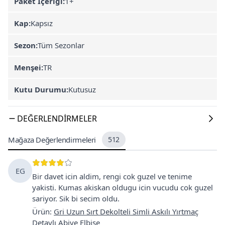
Paket İçeriği:
1+
Kap:
Kapsız
Sezon:
Tüm Sezonlar
Menşei:
TR
Kutu Durumu:
Kutusuz
DEĞERLENDIRMELER
Mağaza Değerlendirmeleri
512
EG
Bir davet icin aldim, rengi cok guzel ve tenime
yakisti. Kumas akiskan oldugu icin vucudu cok guzel
sariyor. Sik bi secim oldu.
Ürün
:
Gri Uzun Sırt Dekolteli Simli Askılı Yırtmaç
Detaylı Abiye Elbise