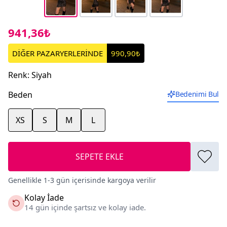
941,36₺
DİĞER PAZARYERLERİNDE
990,90₺
Renk
:
Siyah
Beden
Bedenimi Bul
XS
S
M
L
SEPETE EKLE
Genellikle 1-3 gün içerisinde kargoya verilir
Kolay İade
14 gün içinde şartsız ve kolay iade.