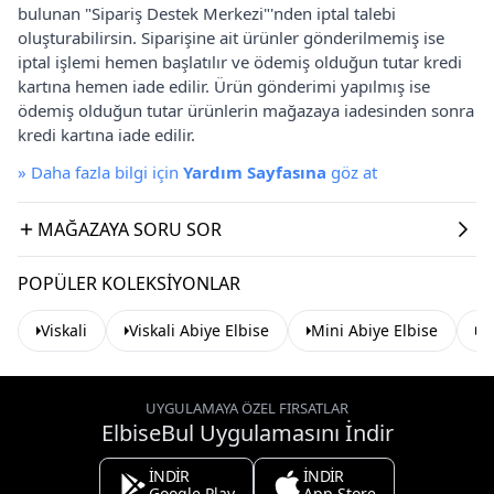
bulunan "Sipariş Destek Merkezi"'nden iptal talebi
oluşturabilirsin. Siparişine ait ürünler gönderilmemiş ise
iptal işlemi hemen başlatılır ve ödemiş olduğun tutar kredi
kartına hemen iade edilir. Ürün gönderimi yapılmış ise
ödemiş olduğun tutar ürünlerin mağazaya iadesinden sonra
kredi kartına iade edilir.
»
Daha fazla bilgi için
Yardım Sayfasına
göz at
MAĞAZAYA SORU SOR
POPÜLER KOLEKSIYONLAR
Viskali
Viskali Abiye Elbise
Mini Abiye Elbise
As
UYGULAMAYA ÖZEL FIRSATLAR
ElbiseBul Uygulamasını İndir
İNDİR
İNDİR
Google Play
App Store