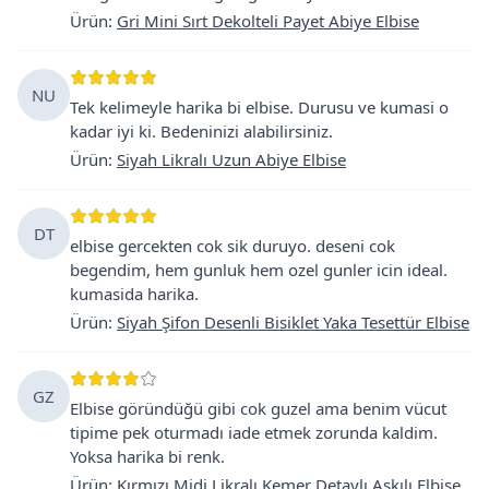
Ürün
:
Gri Mini Sırt Dekolteli Payet Abiye Elbise
NU
Tek kelimeyle harika bi elbise. Durusu ve kumasi o
kadar iyi ki. Bedeninizi alabilirsiniz.
Ürün
:
Siyah Likralı Uzun Abiye Elbise
DT
elbise gercekten cok sik duruyo. deseni cok
begendim, hem gunluk hem ozel gunler icin ideal.
kumasida harika.
Ürün
:
Siyah Şifon Desenli Bisiklet Yaka Tesettür Elbise
GZ
Elbise göründüğü gibi cok guzel ama benim vücut
tipime pek oturmadı iade etmek zorunda kaldim.
Yoksa harika bi renk.
Ürün
:
Kırmızı Midi Likralı Kemer Detaylı Askılı Elbise