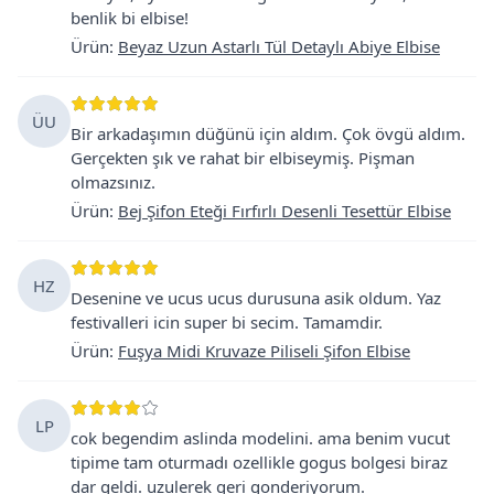
benlik bi elbise!
Ürün
:
Beyaz Uzun Astarlı Tül Detaylı Abiye Elbise
ÜU
Bir arkadaşımın düğünü için aldım. Çok övgü aldım.
Gerçekten şık ve rahat bir elbiseymiş. Pişman
olmazsınız.
Ürün
:
Bej Şifon Eteği Fırfırlı Desenli Tesettür Elbise
HZ
Desenine ve ucus ucus durusuna asik oldum. Yaz
festivalleri icin super bi secim. Tamamdir.
Ürün
:
Fuşya Midi Kruvaze Piliseli Şifon Elbise
LP
cok begendim aslinda modelini. ama benim vucut
tipime tam oturmadı ozellikle gogus bolgesi biraz
dar geldi. uzulerek geri gonderiyorum.