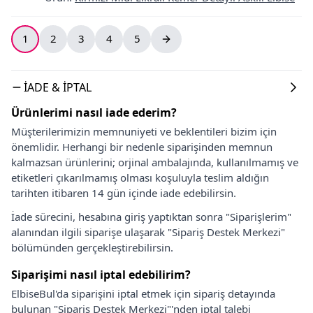
1
2
3
4
5
İADE & İPTAL
Ürünlerimi nasıl iade ederim?
Müşterilerimizin memnuniyeti ve beklentileri bizim için
önemlidir. Herhangi bir nedenle siparişinden memnun
kalmazsan ürünlerini; orjinal ambalajında, kullanılmamış ve
etiketleri çıkarılmamış olması koşuluyla teslim aldığın
tarihten itibaren 14 gün içinde iade edebilirsin.
İade sürecini, hesabına giriş yaptıktan sonra "Siparişlerim"
alanından ilgili siparişe ulaşarak "Sipariş Destek Merkezi"
bölümünden gerçekleştirebilirsin.
Siparişimi nasıl iptal edebilirim?
ElbiseBul'da siparişini iptal etmek için sipariş detayında
bulunan "Sipariş Destek Merkezi"'nden iptal talebi