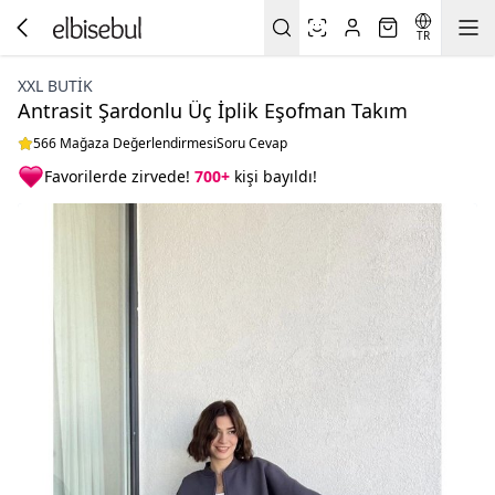
TR
XXL BUTİK
Antrasit Şardonlu Üç İplik Eşofman Takım
566 Mağaza Değerlendirmesi
Soru Cevap
Favorilerde zirvede!
700+
kişi bayıldı!