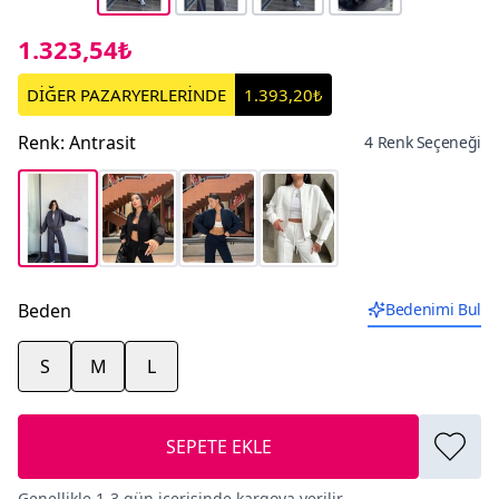
1.323,54₺
DİĞER PAZARYERLERİNDE
1.393,20₺
Renk
:
Antrasit
4 Renk Seçeneği
Beden
Bedenimi Bul
S
M
L
SEPETE EKLE
Genellikle 1-3 gün içerisinde kargoya verilir