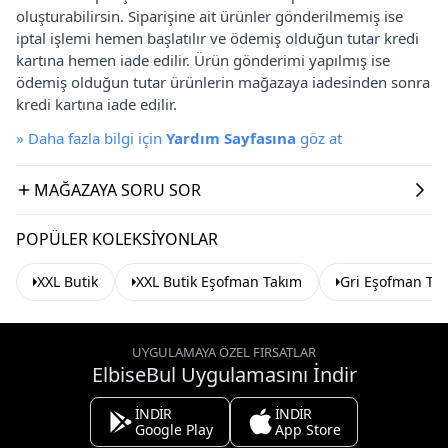
oluşturabilirsin. Siparişine ait ürünler gönderilmemiş ise
iptal işlemi hemen başlatılır ve ödemiş olduğun tutar kredi
kartına hemen iade edilir. Ürün gönderimi yapılmış ise
ödemiş olduğun tutar ürünlerin mağazaya iadesinden sonra
kredi kartına iade edilir.
»
Daha fazla bilgi için
Yardım Sayfasına
göz at
MAĞAZAYA SORU SOR
POPÜLER KOLEKSIYONLAR
XXL Butik
XXL Butik Eşofman Takım
Gri Eşofman Ta
UYGULAMAYA ÖZEL FIRSATLAR
ElbiseBul Uygulamasını İndir
İNDİR
İNDİR
Google Play
App Store