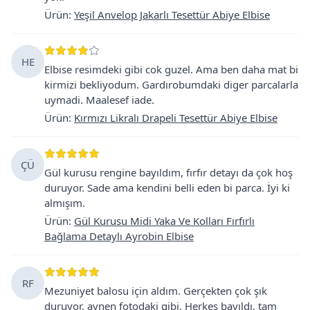
Ürün
:
Yeşil Anvelop Jakarlı Tesettür Abiye Elbise
HE
Elbise resimdeki gibi cok guzel. Ama ben daha mat bi
kirmizi bekliyodum. Gardırobumdaki diger parcalarla
uymadi. Maalesef iade.
Ürün
:
Kırmızı Likralı Drapeli Tesettür Abiye Elbise
ÇÜ
Gül kurusu rengine bayıldım, fırfır detayı da çok hoş
duruyor. Sade ama kendini belli eden bi parca. İyi ki
almışım.
Ürün
:
Gül Kurusu Midi Yaka Ve Kolları Fırfırlı
Bağlama Detaylı Ayrobin Elbise
RF
Mezuniyet balosu için aldım. Gerçekten çok şık
duruyor, aynen fotodaki gibi. Herkes bayıldı, tam