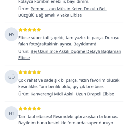
kolayca kombinlenebilir, bayildimm.
Ürün
:
Pembe Uzun Müslin Keten Dokulu Beli
Büzgülü Bağlamalı V Yaka Elbise
HY
Elbise süper tatlış geldi, tam yazlık bi parça. Duruşu
falan fotoğraftakinin aynısı. Bayıldımm!
Ürün
:
Bej Uzun İnce Askılı Düğme Detaylı Bağlamalı
Elbise
GÖ
Çok rahat ve sade şık bi parça. Yazın favorim olucak
kesinlikle. Tam benlik oldu, giy çık bi elbise.
Ürün
:
Kahverengi Midi Askılı Uzun Drapeli Elbise
HT
Tam tatil elbisesi! Resimdeki gibi akışkan bi kumas.
Bayildim buna kesinlikle fotolarda super duruyo.