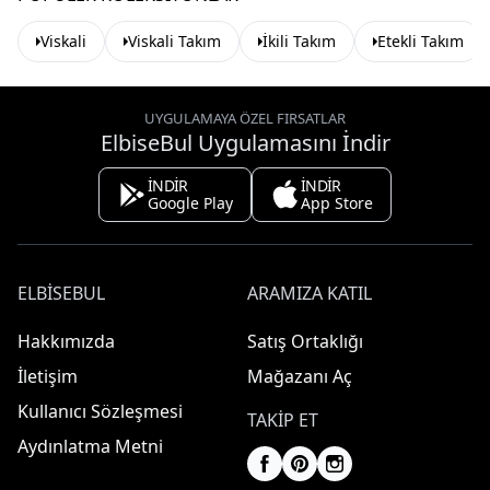
Viskali
Viskali Takım
İkili Takım
Etekli Takım
UYGULAMAYA ÖZEL FIRSATLAR
ElbiseBul Uygulamasını İndir
İNDİR
İNDİR
Google Play
App Store
ELBISEBUL
ARAMIZA KATIL
Hakkımızda
Satış Ortaklığı
İletişim
Mağazanı Aç
Kullanıcı Sözleşmesi
TAKIP ET
Aydınlatma Metni