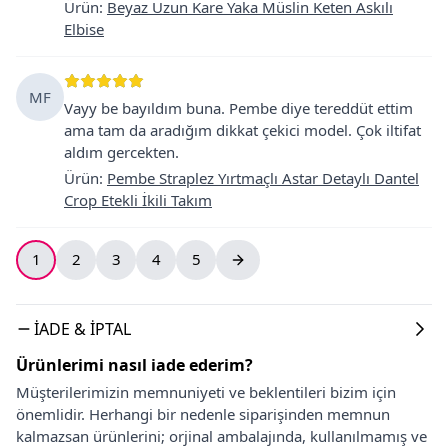
Ürün
:
Beyaz Uzun Kare Yaka Müslin Keten Askılı
Elbise
MF
Vayy be bayıldım buna. Pembe diye tereddüt ettim
ama tam da aradığım dikkat çekici model. Çok iltifat
aldım gercekten.
Ürün
:
Pembe Straplez Yırtmaçlı Astar Detaylı Dantel
Crop Etekli İkili Takım
1
2
3
4
5
İADE & İPTAL
Ürünlerimi nasıl iade ederim?
Müşterilerimizin memnuniyeti ve beklentileri bizim için
önemlidir. Herhangi bir nedenle siparişinden memnun
kalmazsan ürünlerini; orjinal ambalajında, kullanılmamış ve