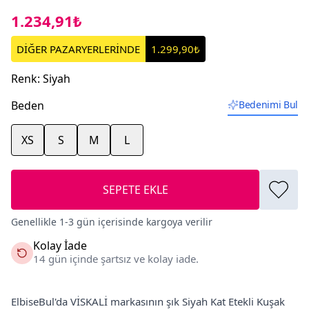
1.234,91₺
DİĞER PAZARYERLERİNDE
1.299,90₺
Renk
:
Siyah
Beden
Bedenimi Bul
XS
S
M
L
SEPETE EKLE
Genellikle 1-3 gün içerisinde kargoya verilir
Kolay İade
14 gün içinde şartsız ve kolay iade.
ElbiseBul'da VİSKALİ markasının şık Siyah Kat Etekli Kuşak