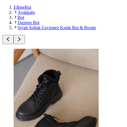
ElbiseBul
Ayakkabı
Bot
Daxtors Bot
Siyah Soğuk Geçirmez Kışlık Bot & Bootie