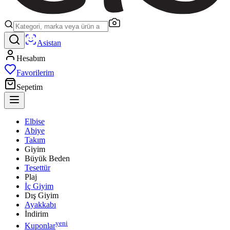
Asistan
Hesabım
Favorilerim
Sepetim
Elbise
Abiye
Takım
Giyim
Büyük Beden
Tesettür
Plaj
İç Giyim
Dış Giyim
Ayakkabı
İndirim
yeni
Kuponlar