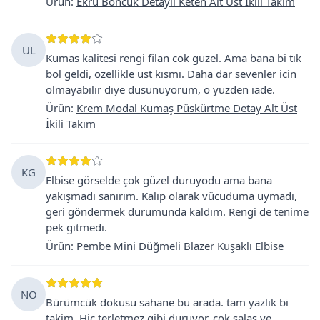
Ürün
:
Ekru Boncuk Detaylı Keten Alt Üst İkili Takım
UL
Kumas kalitesi rengi filan cok guzel. Ama bana bi tık
bol geldi, ozellikle ust kısmı. Daha dar sevenler icin
olmayabilir diye dusunuyorum, o yuzden iade.
Ürün
:
Krem Modal Kumaş Püskürtme Detay Alt Üst
İkili Takım
KG
Elbise görselde çok güzel duruyodu ama bana
yakışmadı sanırım. Kalıp olarak vücuduma uymadı,
geri göndermek durumunda kaldım. Rengi de tenime
pek gitmedi.
Ürün
:
Pembe Mini Düğmeli Blazer Kuşaklı Elbise
NO
Bürümcük dokusu sahane bu arada. tam yazlik bi
takim. Hic terletmez gibi duruyor, cok salaş ve