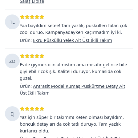
Salaş Elbise
TL
Yaa bayıldım setee! Tam yazlık, püskülleri falan çok
cool duruo. Kampanyadayken kaçırmadım iyi ki.
Ürün
:
Ekru Püsküllü Yelek Alt Üst İkili Takım
ZD
Evde giymek icin almistim ama misafir gelince bile
giyilebilir cok şık. Kaliteli duruyor, kumasida cok
guzel.
Ürün
:
Antrasit Modal Kumaş Püskürtme Detay Alt
Üst İkili Takım
EJ
Yaz için süper bir takımm! Keten olması bayıldım,
boncuk detayları da cok tatlı duruyo. Tam yazlık
kurtarıcı oldu.