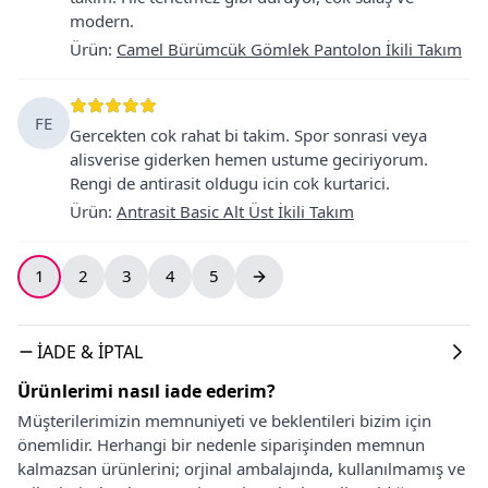
modern.
Ürün
:
Camel Bürümcük Gömlek Pantolon İkili Takım
FE
Gercekten cok rahat bi takim. Spor sonrasi veya
alisverise giderken hemen ustume geciriyorum.
Rengi de antirasit oldugu icin cok kurtarici.
Ürün
:
Antrasit Basic Alt Üst İkili Takım
1
2
3
4
5
İADE & İPTAL
Ürünlerimi nasıl iade ederim?
Müşterilerimizin memnuniyeti ve beklentileri bizim için
önemlidir. Herhangi bir nedenle siparişinden memnun
kalmazsan ürünlerini; orjinal ambalajında, kullanılmamış ve