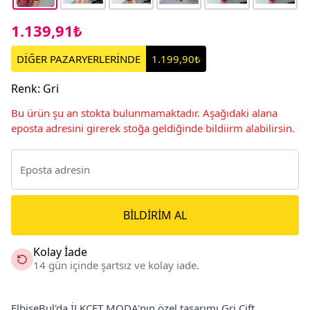
1.139,91₺
DİĞER PAZARYERLERİNDE
1.199,90₺
Renk
:
Gri
Bu ürün şu an stokta bulunmamaktadır. Aşağıdaki alana
eposta adresini girerek stoğa geldiğinde bildiirm alabilirsin.
BILDIRIM AL
Kolay İade
14 gün içinde şartsız ve kolay iade.
ElbiseBul'da İLKCET MODA'nın özel tasarımı Gri Çift