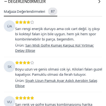
DEĞERLENDIRMELER
Mağaza Değerlendirmeleri
87
ÜA
Sarı rengi enerjik duruyo ama cok cart değil. iş çıkışı
bi kokteyl falan için bile uygun. hem şık hem spor
kombinlenebilir bi parça. begendim.
Ürün
:
Sarı Midi Gofre Kumaş Karpuz Kol Yırtmaç
Detay Elbise
SK
Boyu uzun ve genis olmasi cok iyi. Kilolari falan guzel
kapatiyor. Pamuklu olmasi da ferah tutuyor.
Ürün
:
Siyah Uzun Pamuk Ayar Askılı Aerobin Salaş
Elbise
VU
Sarı renk ve gofre kumaş kombinasyonu harika