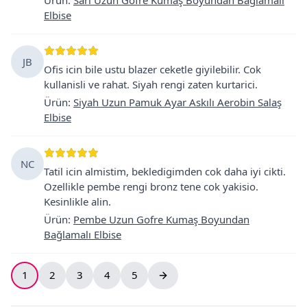
Elbise
JB
Ofis icin bile ustu blazer ceketle giyilebilir. Cok
kullanisli ve rahat. Siyah rengi zaten kurtarici.
Ürün
:
Siyah Uzun Pamuk Ayar Askılı Aerobin Salaş
Elbise
NC
Tatil icin almistim, bekledigimden cok daha iyi cikti.
Ozellikle pembe rengi bronz tene cok yakisio.
Kesinlikle alin.
Ürün
:
Pembe Uzun Gofre Kumaş Boyundan
Bağlamalı Elbise
1
2
3
4
5