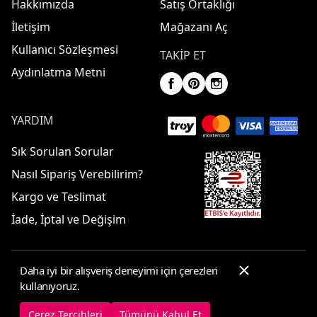
Hakkımızda
Satış Ortaklığı
İletişim
Mağazanı Aç
Kullanıcı Sözleşmesi
TAKIP ET
Aydınlatma Metni
YARDIM
Sık Sorulan Sorular
Nasıl Sipariş Verebilirim?
Kargo ve Teslimat
İade, İptal ve Değişim
Daha iyi bir alışveriş deneyimi için çerezleri
© 2025 ElbiseBul -
Her Hakkı Saklıdır
kullanıyoruz.
Çerez Tercihleri
Çerez Politikası
Çerez Tercihleri
Tümünü Kabul Et