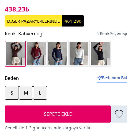
438,23₺
DİĞER PAZARYERLERİNDE
461,29₺
Renk
:
Kahverengi
5 Renk Seçeneği
Beden
Bedenimi Bul
S
M
L
SEPETE EKLE
Genellikle 1-3 gün içerisinde kargoya verilir