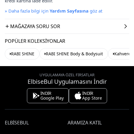
kredi kartına iade edilir.
»
Daha fazla bilgi için
Yardım Sayfasına
göz at
MAĞAZAYA SORU SOR
POPÜLER KOLEKSIYONLAR
RABI SHINE
RABI SHINE Body & Bodysuit
Kahvereng
UYGULAMAYA ÖZEL FIRSATLAR
ElbiseBul Uygulamasını İndir
İNDİR
İNDİR
Google Play
App Store
ELBISEBUL
ARAMIZA KATIL