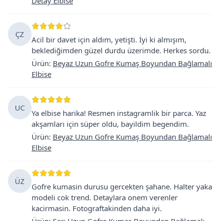
Detay Elbise
ÇZ
Acil bir davet için aldım, yetişti. İyi ki almışım,
beklediğimden güzel durdu üzerimde. Herkes sordu.
Ürün
:
Beyaz Uzun Gofre Kumaş Boyundan Bağlamalı
Elbise
UC
Ya elbise harika! Resmen instagramlik bir parca. Yaz
akşamları için süper oldu, bayildim begendim.
Ürün
:
Beyaz Uzun Gofre Kumaş Boyundan Bağlamalı
Elbise
ÜZ
Gofre kumasin durusu gercekten şahane. Halter yaka
modeli cok trend. Detaylara onem verenler
kacirmasin. Fotograftakinden daha iyi.
Ürün
:
Sarı Uzun Gofre Kumaş Boyundan Bağlamalı