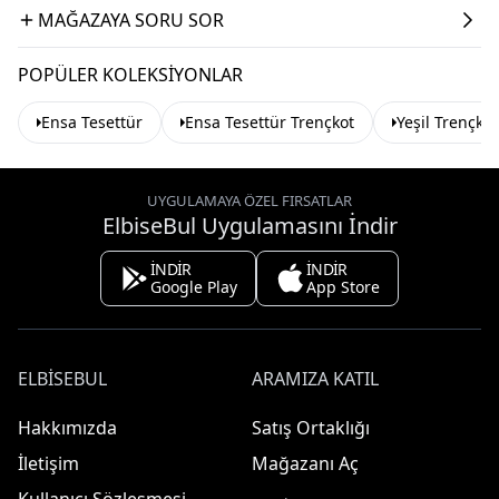
MAĞAZAYA SORU SOR
POPÜLER KOLEKSIYONLAR
Ensa Tesettür
Ensa Tesettür Trençkot
Yeşil Trençkot
UYGULAMAYA ÖZEL FIRSATLAR
ElbiseBul Uygulamasını İndir
İNDİR
İNDİR
Google Play
App Store
ELBISEBUL
ARAMIZA KATIL
Hakkımızda
Satış Ortaklığı
İletişim
Mağazanı Aç