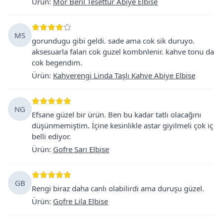
Ürün
:
Mor Beril Tesettür Abiye Elbise
MS
gorundugu gibi geldi. sade ama cok sik duruyo.
aksesuarla falan cok guzel kombnlenir. kahve tonu da
cok begendim.
Ürün
:
Kahverengi Linda Taşlı Kahve Abiye Elbise
NG
Efsane güzel bir ürün. Ben bu kadar tatlı olacağını
düşünmemiştim. İçine kesinlikle astar giyilmeli çok iç
belli ediyor.
Ürün
:
Gofre Sarı Elbise
GB
Rengi biraz daha canlı olabilirdi ama duruşu güzel.
Ürün
:
Gofre Lila Elbise