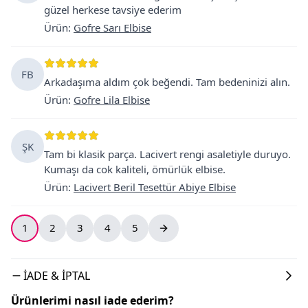
güzel herkese tavsiye ederim
Ürün
:
Gofre Sarı Elbise
FB
Arkadaşıma aldım çok beğendi. Tam bedeninizi alın.
Ürün
:
Gofre Lila Elbise
ŞK
Tam bi klasik parça. Lacivert rengi asaletiyle duruyo.
Kumaşı da cok kaliteli, ömürlük elbise.
Ürün
:
Lacivert Beril Tesettür Abiye Elbise
1
2
3
4
5
İADE & İPTAL
Ürünlerimi nasıl iade ederim?