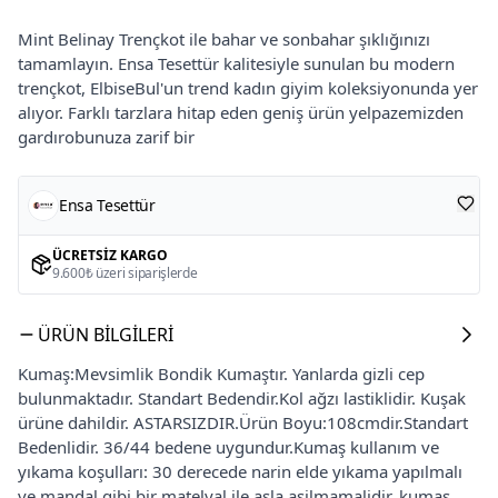
Mint Belinay Trençkot ile bahar ve sonbahar şıklığınızı
tamamlayın. Ensa Tesettür kalitesiyle sunulan bu modern
trençkot, ElbiseBul'un trend kadın giyim koleksiyonunda yer
alıyor. Farklı tarzlara hitap eden geniş ürün yelpazemizden
gardırobunuza zarif bir
Ensa Tesettür
ÜCRETSIZ KARGO
9.600₺ üzeri siparişlerde
ÜRÜN BILGILERI
Kumaş:Mevsimlik Bondik Kumaştır. Yanlarda gizli cep
bulunmaktadır. Standart Bedendir.Kol ağzı lastiklidir. Kuşak
ürüne dahildir. ASTARSIZDIR.Ürün Boyu:108cmdir.Standart
Bedenlidir. 36/44 bedene uygundur.Kumaş kullanım ve
yıkama koşulları: 30 derecede narin elde yıkama yapılmalı
ve mandal gibi bir matelyal ile asla asilmamalidir. kumaş