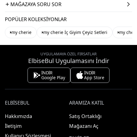
MAĞAZAYA SORU SOR
POPÜLER KOLEKSIYONLAR
my cherie
my cherie İç Giyim Çeyiz Setleri
my cheri
UYGULAMAYA ÖZEL FIRSATLAR
ElbiseBul Uygulamasını İndir
İNDİR
İNDİR
Google Play
App Store
ELBISEBUL
ARAMIZA KATIL
Hakkımızda
Satış Ortaklığı
İletişim
Mağazanı Aç
Kullanıcı Sözleşmesi