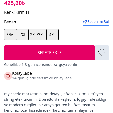
425,60₺
Renk
:
Kırmızı
Beden
Bedenimi Bul
S/M
L/XL
2XL/3XL
4XL
SEPETE EKLE
Genellikle 1-3 gün içerisinde kargoya verilir
Kolay İade
14 gün içinde şartsız ve kolay iade.
my cherie markasının inci detaylı, göz alıcı kırmızı sütyen,
string etek takımını ElbiseBul'da keşfedin. İç giyimde şıklığı
ve modern çizgileri bir araya getiren bu özel tasarım,
kendinizi özel hissettirecek. Tarzınızı tamamlayın ve