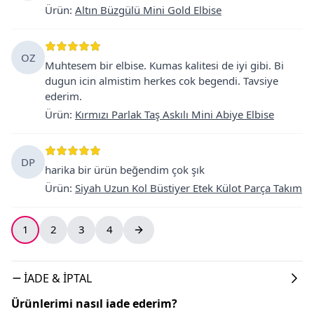
Ürün
:
Altın Büzgülü Mini Gold Elbise
OZ
Muhtesem bir elbise. Kumas kalitesi de iyi gibi. Bi
dugun icin almistim herkes cok begendi. Tavsiye
ederim.
Ürün
:
Kırmızı Parlak Taş Askılı Mini Abiye Elbise
DP
harika bir ürün beğendim çok şık
Ürün
:
Siyah Uzun Kol Büstiyer Etek Külot Parça Takım
1
2
3
4
İADE & İPTAL
Ürünlerimi nasıl iade ederim?