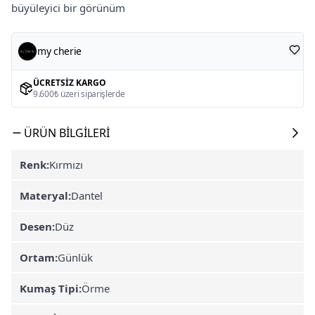
büyüleyici bir görünüm
my cherie
ÜCRETSIZ KARGO
9.600₺ üzeri siparişlerde
ÜRÜN BILGILERI
Renk:
Kırmızı
Materyal:
Dantel
Desen:
Düz
Ortam:
Günlük
Kumaş Tipi:
Örme