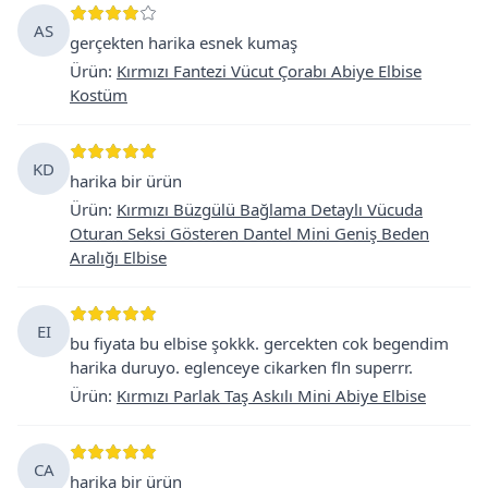
AS
gerçekten harika esnek kumaş
Ürün
:
Kırmızı Fantezi Vücut Çorabı Abiye Elbise
Kostüm
KD
harika bir ürün
Ürün
:
Kırmızı Büzgülü Bağlama Detaylı Vücuda
Oturan Seksi Gösteren Dantel Mini Geniş Beden
Aralığı Elbise
EI
bu fiyata bu elbise şokkk. gercekten cok begendim
harika duruyo. eglenceye cikarken fln superrr.
Ürün
:
Kırmızı Parlak Taş Askılı Mini Abiye Elbise
CA
harika bir ürün