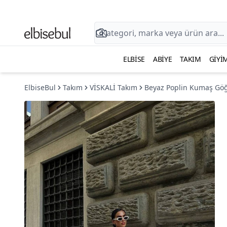
ELBISE
ABIYE
TAKIM
GIYI
ElbiseBul
Takım
VİSKALİ Takım
Beyaz Poplin Kumaş Göğü