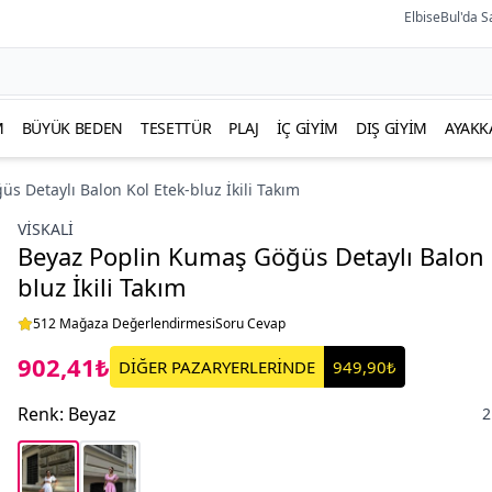
ElbiseBul'da S
M
BÜYÜK BEDEN
TESETTÜR
PLAJ
İÇ GIYIM
DIŞ GIYIM
AYAKK
s Detaylı Balon Kol Etek-bluz İkili Takım
VİSKALİ
Beyaz Poplin Kumaş Göğüs Detaylı Balon 
bluz İkili Takım
512 Mağaza Değerlendirmesi
Soru Cevap
902,41₺
DİĞER PAZARYERLERİNDE
949,90₺
Renk
:
Beyaz
2