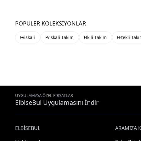
POPÜLER KOLEKSIYONLAR
Viskali
Viskali Takım
İkili Takım
Etekli Tak
UYGULAMAYA ÖZEL FIRSATLAR
ElbiseBul Uygulamasını İndir
ELBISEBUL
ARAMIZA K