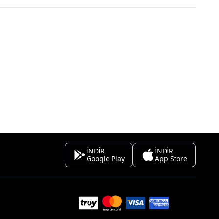
İNDİR
İNDİR
Google Play
App Store