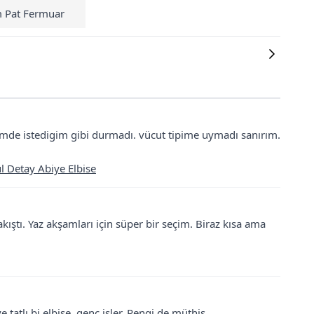
m Pat Fermuar
rimde istedigim gibi durmadı. vücut tipime uymadı sanırım.
ül Detay Abiye Elbise
ıştı. Yaz akşamları için süper bir seçim. Biraz kısa ama
e tatlı bi elbise, genc isler. Rengi de müthiş.