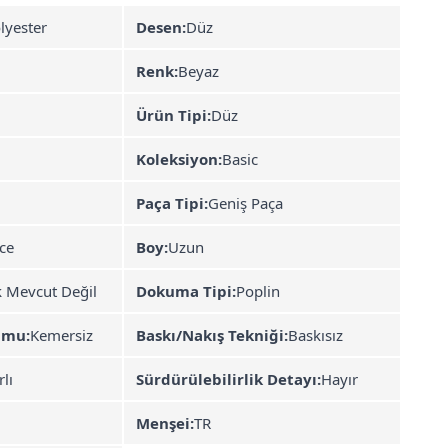
lyester
Desen:
Düz
Renk:
Beyaz
Ürün Tipi:
Düz
Koleksiyon:
Basic
Paça Tipi:
Geniş Paça
ce
Boy:
Uzun
k Mevcut Değil
Dokuma Tipi:
Poplin
umu:
Kemersiz
Baskı/Nakış Tekniği:
Baskısız
rlı
Sürdürülebilirlik Detayı:
Hayır
Menşei:
TR