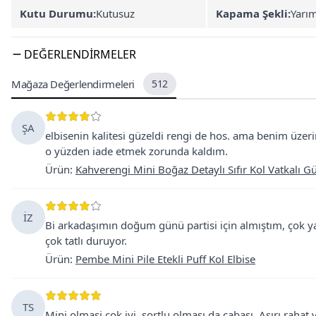
Kutu Durumu:
Kutusuz
Kapama Şekli:
Yarı
DEĞERLENDIRMELER
Mağaza Değerlendirmeleri
512
ŞA
elbisenin kalitesi güzeldi rengi de hos. ama benim üze
o yüzden iade etmek zorunda kaldım.
Ürün
:
Kahverengi Mini Boğaz Detaylı Sıfır Kol Vatkalı G
İZ
Bi arkadaşımın doğum günü partisi için almıştım, çok yak
çok tatlı duruyor.
Ürün
:
Pembe Mini Pile Etekli Puff Kol Elbise
TS
Mini olmasi cok iyi, şortlu olması da cabası. Aşırı rahat v