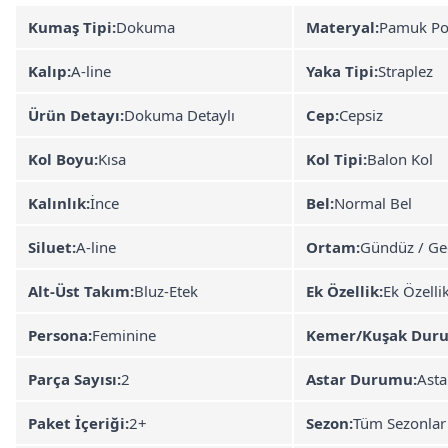
Kumaş Tipi:
Dokuma
Materyal:
Pamuk Po
Kalıp:
A-line
Yaka Tipi:
Straplez
Ürün Detayı:
Dokuma Detaylı
Cep:
Cepsiz
Kol Boyu:
Kısa
Kol Tipi:
Balon Kol
Kalınlık:
İnce
Bel:
Normal Bel
Siluet:
A-line
Ortam:
Gündüz / Ge
Alt-Üst Takım:
Bluz-Etek
Ek Özellik:
Ek Özelli
Persona:
Feminine
Kemer/Kuşak Dur
Parça Sayısı:
2
Astar Durumu:
Asta
Paket İçeriği:
2+
Sezon:
Tüm Sezonlar