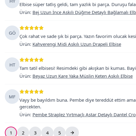
HY
Elbise süper tatlış geldi, tam yazlık bi parça. Duruşu fa
Ürün
:
Bej Uzun İnce Askılı Düğme Detaylı Bağlamalı Elb
GÖ
Çok rahat ve sade şık bi parça. Yazın favorim olucak kesin
Ürün
:
Kahverengi Midi Askılı Uzun Drapeli Elbise
HT
Tam tatil elbisesi! Resimdeki gibi akışkan bi kumas. Bay
Ürün
:
Beyaz Uzun Kare Yaka Müslin Keten Askılı Elbise
MF
Vayy be bayıldım buna. Pembe diye tereddüt ettim ama t
gercekten.
Ürün
:
Pembe Straplez Yırtmaçlı Astar Detaylı Dantel Crop
1
2
3
4
5