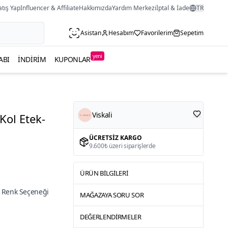
atış Yap
Influencer & Affiliate
Hakkımızda
Yardım Merkezi
İptal & İade
TR
Asistan
Hesabım
Favorilerim
Sepetim
yeni
ABI
İNDIRIM
KUPONLAR
Viskali
Kol Etek-
ÜCRETSIZ KARGO
9.600₺ üzeri siparişlerde
ÜRÜN BILGILERI
 Renk Seçeneği
MAĞAZAYA SORU SOR
DEĞERLENDIRMELER