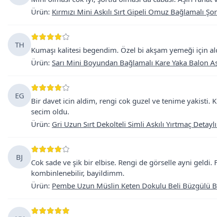
Ürün
:
Kırmızı Mini Askılı Sırt Gipeli Omuz Bağlamalı Şor
TH
Kumaşı kalitesi begendim. Özel bi akşam yemeği için ald
Ürün
:
Sarı Mini Boyundan Bağlamalı Kare Yaka Balon Ast
EG
Bir davet icin aldim, rengi cok guzel ve tenime yakisti.
secim oldu.
Ürün
:
Gri Uzun Sırt Dekolteli Simli Askılı Yırtmaç Detayl
BJ
Cok sade ve şik bir elbise. Rengi de görselle ayni geldi. F
kombinlenebilir, bayildimm.
Ürün
:
Pembe Uzun Müslin Keten Dokulu Beli Büzgülü Ba