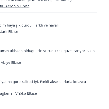
tlu Aerobin Elbise
ım baya şık durdu. Farklı ve havalı.
arlı Elbise
 Kumas akiskan oldugu icin vucudu cok guzel sariyor. Sik bi
ı Abiye Elbise
iyatina gore kalitesi iyi. Farkli aksesuarlarla kolayca
ğlamalı V Yaka Elbise