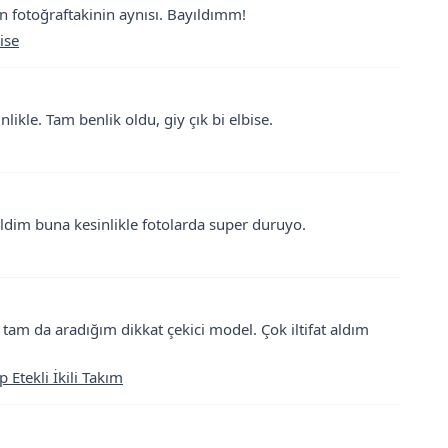
lan fotoğraftakinin aynısı. Bayıldımm!
ise
likle. Tam benlik oldu, giy çık bi elbise.
ildim buna kesinlikle fotolarda super duruyo.
am da aradığım dikkat çekici model. Çok iltifat aldım
 Etekli İkili Takım