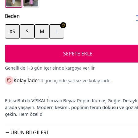
Beden
XS
S
M
L
SEPETE EKLE
Genellikle 1-3 gün içerisinde kargoya verilir
Kolay İade
14 gün içinde şartsız ve kolay iade.
ElbiseBul'da VİSKALİ imzalı Beyaz Poplin Kumaş Göğüs Detaylı Ba
arada yaşayın. Modern kesimi, poplinin ferah dokusu ve göz alı
çekin. Hem özel d
ÜRÜN BILGILERI