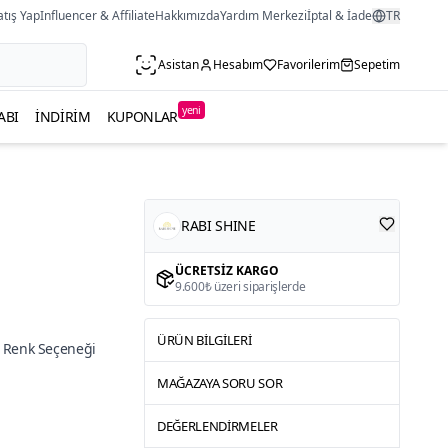
atış Yap
Influencer & Affiliate
Hakkımızda
Yardım Merkezi
İptal & İade
TR
Asistan
Hesabım
Favorilerim
Sepetim
yeni
ABI
İNDIRIM
KUPONLAR
RABI SHINE
ÜCRETSIZ KARGO
9.600₺ üzeri siparişlerde
ÜRÜN BILGILERI
 Renk Seçeneği
MAĞAZAYA SORU SOR
DEĞERLENDIRMELER