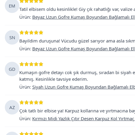
EM
Tatil elbisem oldu kesinlikle! Giy çık rahatlığı var, valize
Ürün
:
Beyaz Uzun Gofre Kumaş Boyundan Bağlamalı El
SN
Bayildim duruşuna! Vücudu güzel sarıyor ama asla sıkmıy
Ürün
:
Beyaz Uzun Gofre Kumaş Boyundan Bağlamalı El
GD
Kumaşın gofre detayı cok şık durmuş, sıradan bi siyah e
katmış. Kesinlikle tavsiye ederim.
Ürün
:
Siyah Uzun Gofre Kumaş Boyundan Bağlamalı Elb
AZ
Çok tatlı bir elbise ya! Karpuz kollarına ve yırtmacına b
Ürün
:
Kırmızı Midi Yazlık Çıtır Desen Karpuz Kol Yırtmaç