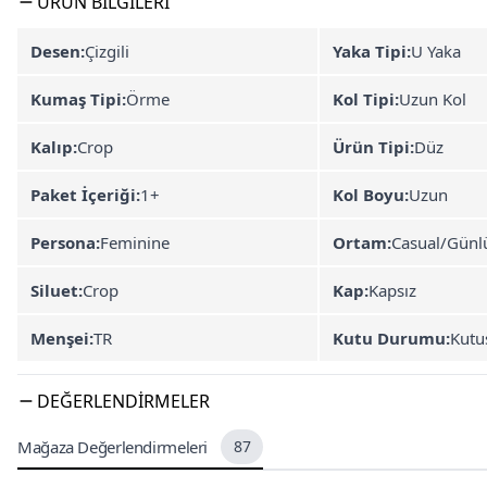
ÜRÜN BILGILERI
Desen:
Çizgili
Yaka Tipi:
U Yaka
Kumaş Tipi:
Örme
Kol Tipi:
Uzun Kol
Kalıp:
Crop
Ürün Tipi:
Düz
Paket İçeriği:
1+
Kol Boyu:
Uzun
Persona:
Feminine
Ortam:
Casual/Günl
Siluet:
Crop
Kap:
Kapsız
Menşei:
TR
Kutu Durumu:
Kutu
DEĞERLENDIRMELER
Mağaza Değerlendirmeleri
87