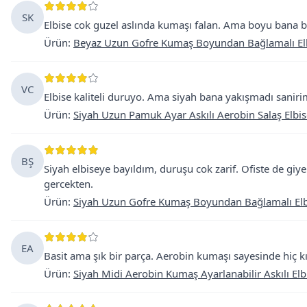
SK
Elbise cok guzel aslında kumaşı falan. Ama boyu bana b
Ürün
:
Beyaz Uzun Gofre Kumaş Boyundan Bağlamalı El
VC
Elbise kaliteli duruyo. Ama siyah bana yakışmadı san
Ürün
:
Siyah Uzun Pamuk Ayar Askılı Aerobin Salaş Elbis
BŞ
Siyah elbiseye bayıldım, duruşu cok zarif. Ofiste de giye
gercekten.
Ürün
:
Siyah Uzun Gofre Kumaş Boyundan Bağlamalı Elb
EA
Basit ama şık bir parça. Aerobin kumaşı sayesinde hiç kır
Ürün
:
Siyah Midi Aerobin Kumaş Ayarlanabilir Askılı Elb