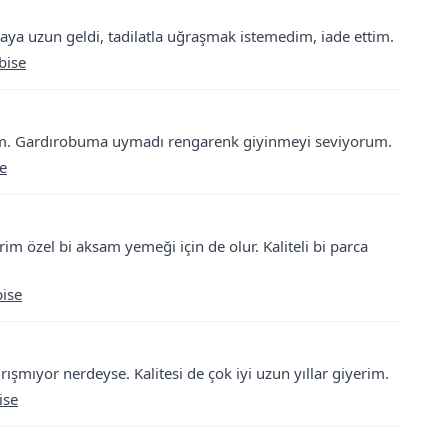
aya uzun geldi, tadilatla uğraşmak istemedim, iade ettim.
bise
irim. Gardırobuma uymadı rengarenk giyinmeyi seviyorum.
e
rim özel bi aksam yemeği için de olur. Kaliteli bi parca
ise
ışmıyor nerdeyse. Kalitesi de çok iyi uzun yıllar giyerim.
ise