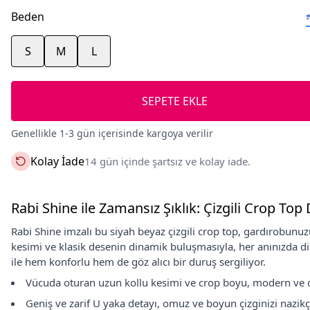
Beden
S
M
L
SEPETE EKLE
Genellikle 1-3 gün içerisinde kargoya verilir
Kolay İade
14 gün içinde şartsız ve kolay iade.
Rabi Shine ile Zamansız Şıklık: Çizgili Crop Top 
Rabi Shine imzalı bu siyah beyaz çizgili crop top, gardırobun
kesimi ve klasik desenin dinamik buluşmasıyla, her anınızda dik
ile hem konforlu hem de göz alıcı bir duruş sergiliyor.
Vücuda oturan uzun kollu kesimi ve crop boyu, modern ve dina
Geniş ve zarif U yaka detayı, omuz ve boyun çizginizi nazik