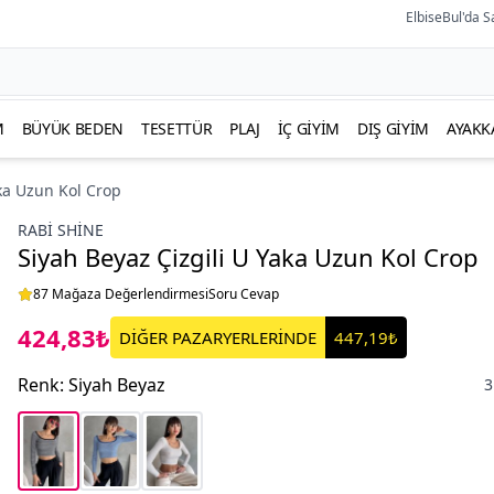
ElbiseBul'da S
M
BÜYÜK BEDEN
TESETTÜR
PLAJ
İÇ GIYIM
DIŞ GIYIM
AYAKK
aka Uzun Kol Crop
RABI SHINE
Siyah Beyaz Çizgili U Yaka Uzun Kol Crop
87 Mağaza Değerlendirmesi
Soru Cevap
424,83₺
DİĞER PAZARYERLERİNDE
447,19₺
Renk
:
Siyah Beyaz
3