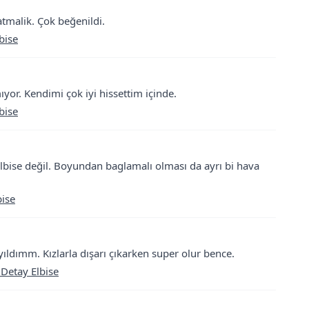
 atmalik. Çok beğenildi.
bise
or. Kendimi çok iyi hissettim içinde.
bise
lbise değil. Boyundan baglamalı olması da ayrı bi hava
ise
ayıldımm. Kızlarla dışarı çıkarken super olur bence.
 Detay Elbise