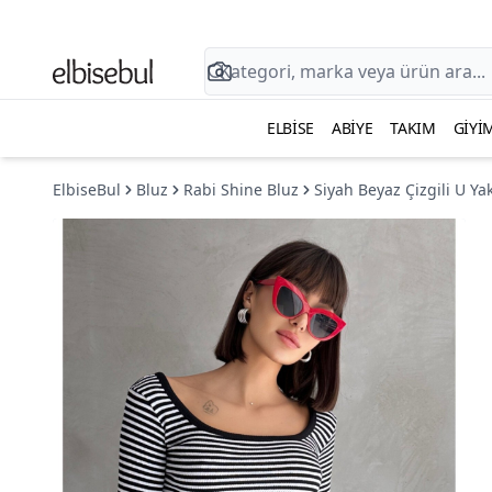
ELBISE
ABIYE
TAKIM
GIYI
ElbiseBul
Bluz
Rabi Shine Bluz
Siyah Beyaz Çizgili U Y