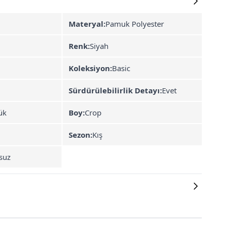
Materyal:
Pamuk Polyester
Renk:
Siyah
Koleksiyon:
Basic
Sürdürülebilirlik Detayı:
Evet
ük
Boy:
Crop
Sezon:
Kış
suz