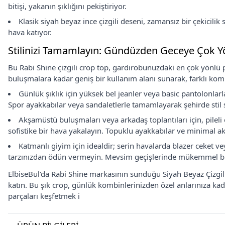
bitişi, yakanın şıklığını pekiştiriyor.
Klasik siyah beyaz ince çizgili deseni, zamansız bir çekicilik
hava katıyor.
Stilinizi Tamamlayın: Gündüzden Geceye Çok Y
Bu Rabi Shine çizgili crop top, gardırobunuzdaki en çok yönlü p
buluşmalara kadar geniş bir kullanım alanı sunarak, farklı kom
Günlük şıklık için yüksek bel jeanler veya basic pantolonl
Spor ayakkabılar veya sandaletlerle tamamlayarak şehirde stil sa
Akşamüstü buluşmaları veya arkadaş toplantıları için, pileli 
sofistike bir hava yakalayın. Topuklu ayakkabılar ve minimal 
Katmanlı giyim için idealdir; serin havalarda blazer ceket v
tarzınızdan ödün vermeyin. Mevsim geçişlerinde mükemmel bir
ElbiseBul'da Rabi Shine markasının sunduğu Siyah Beyaz Çizgil
katın. Bu şık crop, günlük kombinlerinizden özel anlarınıza kada
parçaları keşfetmek i