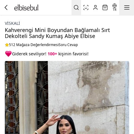
TR
VİSKALİ
Kahverengi Mini Boyundan Bağlamalı Sırt
Dekolteli Sandy Kumaş Abiye Elbise
512 Mağaza Değerlendirmesi
Soru Cevap
Giderek seviliyor!
100+
kişinin favorisi!