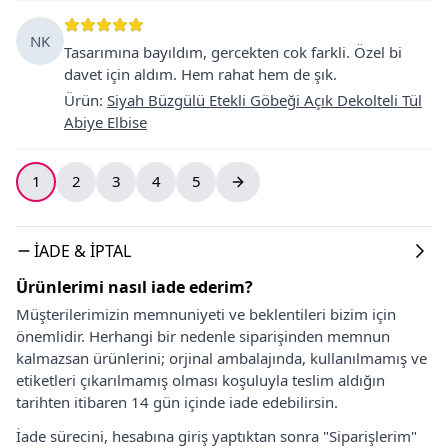
NK
Tasarımına bayıldım, gercekten cok farkli. Özel bi
davet için aldım. Hem rahat hem de şık.
Ürün
:
Siyah Büzgülü Etekli Göbeği Açık Dekolteli Tül
Abiye Elbise
1
2
3
4
5
İADE & İPTAL
Ürünlerimi nasıl iade ederim?
Müşterilerimizin memnuniyeti ve beklentileri bizim için
önemlidir. Herhangi bir nedenle siparişinden memnun
kalmazsan ürünlerini; orjinal ambalajında, kullanılmamış ve
etiketleri çıkarılmamış olması koşuluyla teslim aldığın
tarihten itibaren 14 gün içinde iade edebilirsin.
İade sürecini, hesabına giriş yaptıktan sonra "Siparişlerim"