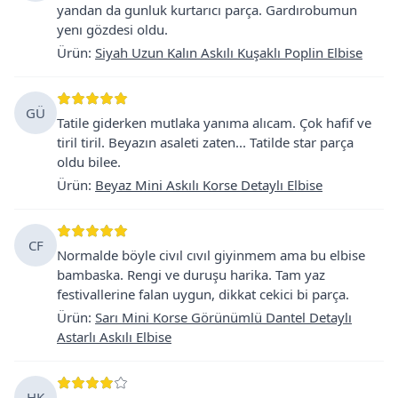
yandan da gunluk kurtarıcı parça. Gardırobumun
yenı gözdesi oldu.
Ürün
:
Siyah Uzun Kalın Askılı Kuşaklı Poplin Elbise
GÜ
Tatile giderken mutlaka yanıma alıcam. Çok hafif ve
tiril tiril. Beyazın asaleti zaten... Tatilde star parça
oldu bilee.
Ürün
:
Beyaz Mini Askılı Korse Detaylı Elbise
CF
Normalde böyle civıl cıvıl giyinmem ama bu elbise
bambaska. Rengi ve duruşu harika. Tam yaz
festivallerine falan uygun, dikkat cekici bi parça.
Ürün
:
Sarı Mini Korse Görünümlü Dantel Detaylı
Astarlı Askılı Elbise
HK