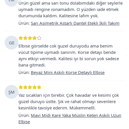
Ürün güzel ama sarı tonu dolabımdaki diğer seylerle
uymadı rengine ısınamadım. O yüzden iade etmek
durumunda kaldım. Kalitesine lafım yok.
Ürün
:
Sarı Asimetrik Astarlı Dantel Etekli İkili Takım
GE
Elbise görselde cok guzel duruyodu ama benim
vücut tipime uymadı sanırım. Korse detayı bende
aynı etkiyi vermedi. Kalitesi iyi bi sorun yok sadece
bana gitmedi.
Ürün
:
Beyaz Mini Askılı Korse Detaylı Elbise
ŞM
Yaz sıcakları için birebir. Çok havadar ve kesimi çok
güzel duruyo üstte. Şık ve rahat olmayı sevenlere
kesinlikle tavsiye ederim. Mükemmelll.
Ürün
:
Mavi Midi Kare Yaka Müslin Keten Askılı Uzun
Elbise