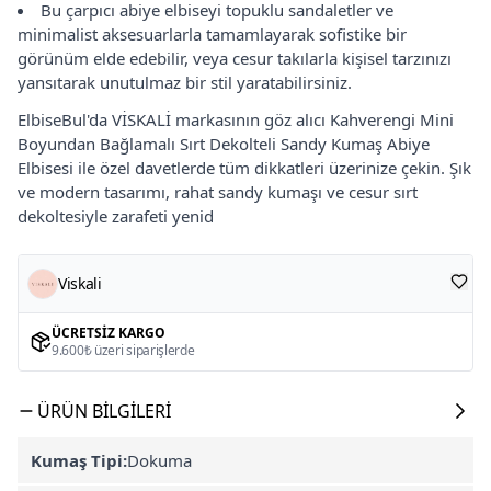
Bu çarpıcı abiye elbiseyi topuklu sandaletler ve
minimalist aksesuarlarla tamamlayarak sofistike bir
görünüm elde edebilir, veya cesur takılarla kişisel tarzınızı
yansıtarak unutulmaz bir stil yaratabilirsiniz.
ElbiseBul'da VİSKALİ markasının göz alıcı Kahverengi Mini
Boyundan Bağlamalı Sırt Dekolteli Sandy Kumaş Abiye
Elbisesi ile özel davetlerde tüm dikkatleri üzerinize çekin. Şık
ve modern tasarımı, rahat sandy kumaşı ve cesur sırt
dekoltesiyle zarafeti yenid
Viskali
ÜCRETSIZ KARGO
9.600₺ üzeri siparişlerde
ÜRÜN BILGILERI
Kumaş Tipi:
Dokuma