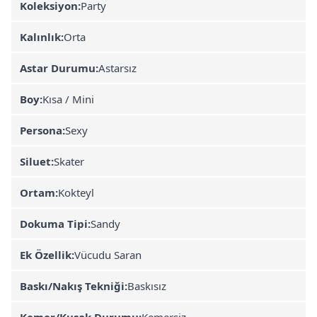
Koleksiyon:
Party
Kalınlık:
Orta
Astar Durumu:
Astarsız
Boy:
Kısa / Mini
Persona:
Sexy
Siluet:
Skater
Ortam:
Kokteyl
Dokuma Tipi:
Sandy
Ek Özellik:
Vücudu Saran
Baskı/Nakış Tekniği:
Baskısız
Kemer/Kuşak Durumu:
Kemersiz