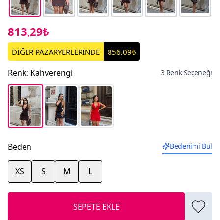
813,29₺
DİĞER PAZARYERLERİNDE
856,09₺
Renk
:
Kahverengi
3 Renk Seçeneği
Beden
Bedenimi Bul
XS
S
M
L
SEPETE EKLE