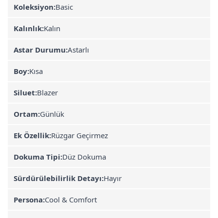
Koleksiyon:
Basic
Kalınlık:
Kalın
Astar Durumu:
Astarlı
Boy:
Kısa
Siluet:
Blazer
Ortam:
Günlük
Ek Özellik:
Rüzgar Geçirmez
Dokuma Tipi:
Düz Dokuma
Sürdürülebilirlik Detayı:
Hayır
Persona:
Cool & Comfort