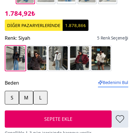
1.784,92₺
DİĞER PAZARYERLERİNDE
1.878,86₺
Renk
:
Siyah
5 Renk Seçeneği
Beden
Bedenimi Bul
S
M
L
SEPETE EKLE
Genellikle 1-3 gün içerisinde kargoya verilir