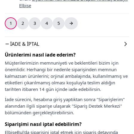
Elbise
1
2
3
4
5
İADE & İPTAL
Ürünlerimi nasıl iade ederim?
Müşterilerimizin memnuniyeti ve beklentileri bizim için
önemlidir. Herhangi bir nedenle siparişinden memnun
kalmazsan ürünlerini; orjinal ambalajında, kullanılmamış ve
etiketleri çıkarılmamış olması koşuluyla teslim aldığın
tarihten itibaren 14 gün içinde iade edebilirsin.
İade sürecini, hesabına giriş yaptıktan sonra "Siparişlerim"
alanından ilgili siparişe ulaşarak "Sipariş Destek Merkezi"
bölümünden gerçekleştirebilirsin.
Siparişimi nasıl iptal edebilirim?
ElbiseBul'da siparişini iptal etmek için sipariş detayında