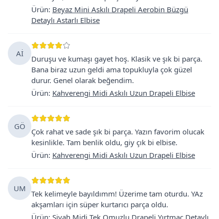
Ürün
:
Beyaz Mini Askılı Drapeli Aerobin Büzgü
Detaylı Astarlı Elbise
Aİ
Duruşu ve kumaşı gayet hoş. Klasik ve şık bi parça.
Bana biraz uzun geldi ama topukluyla çok güzel
durur. Genel olarak beğendim.
Ürün
:
Kahverengi Midi Askılı Uzun Drapeli Elbise
GÖ
Çok rahat ve sade şık bi parça. Yazın favorim olucak
kesinlikle. Tam benlik oldu, giy çık bi elbise.
Ürün
:
Kahverengi Midi Askılı Uzun Drapeli Elbise
UM
Tek kelimeyle bayıldımm! Üzerime tam oturdu. YAz
akşamları için süper kurtarıcı parça oldu.
Ürün
:
Siyah Midi Tek Omuzlu Drapeli Yırtmaç Detaylı