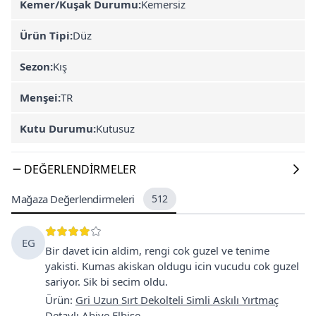
Kemer/Kuşak Durumu:
Kemersiz
Ürün Tipi:
Düz
Sezon:
Kış
Menşei:
TR
Kutu Durumu:
Kutusuz
DEĞERLENDIRMELER
Mağaza Değerlendirmeleri
512
EG
Bir davet icin aldim, rengi cok guzel ve tenime
yakisti. Kumas akiskan oldugu icin vucudu cok guzel
sariyor. Sik bi secim oldu.
Ürün
:
Gri Uzun Sırt Dekolteli Simli Askılı Yırtmaç
Detaylı Abiye Elbise