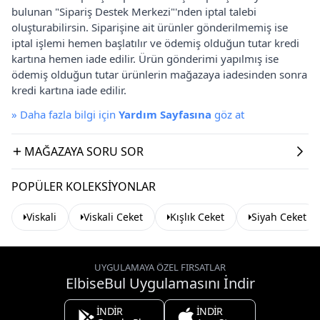
bulunan "Sipariş Destek Merkezi"'nden iptal talebi
oluşturabilirsin. Siparişine ait ürünler gönderilmemiş ise
iptal işlemi hemen başlatılır ve ödemiş olduğun tutar kredi
kartına hemen iade edilir. Ürün gönderimi yapılmış ise
ödemiş olduğun tutar ürünlerin mağazaya iadesinden sonra
kredi kartına iade edilir.
»
Daha fazla bilgi için
Yardım Sayfasına
göz at
MAĞAZAYA SORU SOR
POPÜLER KOLEKSIYONLAR
Viskali
Viskali Ceket
Kışlık Ceket
Siyah Ceket
UYGULAMAYA ÖZEL FIRSATLAR
ElbiseBul Uygulamasını İndir
İNDİR
İNDİR