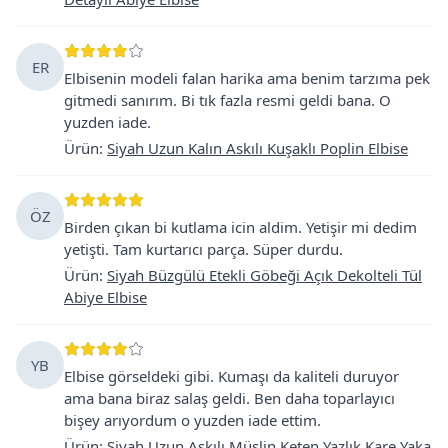
ER
Elbisenin modeli falan harika ama benim tarzıma pek
gitmedi sanırım. Bi tık fazla resmi geldi bana. O
yuzden iade.
Ürün
:
Siyah Uzun Kalın Askılı Kuşaklı Poplin Elbise
ÖZ
Birden çıkan bi kutlama icin aldim. Yetişir mi dedim
yetişti. Tam kurtarıcı parça. Süper durdu.
Ürün
:
Siyah Büzgülü Etekli Göbeği Açık Dekolteli Tül
Abiye Elbise
YB
Elbise görseldeki gibi. Kumaşı da kaliteli duruyor
ama bana biraz salaş geldi. Ben daha toparlayıcı
bişey arıyordum o yuzden iade ettim.
Ürün
:
Siyah Uzun Askılı Müslin Keten Yazlık Kare Yaka