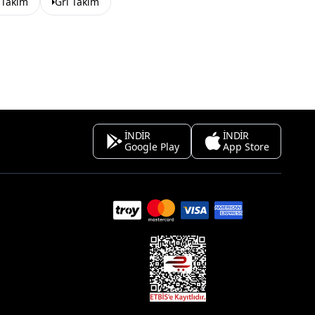
k Takım
Gri Takım
İNDİR
İNDİR
Google Play
App Store