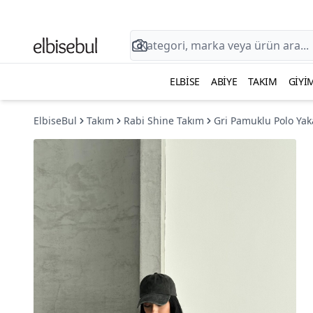
ELBISE
ABIYE
TAKIM
GIYI
ElbiseBul
Takım
Rabi Shine Takım
Gri Pamuklu Polo Yaka