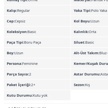
Kalıp:
Regular
Yaka Tipi:
Polo Yaka
Cep:
Cepsiz
Kol Boyu:
Uzun
Koleksiyon:
Basic
Kalınlık:
Orta
Paça Tipi:
Boru Paça
Siluet:
Basic
Boy:
Uzun
Alt-Üst Takım:
Bluz
Persona:
Feminine
Kemer/Kuşak Dur
Parça Sayısı:
2
Astar Durumu:
Asta
Paket İçeriği:
2+
Sezon:
Kış
Kutu Durumu:
Kutu yok