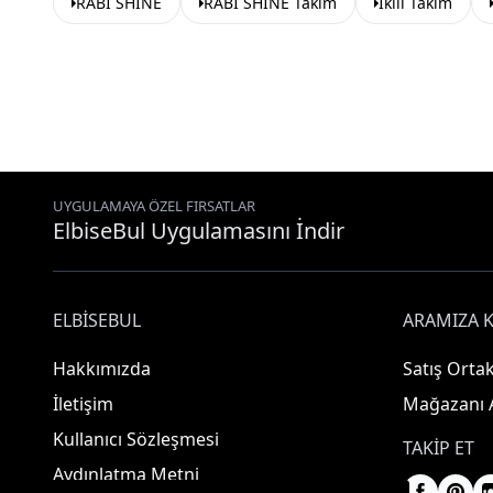
RABI SHINE
RABI SHINE Takım
İkili Takım
UYGULAMAYA ÖZEL FIRSATLAR
ElbiseBul Uygulamasını İndir
ELBISEBUL
ARAMIZA K
Hakkımızda
Satış Ortak
İletişim
Mağazanı 
Kullanıcı Sözleşmesi
TAKIP ET
Aydınlatma Metni