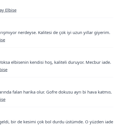
y Elbise
ışmıyor nerdeyse. Kalitesi de çok iyi uzun yıllar giyerim.
ise
sa elbisenin kendisi hoş, kaliteli duruyor. Mecbur iade.
bise
arında falan harika olur. Gofre dokusu ayrı bi hava katmıs.
ise
eldi, bir de kesimi çok bol durdu üstümde. O yüzden iade