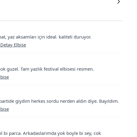
t, yaz aksamları için ideal. kaliteli duruyor.
 Detay Elbise
ook guzel. Tam yazlık festival elbisesi resmen.
lbise
 partide giydim herkes sordu nerden aldın diye. Bayıldım.
lbise
ol bi parca. Arkadaslarimda yok boyle bi sey, cok