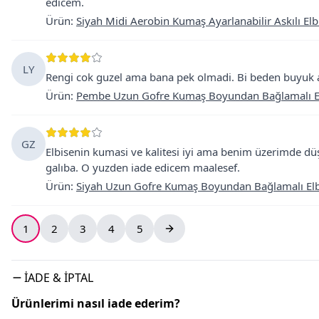
edicem.
Ürün
:
Siyah Midi Aerobin Kumaş Ayarlanabilir Askılı Elb
LY
Rengi cok guzel ama bana pek olmadi. Bi beden buyuk a
Ürün
:
Pembe Uzun Gofre Kumaş Boyundan Bağlamalı E
GZ
Elbisenin kumasi ve kalitesi iyi ama benim üzerimde 
galıba. O yuzden iade edicem maalesef.
Ürün
:
Siyah Uzun Gofre Kumaş Boyundan Bağlamalı Elb
1
2
3
4
5
İADE & İPTAL
Ürünlerimi nasıl iade ederim?