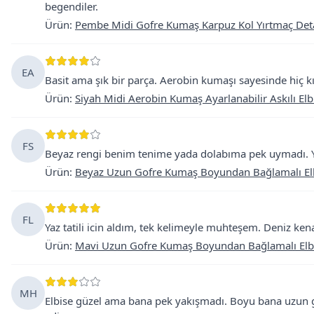
begendiler.
Ürün
:
Pembe Midi Gofre Kumaş Karpuz Kol Yırtmaç Deta
EA
Basit ama şık bir parça. Aerobin kumaşı sayesinde hiç kır
Ürün
:
Siyah Midi Aerobin Kumaş Ayarlanabilir Askılı Elb
FS
Beyaz rengi benim tenime yada dolabıma pek uymadı. Yok
Ürün
:
Beyaz Uzun Gofre Kumaş Boyundan Bağlamalı El
FL
Yaz tatili icin aldım, tek kelimeyle muhteşem. Deniz ken
Ürün
:
Mavi Uzun Gofre Kumaş Boyundan Bağlamalı Elb
MH
Elbise güzel ama bana pek yakışmadı. Boyu bana uzun g