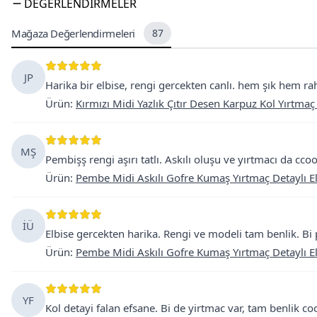
DEĞERLENDIRMELER
Mağaza Değerlendirmeleri
87
JP
Harika bir elbise, rengi gercekten canlı. hem şık hem raha
Ürün
:
Kırmızı Midi Yazlık Çıtır Desen Karpuz Kol Yırtmaç
MŞ
Pembişş rengi aşırı tatlı. Askılı oluşu ve yırtmacı da cco
Ürün
:
Pembe Midi Askılı Gofre Kumaş Yırtmaç Detaylı E
İÜ
Elbise gercekten harika. Rengi ve modeli tam benlik. Bi
Ürün
:
Pembe Midi Askılı Gofre Kumaş Yırtmaç Detaylı E
YF
Kol detayi falan efsane. Bi de yirtmac var, tam benlik co