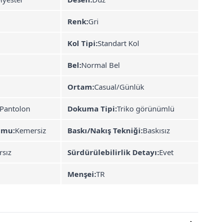
Renk:
Gri
Kol Tipi:
Standart Kol
Bel:
Normal Bel
Ortam:
Casual/Günlük
-Pantolon
Dokuma Tipi:
Triko görünümlü
umu:
Kemersiz
Baskı/Nakış Tekniği:
Baskısız
rsız
Sürdürülebilirlik Detayı:
Evet
Menşei:
TR