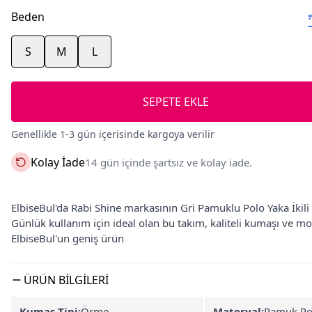
Beden
S
M
L
SEPETE EKLE
Genellikle 1-3 gün içerisinde kargoya verilir
Kolay İade
14 gün içinde şartsız ve kolay iade.
ElbiseBul'da Rabi Shine markasının Gri Pamuklu Polo Yaka İkili 
Günlük kullanım için ideal olan bu takım, kaliteli kumaşı ve 
ElbiseBul'un geniş ürün
ÜRÜN BILGILERI
Kumaş Tipi:
Örme
Materyal:
Pamuk Po