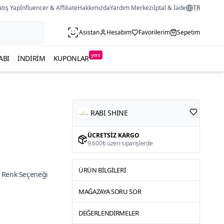
atış Yap
Influencer & Affiliate
Hakkımızda
Yardım Merkezi
İptal & İade
TR
Asistan
Hesabım
Favorilerim
Sepetim
yeni
ABI
İNDIRIM
KUPONLAR
RABI SHINE
ÜCRETSIZ KARGO
9.600₺ üzeri siparişlerde
ÜRÜN BILGILERI
 Renk Seçeneği
MAĞAZAYA SORU SOR
DEĞERLENDIRMELER