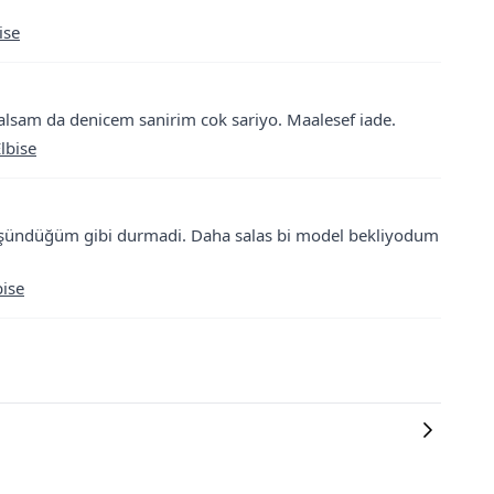
ise
lsam da denicem sanirim cok sariyo. Maalesef iade.
lbise
düşündüğüm gibi durmadi. Daha salas bi model bekliyodum
ise