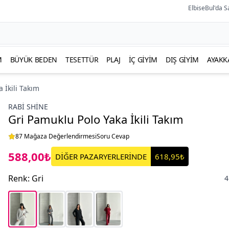
ElbiseBul'da S
M
BÜYÜK BEDEN
TESETTÜR
PLAJ
İÇ GIYIM
DIŞ GIYIM
AYAKK
 İkili Takım
RABI SHINE
Gri Pamuklu Polo Yaka İkili Takım
87 Mağaza Değerlendirmesi
Soru Cevap
588,00₺
DİĞER PAZARYERLERİNDE
618,95₺
Renk
:
Gri
4