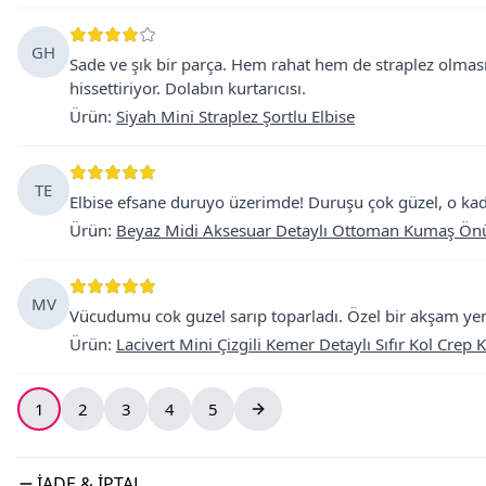
GH
Sade ve şık bir parça. Hem rahat hem de straplez olmas
hissettiriyor. Dolabın kurtarıcısı.
Ürün
:
Siyah Mini Straplez Şortlu Elbise
TE
Elbise efsane duruyo üzerimde! Duruşu çok güzel, o kadar
Ürün
:
Beyaz Midi Aksesuar Detaylı Ottoman Kumaş Önü 
MV
Vücudumu cok guzel sarıp toparladı. Özel bir akşam yem
Ürün
:
Lacivert Mini Çizgili Kemer Detaylı Sıfır Kol Crep
1
2
3
4
5
İADE & İPTAL