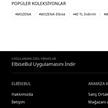
POPÜLER KOLEKSIYONLAR
MOZENA
MOZENA Elbise
40 TL İndirim
M
UYGULAMAYA ÖZEL FIRSATLAR
ElbiseBul Uygulamasını İndir
ELBISEBUL
ARAMIZA K
Hakkımızda
Satış Ortak
İletişim
Mağazanı 