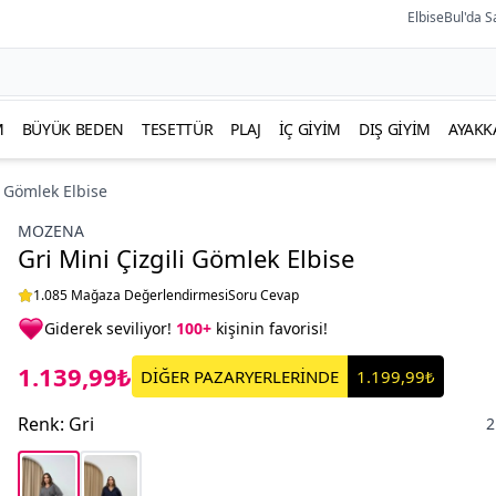
ElbiseBul'da S
M
BÜYÜK BEDEN
TESETTÜR
PLAJ
İÇ GIYIM
DIŞ GIYIM
AYAKK
i Gömlek Elbise
MOZENA
Gri Mini Çizgili Gömlek Elbise
1.085 Mağaza Değerlendirmesi
Soru Cevap
Giderek seviliyor!
100+
kişinin favorisi!
1.139,99₺
DİĞER PAZARYERLERİNDE
1.199,99₺
Renk
:
Gri
2