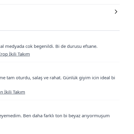
l medyada cok begenildi. Bi de durusu efsane.
op İkili Takım
üme tam oturdu, salaş ve rahat. Günlük giyim icin ideal bi
n İkili Takım
leyemedim. Ben daha farklı ton bi beyaz arıyormuşum