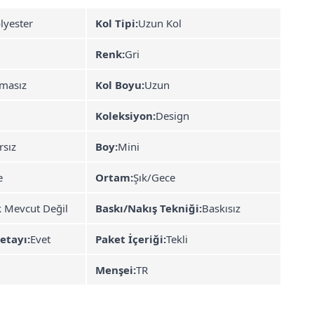
lyester
Kol Tipi:
Uzun Kol
Renk:
Gri
masız
Kol Boyu:
Uzun
Koleksiyon:
Design
rsız
Boy:
Mini
e
Ortam:
Şık/Gece
k Mevcut Değil
Baskı/Nakış Tekniği:
Baskısız
etayı:
Evet
Paket İçeriği:
Tekli
Menşei:
TR