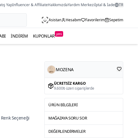
atış Yap
Influencer & Affiliate
Hakkımızda
Yardım Merkezi
İptal & İade
TR
Asistan
Hesabım
Favorilerim
Sepetim
yeni
ABI
İNDIRIM
KUPONLAR
MOZENA
ÜCRETSIZ KARGO
9.600₺ üzeri siparişlerde
ÜRÜN BILGILERI
 Renk Seçeneği
MAĞAZAYA SORU SOR
DEĞERLENDIRMELER