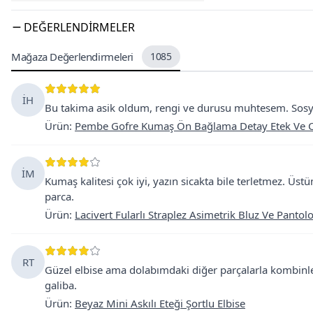
DEĞERLENDIRMELER
Mağaza Değerlendirmeleri
1085
İH
Bu takima asik oldum, rengi ve durusu muhtesem. Sosya
Ürün
:
Pembe Gofre Kumaş Ön Bağlama Detay Etek Ve Cr
İM
Kumaş kalitesi çok iyi, yazın sicakta bile terletmez. Üst
parca.
Ürün
:
Lacivert Fularlı Straplez Asimetrik Bluz Ve Pantolo
RT
Güzel elbise ama dolabımdaki diğer parçalarla kombin
galiba.
Ürün
:
Beyaz Mini Askılı Eteği Şortlu Elbise