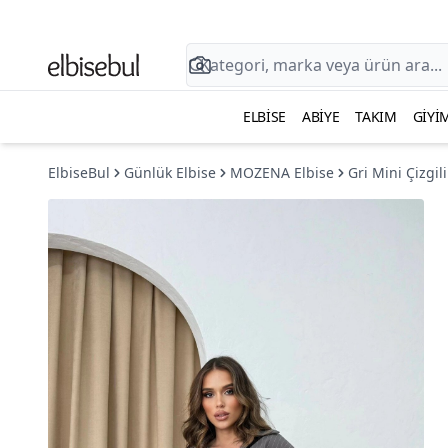
ELBISE
ABIYE
TAKIM
GIYI
ElbiseBul
Günlük Elbise
MOZENA Elbise
Gri Mini Çizgil