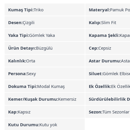
Kumaş Tipi:
Triko
Materyal:
Pamuk Po
Desen:
Çizgili
Kalıp:
Slim Fit
Yaka Tipi:
Gömlek Yaka
Kapama Şekli:
Kapa
Ürün Detayı:
Büzgülü
Cep:
Cepsiz
Kalınlık:
Orta
Astar Durumu:
Asta
Persona:
Sexy
Siluet:
Gömlek Elbis
Dokuma Tipi:
Modal Kumaş
Ek Özellik:
Ek Özelli
Kemer/Kuşak Durumu:
Kemersiz
Sürdürülebilirlik D
Kap:
Kapsız
Sezon:
Tüm Sezonlar
Kutu Durumu:
Kutu yok