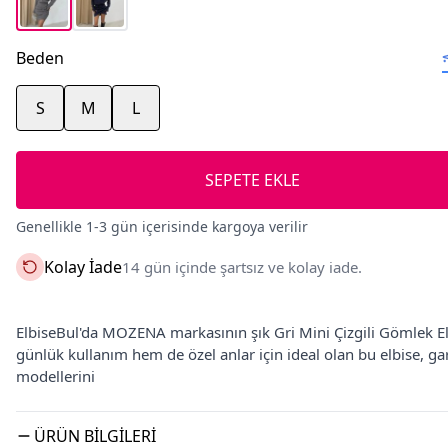
Beden
S
M
L
SEPETE EKLE
Genellikle 1-3 gün içerisinde kargoya verilir
Kolay İade
14 gün içinde şartsız ve kolay iade.
ElbiseBul'da MOZENA markasının şık Gri Mini Çizgili Gömlek Elb
günlük kullanım hem de özel anlar için ideal olan bu elbise, ga
modellerini
ÜRÜN BILGILERI