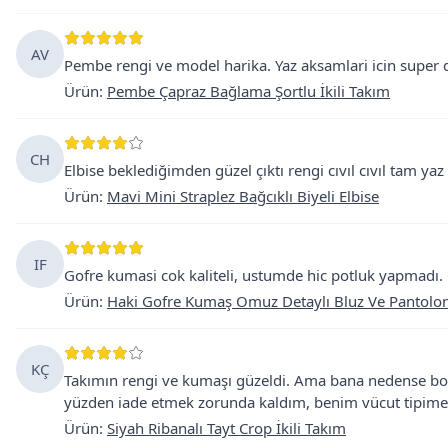
AV
Pembe rengi ve model harika. Yaz aksamlari icin super 
Ürün
:
Pembe Çapraz Bağlama Şortlu İkili Takım
CH
Elbise beklediğimden güzel çıktı rengi cıvıl cıvıl tam ya
Ürün
:
Mavi Mini Straplez Bağcıklı Biyeli Elbise
IF
Gofre kumasi cok kaliteli, ustumde hic potluk yapmadı. 
Ürün
:
Haki Gofre Kumaş Omuz Detaylı Bluz Ve Pantolon 
KÇ
Takımın rengi ve kumaşı güzeldi. Ama bana nedense boyu 
yüzden iade etmek zorunda kaldım, benim vücut tipime
Ürün
:
Siyah Ribanalı Tayt Crop İkili Takım