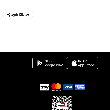
Çizgili Elbise
İNDİR
İNDİR
Google Play
App Store