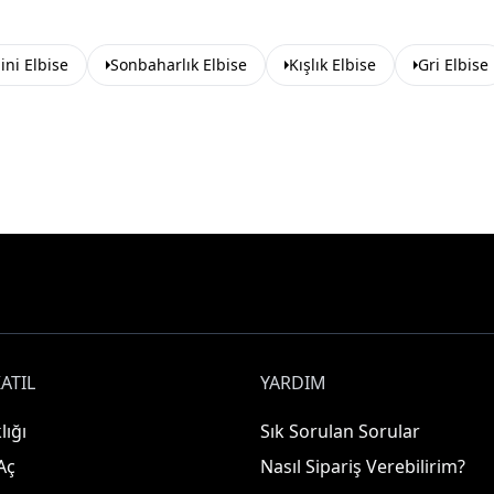
ini Elbise
Sonbaharlık Elbise
Kışlık Elbise
Gri Elbise
ATIL
YARDIM
lığı
Sık Sorulan Sorular
Aç
Nasıl Sipariş Verebilirim?