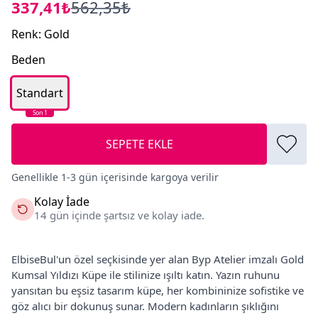
337,41₺
562,35₺
Renk
:
Gold
Beden
Standart
Son 1
SEPETE EKLE
Genellikle 1-3 gün içerisinde kargoya verilir
Kolay İade
14 gün içinde şartsız ve kolay iade.
ElbiseBul'un özel seçkisinde yer alan Byp Atelier imzalı Gold
Kumsal Yıldızı Küpe ile stilinize ışıltı katın. Yazın ruhunu
yansıtan bu eşsiz tasarım küpe, her kombininize sofistike ve
göz alıcı bir dokunuş sunar. Modern kadınların şıklığını