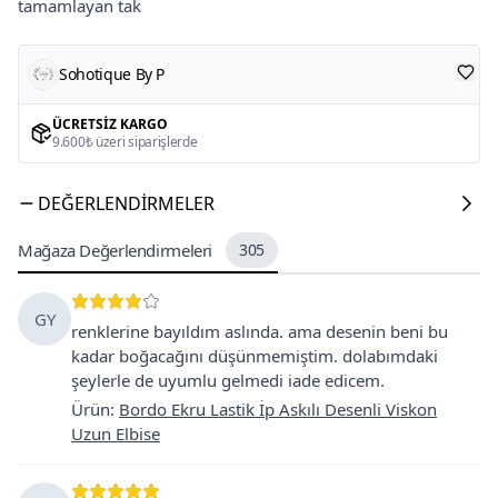
tamamlayan tak
Sohotique By P
ÜCRETSIZ KARGO
9.600₺ üzeri siparişlerde
DEĞERLENDIRMELER
Mağaza Değerlendirmeleri
305
GY
renklerine bayıldım aslında. ama desenin beni bu
kadar boğacağını düşünmemiştim. dolabımdaki
şeylerle de uyumlu gelmedi iade edicem.
Ürün
:
Bordo Ekru Lastik İp Askılı Desenli Viskon
Uzun Elbise