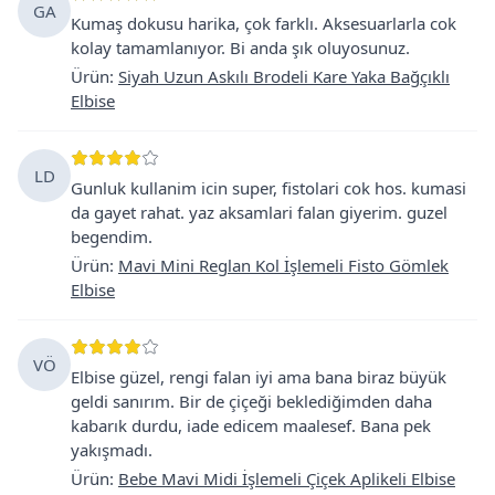
GA
Kumaş dokusu harika, çok farklı. Aksesuarlarla cok
kolay tamamlanıyor. Bi anda şık oluyosunuz.
Ürün
:
Siyah Uzun Askılı Brodeli Kare Yaka Bağçıklı
Elbise
LD
Gunluk kullanim icin super, fistolari cok hos. kumasi
da gayet rahat. yaz aksamlari falan giyerim. guzel
begendim.
Ürün
:
Mavi Mini Reglan Kol İşlemeli Fisto Gömlek
Elbise
VÖ
Elbise güzel, rengi falan iyi ama bana biraz büyük
geldi sanırım. Bir de çiçeği beklediğimden daha
kabarık durdu, iade edicem maalesef. Bana pek
yakışmadı.
Ürün
:
Bebe Mavi Midi İşlemeli Çiçek Aplikeli Elbise