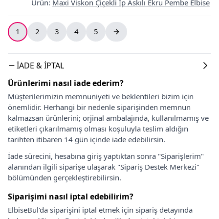
Ürün
:
Maxi Viskon Çiçekli İp Askılı Ekru Pembe Elbise
1
2
3
4
5
İADE & İPTAL
Ürünlerimi nasıl iade ederim?
Müşterilerimizin memnuniyeti ve beklentileri bizim için
önemlidir. Herhangi bir nedenle siparişinden memnun
kalmazsan ürünlerini; orjinal ambalajında, kullanılmamış ve
etiketleri çıkarılmamış olması koşuluyla teslim aldığın
tarihten itibaren 14 gün içinde iade edebilirsin.
İade sürecini, hesabına giriş yaptıktan sonra "Siparişlerim"
alanından ilgili siparişe ulaşarak "Sipariş Destek Merkezi"
bölümünden gerçekleştirebilirsin.
Siparişimi nasıl iptal edebilirim?
ElbiseBul'da siparişini iptal etmek için sipariş detayında