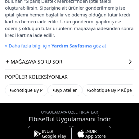
bulunan "Sipariş Destek Merkezi"'nden iptal talebi
oluşturabilirsin. Siparişine ait ürünler gönderilmemiş ise
iptal işlemi hemen başlatılır ve ödemiş olduğun tutar kredi
kartına hemen iade edilir. Ürün gönderimi yapılmış ise
ödemiş olduğun tutar ürünlerin mağazaya iadesinden sonra
kredi kartına iade edilir.
»
Daha fazla bilgi için
Yardım Sayfasına
göz at
MAĞAZAYA SORU SOR
POPÜLER KOLEKSIYONLAR
Sohotique By P
Byp Atelier
Sohotique By P Küpe
UYGULAMAYA ÖZEL FIRSATLAR
ElbiseBul Uygulamasını İndir
İNDİR
İNDİR
Google Play
App Store