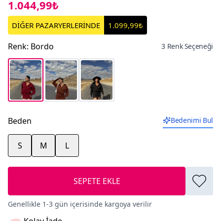
1.044,99₺
DİĞER PAZARYERLERİNDE
1.099,99₺
Renk
:
Bordo
3 Renk Seçeneği
Beden
Bedenimi Bul
S
M
L
SEPETE EKLE
Genellikle 1-3 gün içerisinde kargoya verilir
Kolay İade