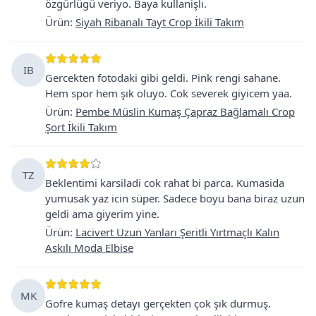
özgürlügü veriyo. Baya kullanişlı.
Ürün
:
Siyah Ribanalı Tayt Crop İkili Takım
IB
Gercekten fotodaki gibi geldi. Pink rengi sahane.
Hem spor hem şık oluyo. Cok severek giyicem yaa.
Ürün
:
Pembe Müslin Kumaş Çapraz Bağlamalı Crop
Şort İkili Takım
TZ
Beklentimi karsiladi cok rahat bi parca. Kumasida
yumusak yaz icin süper. Sadece boyu bana biraz uzun
geldi ama giyerim yine.
Ürün
:
Lacivert Uzun Yanları Şeritli Yırtmaçlı Kalın
Askılı Moda Elbise
MK
Gofre kumaş detayı gerçekten çok şık durmuş.