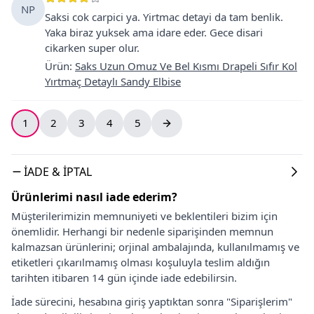
NP
Saksi cok carpici ya. Yirtmac detayi da tam benlik.
Yaka biraz yuksek ama idare eder. Gece disari
cikarken super olur.
Ürün
:
Saks Uzun Omuz Ve Bel Kısmı Drapeli Sıfır Kol
Yırtmaç Detaylı Sandy Elbise
1
2
3
4
5
İADE & İPTAL
Ürünlerimi nasıl iade ederim?
Müşterilerimizin memnuniyeti ve beklentileri bizim için
önemlidir. Herhangi bir nedenle siparişinden memnun
kalmazsan ürünlerini; orjinal ambalajında, kullanılmamış ve
etiketleri çıkarılmamış olması koşuluyla teslim aldığın
tarihten itibaren 14 gün içinde iade edebilirsin.
İade sürecini, hesabına giriş yaptıktan sonra "Siparişlerim"