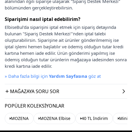
alanından ilgili siparişe ulaşarak "Sipariş Destek Merkezi"
bölümünden gerçekleştirebilirsin.
Siparişimi nasıl iptal edebilirim?
ElbiseBul'da siparişini iptal etmek için sipariş detayında
bulunan "Sipariş Destek Merkezi"'nden iptal talebi
oluşturabilirsin. Siparişine ait ürünler gönderilmemiş ise
iptal işlemi hemen başlatılır ve ödemiş olduğun tutar kredi
kartına hemen iade edilir. Ürün gönderimi yapılmış ise
ödemiş olduğun tutar ürünlerin mağazaya iadesinden sonra
kredi kartına iade edilir.
»
Daha fazla bilgi için
Yardım Sayfasına
göz at
MAĞAZAYA SORU SOR
POPÜLER KOLEKSIYONLAR
MOZENA
MOZENA Elbise
40 TL İndirim
Mini E