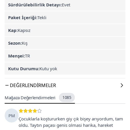
Sürdürülebilirlik Detayı:
Evet
Paket İçeriği:
Tekli
Kap:
Kapsız
Sezon:
Kış
Menşei:
TR
Kutu Durumu:
Kutu yok
DEĞERLENDIRMELER
Mağaza Değerlendirmeleri
1085
PM
Çocuklarla koştururken giy çık bişey arıyordum, tam
oldu. Taytın paçası genis olmasi harika, hareket