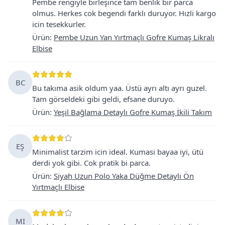
Pembe rengiyle birleşince tam benlik bir parca
olmus. Herkes cok begendi farklı duruyor. Hızli kargo
icin tesekkurler.
Ürün
:
Pembe Uzun Yan Yırtmaçlı Gofre Kumaş Likralı
Elbise
BC
Bu takıma asik oldum yaa. Üstü ayrı altı ayrı guzel.
Tam görseldeki gibi geldi, efsane duruyo.
Ürün
:
Yeşil Bağlama Detaylı Gofre Kumaş İkili Takım
EŞ
Minimalist tarzim icin ideal. Kumasi bayaa iyi, ütü
derdi yok gibi. Cok pratik bi parca.
Ürün
:
Siyah Uzun Polo Yaka Düğme Detaylı Ön
Yırtmaçlı Elbise
MI