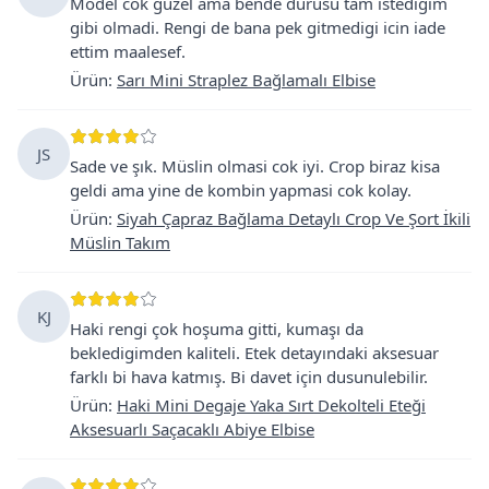
Model cok guzel ama bende durusu tam istedigim
gibi olmadi. Rengi de bana pek gitmedigi icin iade
ettim maalesef.
Ürün
:
Sarı Mini Straplez Bağlamalı Elbise
JS
Sade ve şık. Müslin olmasi cok iyi. Crop biraz kisa
geldi ama yine de kombin yapmasi cok kolay.
Ürün
:
Siyah Çapraz Bağlama Detaylı Crop Ve Şort İkili
Müslin Takım
KJ
Haki rengi çok hoşuma gitti, kumaşı da
bekledigimden kaliteli. Etek detayındaki aksesuar
farklı bi hava katmış. Bi davet için dusunulebilir.
Ürün
:
Haki Mini Degaje Yaka Sırt Dekolteli Eteği
Aksesuarlı Saçacaklı Abiye Elbise