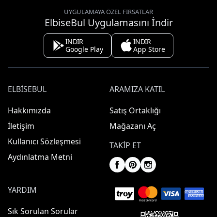
UYGULAMAYA ÖZEL FIRSATLAR
ElbiseBul Uygulamasını İndir
İNDİR
İNDİR
Google Play
App Store
ELBISEBUL
ARAMIZA KATIL
Hakkımızda
Satış Ortaklığı
İletişim
Mağazanı Aç
Kullanıcı Sözleşmesi
TAKIP ET
Aydınlatma Metni
YARDIM
Sık Sorulan Sorular