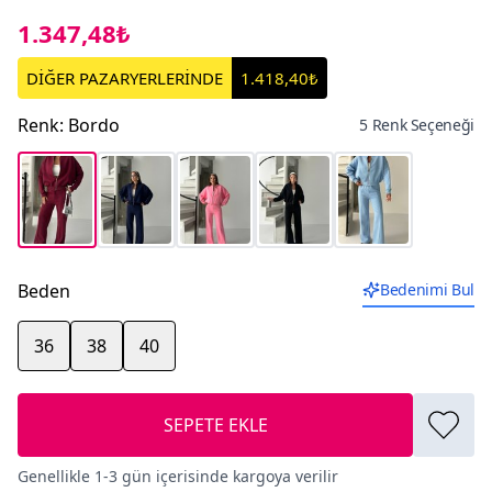
1.347,48₺
DİĞER PAZARYERLERİNDE
1.418,40₺
Renk
:
Bordo
5 Renk Seçeneği
Beden
Bedenimi Bul
36
38
40
SEPETE EKLE
Genellikle 1-3 gün içerisinde kargoya verilir