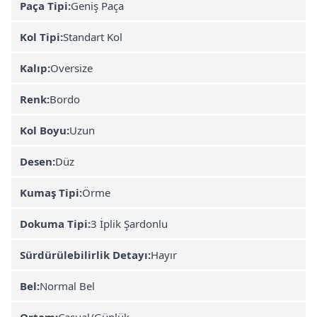
Paça Tipi:
Geniş Paça
Kol Tipi:
Standart Kol
Kalıp:
Oversize
Renk:
Bordo
Kol Boyu:
Uzun
Desen:
Düz
Kumaş Tipi:
Örme
Dokuma Tipi:
3 İplik Şardonlu
Sürdürülebilirlik Detayı:
Hayır
Bel:
Normal Bel
Ortam:
Casual/Günlük