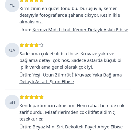
YE
Kırmızının en güzel tonu bu. Duruşuyla, kemer
detayıyla fotograflarda şahane cıkıyor. Kesinlikle
almalisiniz.
Ürün
:
Kırmızı Midi Likralı Kemer Detaylı Askılı Elbise
ÜA
Sade ama çok etkili bi elbise. Kruvaze yaka ve
bağlama detayı çok hoş. Sadece astarda küçük bi
iplik vardı ama genel olarak çok iyi.
Ürün
:
Yeşil Uzun Zümrüt İ Kruvaze Yaka Bağlama
Detaylı Astarlı Şifon Elbise
SH
Kendi partim icin almistim. Hem rahat hem de cok
zarif durdu. Misafirlerimden cok iltifat aldim :)
tesekkurler.
Ürün
:
Beyaz Mini Sırt Dekolteli Payet Abiye Elbise