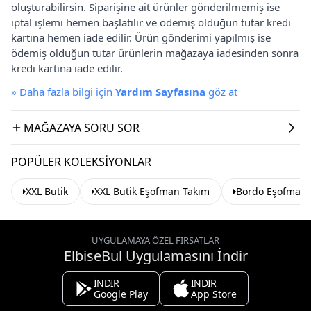
oluşturabilirsin. Siparişine ait ürünler gönderilmemiş ise
iptal işlemi hemen başlatılır ve ödemiş olduğun tutar kredi
kartına hemen iade edilir. Ürün gönderimi yapılmış ise
ödemiş olduğun tutar ürünlerin mağazaya iadesinden sonra
kredi kartına iade edilir.
»
Daha fazla bilgi için
Yardım Sayfasına
göz at
MAĞAZAYA SORU SOR
POPÜLER KOLEKSIYONLAR
XXL Butik
XXL Butik Eşofman Takım
Bordo Eşofman 
UYGULAMAYA ÖZEL FIRSATLAR
ElbiseBul Uygulamasını İndir
İNDİR
İNDİR
Google Play
App Store