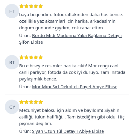
HT
baya begendim. fotograftakinden daha hos bence.
ozellikle yaz aksamlari icin harika. arkadasimin
dogum gununde giydim, cok rahat ettim.
Ürün
:
Bordo Midi Madonna Yaka Bağlama Detaylı
Şifon Elbise
BT
Bu elbiseyle resimler harika cikti! Mor rengi canli
canli parlıyor, fotoda da cok iyi duruyo. Tam instada
paylaşımlık bence.
Ürün
:
Mor Mini Sırt Dekolteli Payet Abiye Elbise
GY
Mezuniyet balosu için aldım ve bayıldım! Siyahın
asilliği, tülün hafifliği... Tam istediğim gibi oldu. Hiç
pişman değilim.
Ürün
:
Siyah Uzun Tül Detaylı Abiye Elbise