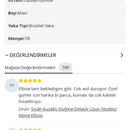
Boy:
Maxi
Yaka Tipi:
Bisiklet Yaka
Menşei:
TR
DEĞERLENDIRMELER
Mağaza Değerlendirmeleri
566
TY
Elbise tam bekledigim gibi. Cok asil duruyor. Ozel
gunler icin harika bi parca, kumasi da cok kaliteli
hissettiriyo.
Ürün
:
Siyah Kuşaklı Düğme Detaylı Uzun Tesettür
Abiye Elbise