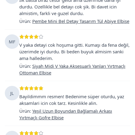
durdu. Ozellikle bel detayı cok şik. Bi davet icin
almistim, farkli ve guzel durdu.
Ürün
:
Pembe Mini Bel Detay Tasarım Tül Abiye Elbise
MF
V yaka detayi cok hoşuma gitti. Kumaşı da fena değil,
üzerimde iyi durdu. Bi beden buyuk almisim sanki
ama hallederim.
Ürün
:
Siyah Midi V Yaka Aksesuarlı Yanları Yırtmaçlı
Ottoman Elbise
JL
Bayildimmm resmen! Bedenime süper oturdu, yaz
aksamlari icin cok tarz. Kesinlikle alin.
Ürün
:
Yeşil Uzun Boyundan Bağlamalı Arkası
Yırtmaçlı Gofre Elbise