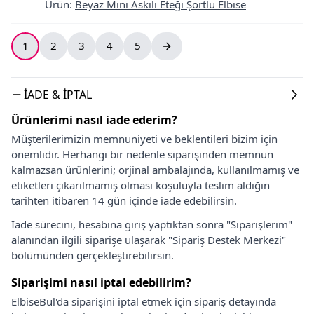
Ürün
:
Beyaz Mini Askılı Eteği Şortlu Elbise
1
2
3
4
5
İADE & İPTAL
Ürünlerimi nasıl iade ederim?
Müşterilerimizin memnuniyeti ve beklentileri bizim için
önemlidir. Herhangi bir nedenle siparişinden memnun
kalmazsan ürünlerini; orjinal ambalajında, kullanılmamış ve
etiketleri çıkarılmamış olması koşuluyla teslim aldığın
tarihten itibaren 14 gün içinde iade edebilirsin.
İade sürecini, hesabına giriş yaptıktan sonra "Siparişlerim"
alanından ilgili siparişe ulaşarak "Sipariş Destek Merkezi"
bölümünden gerçekleştirebilirsin.
Siparişimi nasıl iptal edebilirim?
ElbiseBul'da siparişini iptal etmek için sipariş detayında