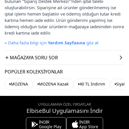
bulunan "Sipariş Destek Merkezi"'nden iptal talebi
oluşturabilirsin. Siparişine ait ürünler gönderilmemiş ise
iptal işlemi hemen başlatılır ve ödemiş olduğun tutar kredi
kartına hemen iade edilir. Ürün gönderimi yapılmış ise
ödemiş olduğun tutar ürünlerin mağazaya iadesinden sonra
kredi kartına iade edilir.
»
Daha fazla bilgi için
Yardım Sayfasına
göz at
MAĞAZAYA SORU SOR
POPÜLER KOLEKSIYONLAR
MOZENA
MOZENA Kazak
40 TL İndirim
Siyah 
UYGULAMAYA ÖZEL FIRSATLAR
ElbiseBul Uygulamasını İndir
İNDİR
İNDİR
Google Play
App Store