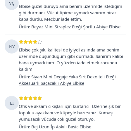
VÇ
Elbise guzel duruyo ama benim üzerimde istedigim
gibi durmadı. Vücut tipime uymadı sanırım biraz
kaba durdu. Mecbur iade ettim.
Ürün
:
Beyaz Mini Straplez Eteği Şortlu Abiye Elbise
NY
Elbise çok şık, kalitesi de iyiydi aslında ama benim
üzerimde düşündüğüm gibi durmadı. Sanırım kalıbı
bana uymadı tam. O yüzden iade etmek zorunda
kaldım.
Ürün
:
Siyah Mini Degaje Yaka Sırt Dekolteli Eteği
Aksesuarlı Saçacaklı Abiye Elbise
Eİ
Ofis ve aksam cıkışları için kurtarıcı. Üzerine şık bir
topuklu ayakkabı ve küpeyle hazırsınız. Kumaşı
yumusacık vücuda cok guzel oturuyo.
Ürün
:
Bej Uzun İp Askılı Basic Elbise