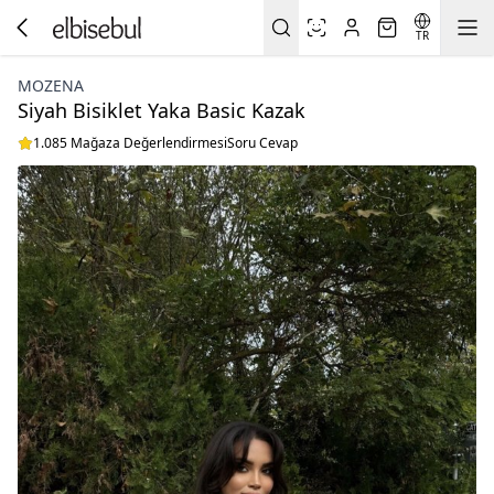
TR
MOZENA
Siyah Bisiklet Yaka Basic Kazak
1.085 Mağaza Değerlendirmesi
Soru Cevap