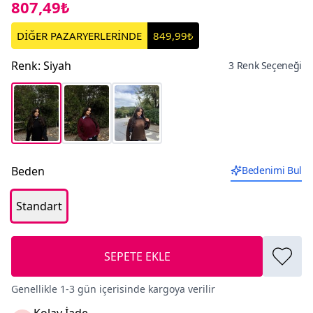
807,49₺
DİĞER PAZARYERLERİNDE
849,99₺
Renk
:
Siyah
3 Renk Seçeneği
Beden
Bedenimi Bul
Standart
SEPETE EKLE
Genellikle 1-3 gün içerisinde kargoya verilir
Kolay İade