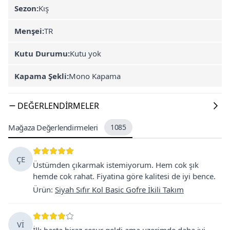
Sezon:
Kış
Menşei:
TR
Kutu Durumu:
Kutu yok
Kapama Şekli:
Mono Kapama
DEĞERLENDIRMELER
Mağaza Değerlendirmeleri
1085
ÇE
Üstümden çıkarmak istemiyorum. Hem cok şık
hemde cok rahat. Fiyatina göre kalitesi de iyi bence.
Ürün
:
Siyah Sıfır Kol Basic Gofre İkili Takım
Vİ
İlk basta biraz cesur geldi ama uzerimde daha iyi