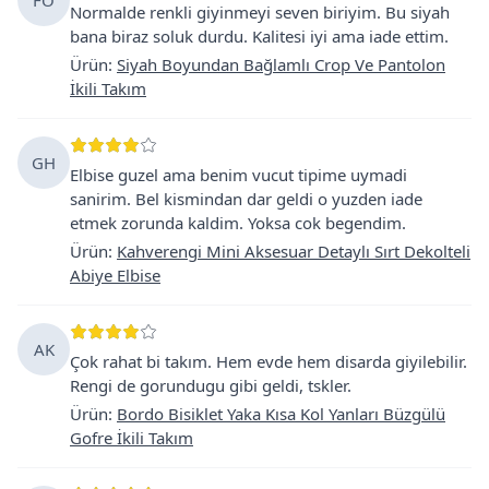
Normalde renkli giyinmeyi seven biriyim. Bu siyah
bana biraz soluk durdu. Kalitesi iyi ama iade ettim.
Ürün
:
Siyah Boyundan Bağlamlı Crop Ve Pantolon
İkili Takım
GH
Elbise guzel ama benim vucut tipime uymadi
sanirim. Bel kismindan dar geldi o yuzden iade
etmek zorunda kaldim. Yoksa cok begendim.
Ürün
:
Kahverengi Mini Aksesuar Detaylı Sırt Dekolteli
Abiye Elbise
AK
Çok rahat bi takım. Hem evde hem disarda giyilebilir.
Rengi de gorundugu gibi geldi, tskler.
Ürün
:
Bordo Bisiklet Yaka Kısa Kol Yanları Büzgülü
Gofre İkili Takım