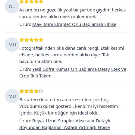
OÜ
Askım bu ne güzellik yaa! bir partide giydim herkes
sordu nerden aldın diye. mukemmel.
Ürün
:
Mavi Mini Straplez Önü Bağlamalı Elbise
MH
Fotograftakinden bile daha canlı rengi. Etek kesimi
efsane, herkes sordu nerden aldın diye. Tatil
bavuluma attım bile.
Ürün
:
Yeşil Gofre Kumaş Ön Bağlama Detay Etek Ve
Crop İkili Takım
MÜ
Biraz tereddüt ettim ama kesimleri çok hoş.
Vücudumu güzel gösterdi, kendimi iyi hissettim
içinde. Küçük bir düğün için ideal oldu.
Ürün
:
Beyaz Uzun Straplez Aksesuar Detaylı
Boyundan Bağlamalı Astarlı Yırtmaçlı Elbise