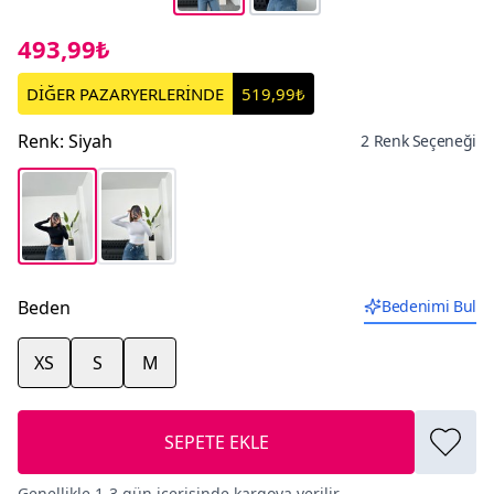
493,99₺
DİĞER PAZARYERLERİNDE
519,99₺
Renk
:
Siyah
2 Renk Seçeneği
Beden
Bedenimi Bul
XS
S
M
SEPETE EKLE
Genellikle 1-3 gün içerisinde kargoya verilir