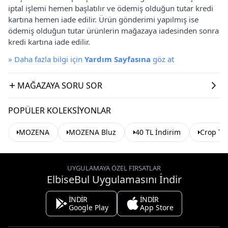
iptal işlemi hemen başlatılır ve ödemiş olduğun tutar kredi
kartına hemen iade edilir. Ürün gönderimi yapılmış ise
ödemiş olduğun tutar ürünlerin mağazaya iadesinden sonra
kredi kartına iade edilir.
»
Daha fazla bilgi için
Yardım Sayfasına
göz at
MAĞAZAYA SORU SOR
POPÜLER KOLEKSIYONLAR
MOZENA
MOZENA Bluz
40 TL İndirim
Crop To
UYGULAMAYA ÖZEL FIRSATLAR
ElbiseBul Uygulamasını İndir
İNDİR
İNDİR
Google Play
App Store