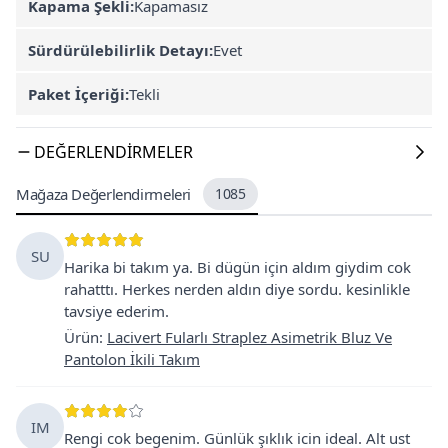
Kapama Şekli:
Kapamasız
Sürdürülebilirlik Detayı:
Evet
Paket İçeriği:
Tekli
DEĞERLENDIRMELER
Mağaza Değerlendirmeleri
1085
SU
Harika bi takım ya. Bi dügün için aldım giydim cok
rahatttı. Herkes nerden aldın diye sordu. kesinlikle
tavsiye ederim.
Ürün
:
Lacivert Fularlı Straplez Asimetrik Bluz Ve
Pantolon İkili Takım
IM
Rengi cok begenim. Günlük şıklık icin ideal. Alt ust