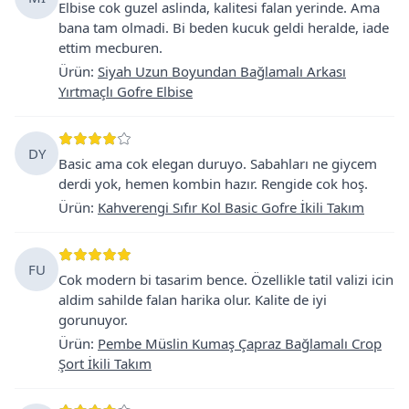
Elbise cok guzel aslinda, kalitesi falan yerinde. Ama
bana tam olmadi. Bi beden kucuk geldi heralde, iade
ettim mecburen.
Ürün
:
Siyah Uzun Boyundan Bağlamalı Arkası
Yırtmaçlı Gofre Elbise
DY
Basic ama cok elegan duruyo. Sabahları ne giycem
derdi yok, hemen kombin hazır. Rengide cok hoş.
Ürün
:
Kahverengi Sıfır Kol Basic Gofre İkili Takım
FU
Cok modern bi tasarim bence. Özellikle tatil valizi icin
aldim sahilde falan harika olur. Kalite de iyi
gorunuyor.
Ürün
:
Pembe Müslin Kumaş Çapraz Bağlamalı Crop
Şort İkili Takım