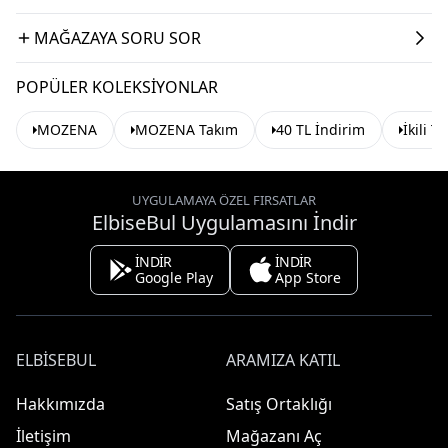
MAĞAZAYA SORU SOR
POPÜLER KOLEKSIYONLAR
MOZENA
MOZENA Takım
40 TL İndirim
İkili T
UYGULAMAYA ÖZEL FIRSATLAR
ElbiseBul Uygulamasını İndir
İNDİR
İNDİR
Google Play
App Store
ELBISEBUL
ARAMIZA KATIL
Hakkımızda
Satış Ortaklığı
İletişim
Mağazanı Aç