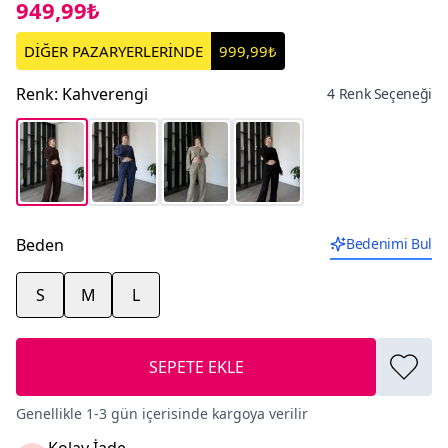
949,99₺
DİĞER PAZARYERLERİNDE
999,99₺
Renk
:
Kahverengi
4 Renk Seçeneği
Beden
Bedenimi Bul
S
M
L
SEPETE EKLE
Genellikle 1-3 gün içerisinde kargoya verilir
Kolay İade