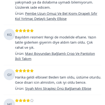
yakışmadı ya da dolabıma uymadı bilemiyorum.
Üzülerek iade edicem.
Ürün
:
Pembe Uzun Omuz Ve Bel Kısmı Drapeli Sıfır
Kol Yırtmaç Detaylı Sandy Elbise
KG
Bayıldım resmen! Rengi de modelide efsane. Yazın
tatile giderken giyerim diye aldım tam oldu. Çok
rahat ve şık.
Ürün
:
Mavi Boyundan Bağlamlı Crop Ve Pantolon
İkili Takım
GY
Harika geldi elbisee! Beden tam oldu, üstüme oturdu.
Gece disari icin almistim, cok iyi oldu bence.
Ürün
:
Siyah Mini Straplez Önü Bağlamalı Elbise
Mİ