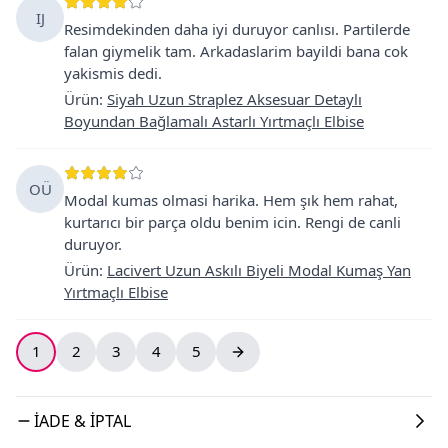
IJ
Resimdekinden daha iyi duruyor canlısı. Partilerde
falan giymelik tam. Arkadaslarim bayildi bana cok
yakismis dedi.
Ürün
:
Siyah Uzun Straplez Aksesuar Detaylı
Boyundan Bağlamalı Astarlı Yırtmaçlı Elbise
OÜ
Modal kumas olmasi harika. Hem şık hem rahat,
kurtarıcı bir parça oldu benim icin. Rengi de canli
duruyor.
Ürün
:
Lacivert Uzun Askılı Biyeli Modal Kumaş Yan
Yırtmaçlı Elbise
1
2
3
4
5
İADE & İPTAL