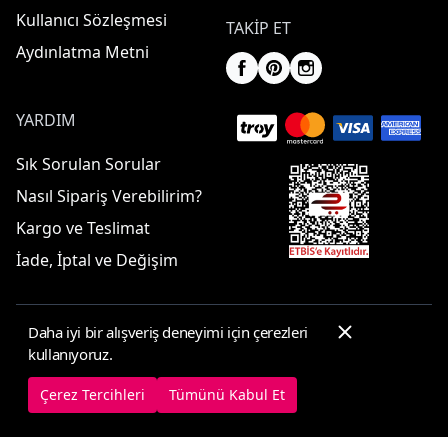
Kullanıcı Sözleşmesi
TAKIP ET
Aydınlatma Metni
YARDIM
Sık Sorulan Sorular
Nasıl Sipariş Verebilirim?
Kargo ve Teslimat
İade, İptal ve Değişim
Daha iyi bir alışveriş deneyimi için çerezleri
© 2025 ElbiseBul -
Her Hakkı Saklıdır
kullanıyoruz.
Çerez Tercihleri
Çerez Politikası
Çerez Tercihleri
Tümünü Kabul Et