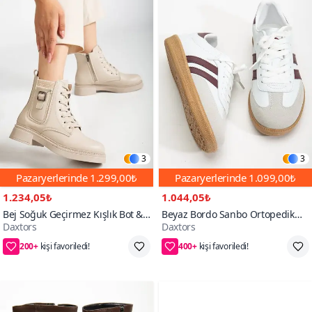
3
3
Pazaryerlerinde
1.299,00₺
Pazaryerlerinde
1.099,00₺
1.234,05₺
1.044,05₺
Bej Soğuk Geçirmez Kışlık Bot &
Beyaz Bordo Sanbo Ortopedik
Daxtors
Daxtors
Bootie
Unisex Sneaker Spor Ayakkabı
200+
400+
65₺ daha az öde
55₺ daha az öde