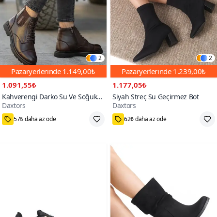
2
2
Pazaryerlerinde
1.149,00₺
Pazaryerlerinde
1.239,00₺
1.091,55₺
1.177,05₺
Kahverengi Darko Su Ve Soğuk
Siyah Streç Su Geçirmez Bot
Daxtors
Daxtors
Geçirmez İçi Kürklü Bot
100+
600+
57₺ daha az öde
62₺ daha az öde