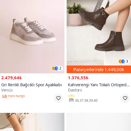
3
2
Pazaryerlerinde
1.449,00₺
2.479,64₺
1.376,55₺
Gri Renkli Bağcıklı Spor Ayakkabı
Kahverengi Yanı Tokalı Ortopedik
Venüs
Daxtors
Soğuk Geçirmez Bot
Hızlı Kargo
36,37,38,39,40