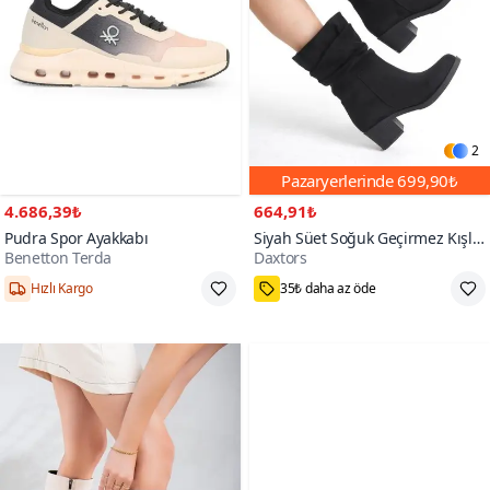
2
Pazaryerlerinde
699,90₺
4.686,39₺
664,91₺
Pudra Spor Ayakkabı
Siyah Süet Soğuk Geçirmez Kışlık
Benetton Terda
Daxtors
Bot
1000+
Hızlı Kargo
35₺ daha az öde