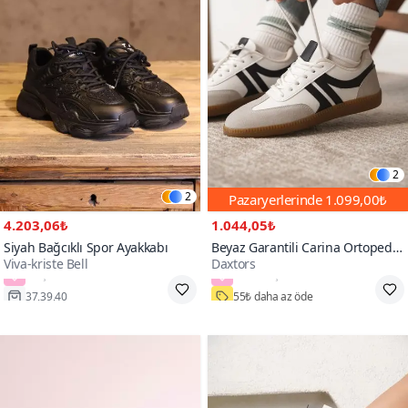
2
2
Pazaryerlerinde
1.099,00₺
4.203,06₺
1.044,05₺
Siyah Bağcıklı Spor Ayakkabı
Beyaz Garantili Carina Ortopedik
Viva-kriste Bell
Daxtors
Sneaker Spor Ayakkabı
2
7000+
37,39,40
55₺ daha az öde