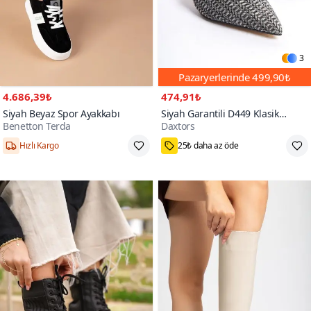
3
Pazaryerlerinde
499,90₺
4.686,39₺
474,91₺
Siyah Beyaz Spor Ayakkabı
Siyah Garantili D449 Klasik
Benetton Terda
Daxtors
Topuklu Ayakkabı
1000+
Hızlı Kargo
25₺ daha az öde