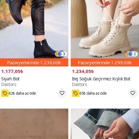
3
2
Pazaryerlerinde
1.239,00₺
Pazaryerlerinde
1.299,00₺
1.177,05₺
1.234,05₺
Siyah Bot
Bej Soğuk Geçirmez Kışlık Bot
Daxtors
Daxtors
27000+
4000+
62₺ daha az öde
65₺ daha az öde