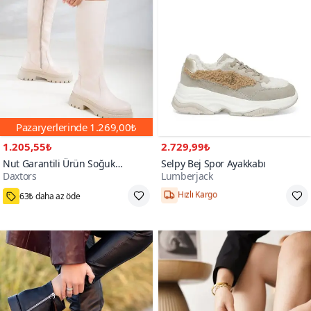
Pazaryerlerinde
1.269,00₺
1.205,55₺
2.729,99₺
Nut Garantili Ürün Soğuk
Selpy Bej Spor Ayakkabı
Daxtors
Lumberjack
Geçirmez Kışlık Çizme
11000+
63₺ daha az öde
Hızlı Kargo