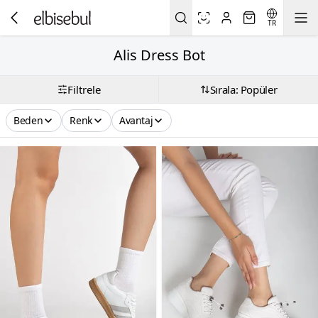
TR
Alis Dress Bot
Filtrele
Sırala: Popüler
Beden
Renk
Avantaj