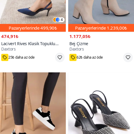
4
Pazaryerlerinde
499,90₺
Pazaryerlerinde
1.239,00₺
474,91₺
1.177,05₺
Lacivert Rives Klasik Topuklu
Bej Çizme
Daxtors
Daxtors
Ayakkabı
39
36,37,38,39
5000+
300+