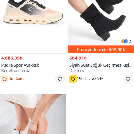
2
Pazaryerlerinde
699,90₺
4.686,39₺
664,91₺
Pudra Spor Ayakkabı
Siyah Süet Soğuk Geçirmez Kışlık
Benetton Terda
Daxtors
Bot
1000+
Hızlı Kargo
35₺ daha az öde