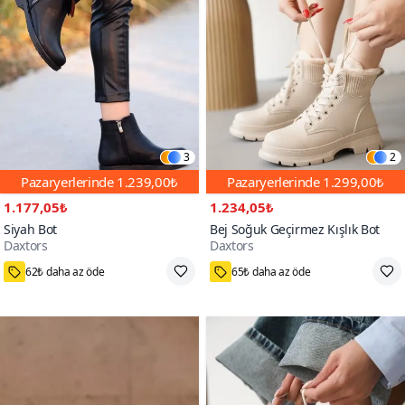
3
2
Pazaryerlerinde
1.239,00₺
Pazaryerlerinde
1.299,00₺
1.177,05₺
1.234,05₺
Siyah Bot
Bej Soğuk Geçirmez Kışlık Bot
Daxtors
Daxtors
27000+
4000+
62₺ daha az öde
65₺ daha az öde