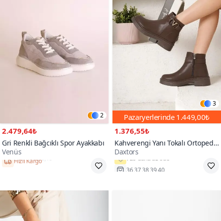
3
2
Pazaryerlerinde
1.449,00₺
2.479,64₺
1.376,55₺
Gri Renkli Bağcıklı Spor Ayakkabı
Kahverengi Yanı Tokalı Ortopedik
Venüs
Daxtors
Soğuk Geçirmez Bot
Hızlı Kargo
36,37,38,39,40