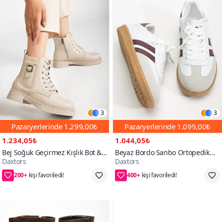
3
3
Pazaryerlerinde
1.299,00₺
Pazaryerlerinde
1.099,00₺
1.234,05₺
1.044,05₺
Bej Soğuk Geçirmez Kışlık Bot &
Beyaz Bordo Sanbo Ortopedik
Daxtors
Daxtors
Bootie
Unisex Sneaker Spor Ayakkabı
200+
400+
65₺ daha az öde
55₺ daha az öde