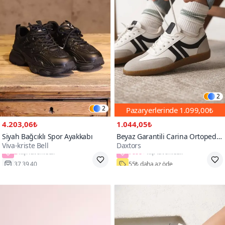
2
2
Pazaryerlerinde
1.099,00₺
4.203,06₺
1.044,05₺
Siyah Bağcıklı Spor Ayakkabı
Beyaz Garantili Carina Ortopedik
Viva-kriste Bell
Daxtors
Sneaker Spor Ayakkabı
2
7000+
37,39,40
55₺ daha az öde