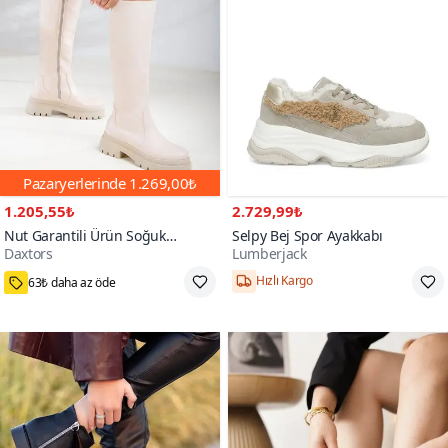
Pazaryerlerinde
1.269,00₺
1.205,55₺
2.729,99₺
Nut Garantili Ürün Soğuk
Selpy Bej Spor Ayakkabı
Daxtors
Lumberjack
Geçirmez Kışlık Çizme
11000+
63₺ daha az öde
Hızlı Kargo