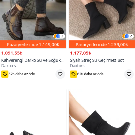
2
2
Pazaryerlerinde
1.149,00₺
Pazaryerlerinde
1.239,00₺
1.091,55₺
1.177,05₺
Kahverengi Darko Su Ve Soğuk
Siyah Streç Su Geçirmez Bot
Daxtors
Daxtors
Geçirmez İçi Kürklü Bot
100+
600+
57₺ daha az öde
62₺ daha az öde