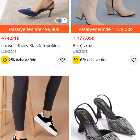
4
Pazaryerlerinde
499,90₺
Pazaryerlerinde
1.239,00₺
474,91₺
1.177,05₺
Lacivert Rives Klasik Topuklu
Bej Çizme
Daxtors
Daxtors
Ayakkabı
39
36,37,38,39
5000+
300+