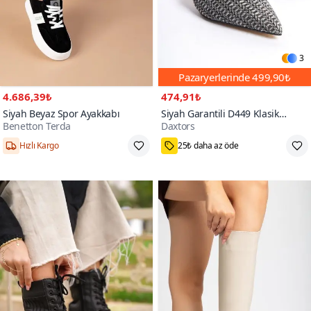
3
Pazaryerlerinde
499,90₺
4.686,39₺
474,91₺
Siyah Beyaz Spor Ayakkabı
Siyah Garantili D449 Klasik
Benetton Terda
Daxtors
Topuklu Ayakkabı
1000+
Hızlı Kargo
25₺ daha az öde